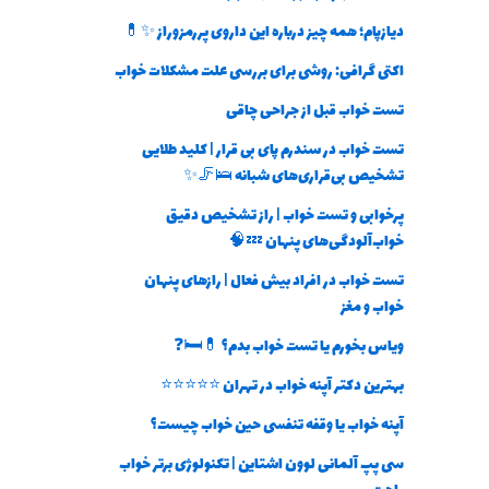
دیازپام؛ همه چیز درباره این داروی پررمزوراز ✨💊
اکتی گرافی: روشی برای بررسی علت مشکلات خواب
تست خواب قبل از جراحی چاقی
تست خواب در سندرم پای بی قرار | کلید طلایی
تشخیص بی‌قراری‌های شبانه 🛌🦵✨
پرخوابی و تست خواب | راز تشخیص دقیق
خواب‌آلودگی‌های پنهان 💤🧠
تست خواب در افراد بیش فعال | رازهای پنهان
خواب و مغز
ویاس بخورم یا تست خواب بدم؟ 💊🛏️❓
بهترین دکتر آپنه خواب در تهران ⭐⭐⭐⭐⭐
آپنه خواب یا وقفه تنفسی حین خواب چیست؟
سی پپ آلمانی لوون اشتاین | تکنولوژی برتر خواب