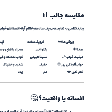
مقایسه جالب 📊
بیاید نگاهی به تفاوت «خروپف ساده» و
علائم آپنه انسدادی خواب
ویژگی‌ها 🛏️
خروپف ساده
آپن
صدا 🔊
یکنواخت
همراه با قطع و و
کیفیت خواب 🌙
نسبتاً طبیعی
خواب تکه‌تکه و غی
خواب‌آلودگی روز 🌞
خفیف
شدید و خطرناک
خطر قلبی ❤️
کم
زیاد
افسانه یا واقعیت؟ 🤔
❌ افسانه: “فقط آدم‌های چاق دچار آپنه انسدادی خ