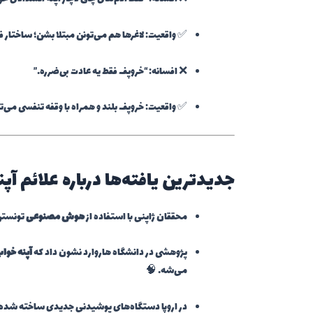
✅ واقعیت: لاغرها هم می‌تونن مبتلا بشن؛ ساختار فک
❌ افسانه: “خروپف فقط یه عادت بی‌ضرره.”
✅ واقعیت: خروپف بلند و همراه با وقفه تنفسی می‌ت
جدیدترین یافته‌ها درباره علائم آ
محققان ژاپنی با استفاده از
هوش مصنوعی
تونستن
پژوهشی در دانشگاه هاروارد نشون داد که
آپنه خواب
می‌شه. 🧠
در اروپا دستگاه‌های پوشیدنی جدیدی ساخته شده