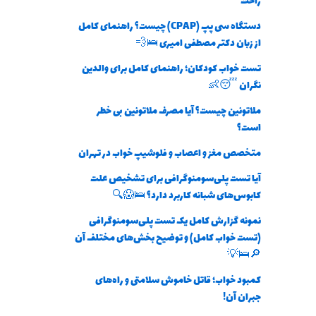
راحت
دستگاه سی پپ (CPAP) چیست؟ راهنمای کامل
از زبان دکتر مصطفی امیری 🛌💨
تست خواب کودکان؛ راهنمای کامل برای والدین
نگران 😴👶
ملاتونین چیست؟ آیا مصرف ملاتونین بی خطر
است؟
متخصص مغز و اعصاب و فلوشیپ خواب در تهران
آیا تست پلی‌سومنوگرافی برای تشخیص علت
کابوس‌های شبانه کاربرد دارد؟ 🛌😱🔍
نمونه گزارش کامل یک تست پلی‌سومنوگرافی
(تست خواب کامل) و توضیح بخش‌های مختلف آن
🔎🛌💡
کمبود خواب؛ قاتل خاموش سلامتی و راه‌های
جبران آن!