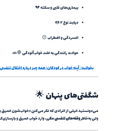
بیماری‌های قلبی و سکته 💔
دیابت نوع ۲ 🍩
افسردگی و اضطراب 😔
حوادث رانندگی به علت خواب‌آلودگی 🛑🚗
بخوانید:
آپنه خواب در کودکان: همه چیز درباره اختلال تنف
شگفتی‌های پنهان 🌟
می‌دونستید خیلی از افرادی که فکر می‌کنن «خواب‌شون عمیق و ط
ولی به‌خاطر
وقفه‌های تنفسی مکرر
، وارد خواب عمیق و بازسازی‌ک