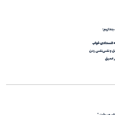
بندازیم:
ه انسدادی خواب
صل و نفس‌نفس زدن
ر عمیق
واب می‌شن.”