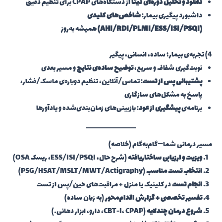
دانلود و تحلیل دوره‌ای دیتا
از دستگاه‌های CPAP برای تنظیم دقیق
داشبورد پیگیری بیمار:
شاخص‌های کلیدی
(AHI/RDI/PLMI/ESS/ISI/PSQI)
همیشه به‌روز
4) تجربه‌ی بیمار؛ ساده، انسانی، پیگیر
نوبت‌گیری شفاف و سریع،
توضیح ساده‌ی نتایج
و مسیر بعدی
پشتیبانی پس از تست
: تماس/آنلاین، تنظیم دوباره‌ی ماسک/فشار،
پاسخ به مشکل‌های سازگاری
برنامه‌ی
پیشگیری از عود
: بازبینی‌های زمان‌بندی‌شده و یادآورها
مسیر درمانی شما—گام‌به‌گام (خلاصه)
ویزیت و ارزیابی ساختاریافته
(شرح حال، ESS/ISI/PSQI، ریسک OSA)
انتخاب تست مناسب
(PSG/HSAT/MSLT/MWT/Actigraphy)
انجام تست
در کلینیک یا منزل + مراقبت‌های حین/پس از تست
تفسیر تخصصی + گزارش اقدام‌محور
(به زبان ساده)
شروع درمان چندلایه
(CBT-I، CPAP، دارو، ابزار دهانی…)