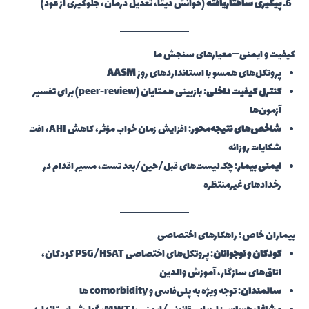
پیگیری ساختاریافته
(خوانش دیتا، تعدیل درمان، جلوگیری از عود)
کیفیت و ایمنی—معیارهای سنجش ما
پروتکل‌های همسو با استانداردهای روز
AASM
کنترل کیفیت داخلی
: بازبینی همتایان (peer-review) برای تفسیر
آزمون‌ها
شاخص‌های نتیجه‌محور
: افزایش زمان خواب مؤثر، کاهش AHI، افت
شکایات روزانه
ایمنی بیمار
: چک‌لیست‌های قبل/حین/بعد تست، مسیر اقدام در
رخدادهای غیرمنتظره
بیماران خاص؛ راهکارهای اختصاصی
کودکان و نوجوانان
: پروتکل‌های اختصاصی PSG/HSAT کودکان،
اتاق‌های سازگار، آموزش والدین
سالمندان
: توجه ویژه به پلی‌فاسی و comorbidity ها