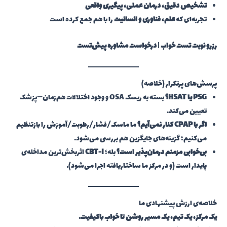
تشخیص دقیق، درمان عملی، پیگیری واقعی
تجربه‌ای که
علم، فناوری و انسانیت
را با هم جمع کرده است
رزرو نوبت تست خواب
|
درخواست مشاوره پیش‌تست
پرسش‌های پرتکرار (خلاصه)
PSG یا HSAT؟
بسته به ریسک OSA و وجود اختلالات هم‌زمان—پزشک
تعیین می‌کند.
اگر با CPAP کنار نمی‌آیم؟
ما ماسک/فشار/رطوبت/آموزش را بازتنظیم
می‌کنیم؛ گزینه‌های جایگزین هم بررسی می‌شود.
بی‌خوابی مزمنم درمان‌پذیر است؟
بله؛
CBT-I
اثربخش‌ترین مداخله‌ی
پایدار است (و در مرکز ما ساختاریافته اجرا می‌شود).
خلاصه‌ی ارزش پیشنهادی ما
یک مرکز، یک تیم، یک مسیر روشن تا خواب باکیفیت.