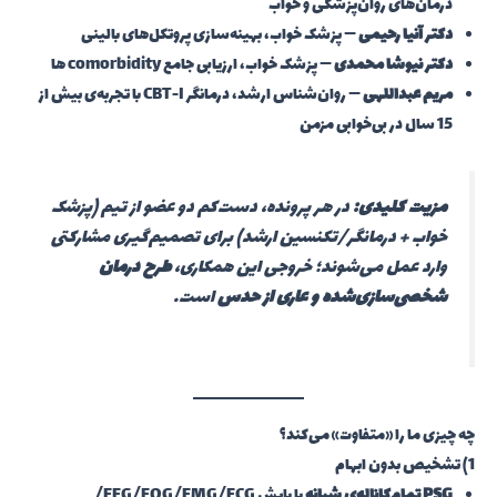
درمان‌های روان‌پزشکی و خواب
دکتر آنیا رحیمی
— پزشک خواب، بهینه‌سازی پروتکل‌های بالینی
دکتر نیوشا محمدی
— پزشک خواب، ارزیابی جامع comorbidity ها
مریم عبداللهی
— روان‌شناس ارشد، درمانگر CBT-I با تجربه‌ی بیش از
15 سال در بی‌خوابی مزمن
مزیت کلیدی:
در هر پرونده، دست‌کم دو عضو از تیم (پزشک
خواب + درمانگر/تکنسین ارشد) برای تصمیم‌گیری مشارکتی
وارد عمل می‌شوند؛ خروجی این همکاری،
طرح درمان
شخصی‌سازی‌شده و عاری از حدس
است.
چه چیزی ما را «متفاوت» می‌کند؟
1) تشخیص بدون ابهام
PSG تمام‌کاناله‌ی شبانه
با پایش EEG/EOG/EMG/ECG/