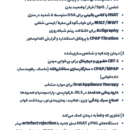
تنفس/SpO₂/خرخر/وضعیت بدن
HSAT با کلاس بالینی
برای OSA متوسط تا شدید در منزل
MSLT/MWT
برای خواب‌آلودگی مفرط/ایمنی شغلی
Actigraphy
برای اختلالات ریتم شبانه‌روزی
CPAP Titration
با پروتکل استاندارد و گزارش اقدام‌محور
2) درمان چندلایه و شخصی‌سازی‌شده
CBT-I حضوری و دیجیتال
برای بی‌خوابی مزمن
CPAP/BiPAP + سازگارسازی ساختاریافته
(ماسک، رطوبت‌ساز،
داده‌خوانی)
Oral Appliance Therapy
برای موارد منتخب
دارودرمانی هدفمند
در RLS، نارکولپسی، پاراسومنیا و همبودها
اصلاح سبک زندگی
: وزن، فعالیت، زمان‌بندی نور، بهداشت خواب
3) فناوری که واقعاً به درمان کمک می‌کند
دستگاه‌های PSG و HSAT نسل جدید با
artefact rejection
بهتر