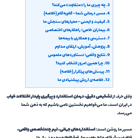
3.
چه چیزی ما را «متفاوت» می‌کند؟
4.
مسیر درمانی شما—گام‌به‌گام (خلاصه)
5.
کیفیت و ایمنی—معیارهای سنجش ما
6.
بیماران خاص؛ راهکارهای اختصاصی
7.
دسترسی و همکاری با بیمه‌ها
8.
پژوهش، آموزش، ارتقای مداوم
9.
نتایج واقعی؛ دستاوردهای ملموس
10.
چرا همین امروز انتخاب کنید؟
11.
پرسش‌های پرتکرار (خلاصه)
12.
خلاصه‌ی ارزش پیشنهادی ما
وقتی حرف از
تشخیص دقیق، درمان استاندارد و پیگیری پایدار اختلالات خواب
در ایران است، ما می‌خواهیم نخستین نامی باشیم که به ذهن شما
می‌رسد.
مسیر ما روشن است:
استانداردهای جهانی، تیم چندتخصصی واقعی،