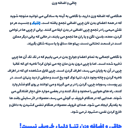
چاقی و اضافه وزن
هنگامی که اضافه وزن دارید، با نگاهی به آینه به سادگی می توانید متوجه شوید
که در همه اعضای بدن تان چربی اضافی تجمع یافته است.
ژنتیک
و جنسیت هر دو
نقش مهمی را در تجمع چربی اضافی در بدن ایفا می کنند. برخی از چربی ها در نواحی
گردن، معده، باسن، لگن و یا ران ها تجمع می یابند، در حالی که برخی دیگر ممکن
است در قسمت تحتانی دست، پهلو ها، ساق پا یا سینه شکل بگیرند.
با نگاهی اجمالی به تمام اعضا و جوارح بدن در می یابیم که در تک تک آن ها چربی
ذخیره شده است. اما با چربی درون بدن مان چه می توان کرد؟ ناحیه ای که غالبا
چربی در آن به پایان می رسد، اطراف گردن است. چربی قابل مشاهده ای که در اطراف
ناحیه گردن و چانه وجود دارد، تنها نوک کوه یخ است و مابقی از دید پنهان است. در
زیر پوست، رسوبات چربی، گردن را در بر می گیرند و می توانند بر روی گلو فشار وارد
کنند، راه های هوایی را محدود و تنگ کنند و در بعضی موارد حتی دچار افتادگی می
شوند. صدایی که در هنگام خروپف ب گوش می رسد، معمولا در اثر سایش بافت ها
به یکدیگر ایجاد می شود. صدای خروپف معمولا در هنگام تنفس کشیدن به داخل و
خارج کردن نفس، مشهود تر می شود.
چاقی و اضافه وزن تنها دلیل خروپف نیست!