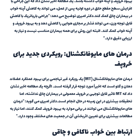
بهبود خروپف و آپنه خواب داشته باشد. یک مطالعه اخیر نشان داد که این جراحی با
افزایش سطح مقطع حلق در دوره اولیه پس از عمل، می تواند به کاهش آپنه خواب
در بیماران چاق کمک کند.دکتر امیری توضیح می دهد: “جراحی باریاتریک با کاهش
قابل توجه وزن، می تواند فشار بر مجاری هوایی را کاهش دهد و به بهبود خروپف و
آپنه خواب کمک کند. البته این روش برای همه بیماران مناسب نیست و نیاز به
ارزیابی دقیق دارد.”
درمان های مایوفانکشنال: رویکردی جدید برای
خروپف
درمان های مایوفانکشنال (MT) یک رویکرد غیر تهاجمی برای بهبود عملکرد عضلات
دهان و گلو است که اخیراً مورد توجه قرار گرفته است. اگرچه یک مطالعه اخیر نشان
داد که MT تاثیر قابل توجهی بر خروپف معمولی در بیماران چاق نداشته، اما
تحقیقات بیشتری در این زمینه در حال انجام است.دکتر امیری می گوید: “درمان
های مایوفانکشنال می توانند در برخی موارد به بهبود خروپف کمک کنند، اما نیاز به
مطالعات بیشتری برای تعیین اثربخشی آن در جمعیت های مختلف وجود دارد.”
ارتباط بین خواب ناکافی و چاقی