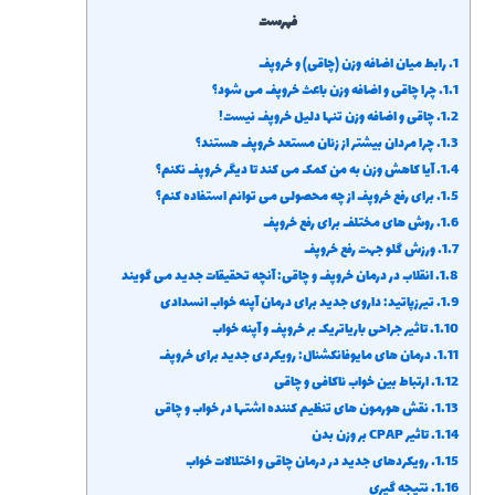
فهرست
1.
رابط میان اضافه وزن (چاقی) و خروپف
1.1.
چرا چاقی و اضافه وزن باعث خروپف می شود؟
1.2.
چاقی و اضافه وزن تنها دلیل خروپف نیست!
1.3.
چرا مردان بیشتر از زنان مستعد خروپف هستند؟
1.4.
آیا کاهش وزن به من کمک می کند تا دیگر خروپف نکنم؟
1.5.
برای رفع خروپف از چه محصولی می توانم استفاده کنم؟
1.6.
روش های مختلف برای رفع خروپف
1.7.
ورزش گلو جهت رفع خروپف
1.8.
انقلاب در درمان خروپف و چاقی: آنچه تحقیقات جدید می گویند
1.9.
تیرزپاتید: داروی جدید برای درمان آپنه خواب انسدادی
1.10.
تاثیر جراحی باریاتریک بر خروپف و آپنه خواب
1.11.
درمان های مایوفانکشنال: رویکردی جدید برای خروپف
1.12.
ارتباط بین خواب ناکافی و چاقی
1.13.
نقش هورمون های تنظیم کننده اشتها در خواب و چاقی
1.14.
تاثیر CPAP بر وزن بدن
1.15.
رویکردهای جدید در درمان چاقی و اختلالات خواب
1.16.
نتیجه گیری