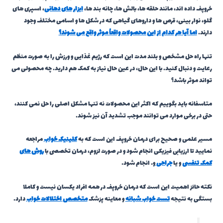
خروپف داده اند، مانند حلقه ها، بالش ها، چانه بند ها،
ابزار های دهانی
، اسپری های
گلو، نوار بینی، قرص ها و داروهای گیاهی که در شکل ها و اسامی مختلف وجود
دارند.
اما آیا هر کدام از این محصولات واقعاً موثر واقع می شوند؟
تنها راه حل مشخص و بلند مدت این است که رژیم غذایی و ورزش را به صورت منظم
رعایت و دنبال کنید. با این حال، در عین حال نیاز به کمک هم دارید. چه محصولی می
تواند موثر باشد؟
متاسفانه باید بگوییم که اکثر این محصولات نه تنها مشکل اصلی را حل نمی کنند،
حتی در برخی موارد می توانند موجب تشدید آن نیز شوند.
مسیر علمی و صحیح برای درمان خروپف این است که به
کلینیک خواب
مراجعه
نمایید تا ارزیابی فیزیکی انجام شود و در صورت لزوم، درمان تخصصی با
روش های
کمک تنفسی
و یا
جراحی
و… انجام شود.
نکته حائز اهمیت این است که درمان خروپف در همه افراد یکسان نیست و کاملا
بستگی به نتیجه
تست خواب شبانه
و معاینه پزشک
متخصص
اختلالات خواب
دارد.