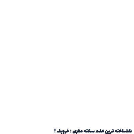
ناخته ترین علت سکته مغزی : خروپف !