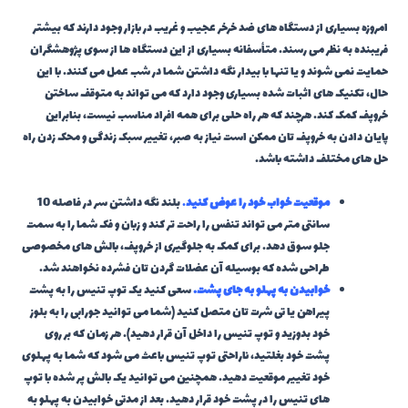
امروزه بسیاری از دستگاه های ضد خرخر عجیب و غریب در بازار وجود دارند که بیشتر
فریبنده به نظر می رسند. متأسفانه بسیاری از این دستگاه ها از سوی پژوهشگران
حمایت نمی شوند و یا تنها با بیدار نگه داشتن شما در شب عمل می کنند. با این
حال، تکنیک های اثبات شده بسیاری وجود دارد که می تواند به متوقف ساختن
خروپف کمک کند. هرچند که هر راه حلی برای همه افراد مناسب نیست، بنابراین
پایان دادن به خروپف تان ممکن است نیاز به صبر، تغییر سبک زندگی و محک زدن راه
حل های مختلف داشته باشد.
موقعیت خواب خود را عوض کنید
.
بلند نگه داشتن سر در فاصله 10
سانتی متر می تواند تنفس را راحت تر کند و زبان و فک شما را به سمت
جلو سوق دهد. برای کمک به جلوگیری از خروپف، بالش های مخصوصی
طراحی شده که بوسیله آن عضلات گردن تان فشرده نخواهند شد.
خوابیدن به پهلو به جای پشت.
سعی کنید یک توپ تنیس را به پشت
پیراهن یا تی شرت تان متصل کنید (شما می توانید جورابی را به بلوز
خود بدوزید و توپ تنیس را داخل آن قرار دهید). هر زمان که بر روی
پشت خود بغلتید، ناراحتی توپ تنیس باعث می شود که شما به پهلوی
خود تغییر موقعیت دهید. همچنین می توانید یک بالش پر شده با توپ
های تنیس را در پشت خود قرار دهید. بعد از مدتی خوابیدن به پهلو به