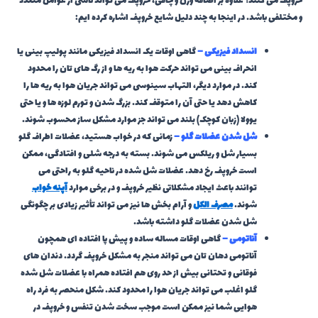
خروپف می کنند؟ علاوه بر اضافه وزن و چاقی، خروپف می تواند ناشی از عوامل متعدد
و مختلفی باشد. در اینجا به چند دلیل شایع خروپف اشاره کرده ایم:
انسداد فیزیکی –
گاهی اوقات یک انسداد فیزیکی مانند پولیپ بینی یا
انحراف بینی می تواند حرکت هوا به ریه ها و از رگ های تان را محدود
کند. در موارد دیگر، التهاب سینوسی می تواند جریان هوا به ریه ها را
کاهش دهد یا حتی آن را متوقف کند. بزرگ شدن و تورم لوزه ها و یا حتی
یوولا (زبان کوچک) بلند می تواند جز موارد مشکل ساز محسوب شوند.
شل شدن عضلات گلو –
زمانی که در خواب هستید، عضلات اطراف گلو
بسیار شل و ریلکس می شوند. بسته به درجه شلی و افتادگی، ممکن
است خروپف رخ دهد. عضلات شل شده در ناحیه گلو به راحتی می
توانند باعث ایجاد مشکلاتی نظیر خروپف و در برخی موارد
آپنه خواب
شوند.
مصرف الکل
و آرام بخش ها نیز می تواند تأثیر زیادی بر چگونگی
شل شدن عضلات گلو داشته باشد.
آناتومی –
گاهی اوقات مساله ساده و پیش پا افتاده ای همچون
آناتومی دهان تان می تواند منجر به مشکل خروپف گردد. دندان های
فوقانی و تحتانی بیش از حد روی هم افتاده همراه با عضلات شل شده
گلو اغلب می تواند جریان هوا را محدود کند. شکل منحصر به فرد راه
هوایی شما نیز ممکن است موجب سخت شدن تنفس و خروپف در