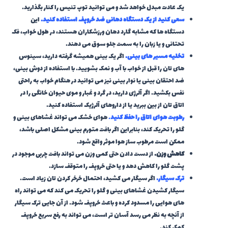
یک عادت مبدل خواهد شد و می توانید توپ تنیس را کنار بگذارید.
سعی کنید از یک دستگاه دهانی ضد خروپف استفاده کنید.
این
دستگاه ها که مشابه گارد دهان ورزشکاران هستند، در طول خواب، فک
تحتانی و یا زبان را به سمت جلو سوق می دهند.
تخلیه مسیر های بینی.
اگر یک بینی همیشه گرفته دارید، سینوس
های تان را قبل از خواب با آب و نمک بشویید. با استفاده از دوش بینی،
ضد احتقان بینی یا نوار بینی نیز می توانید در هنگام خواب به راحتی
نفس بکشید. اگر آلرژی دارید، در گرد و غبار و موی حیوان خانگی را در
اتاق تان از بین ببرید یا از داروهای آلرژیک استفاده کنید.
رطوبت هوای اتاق را حفظ کنید
.
هوای خشک می تواند غشاهای بینی و
گلو را تحریک کند، بنابراین اگر بافت متورم بینی مشکل اصلی باشد،
ممکن است مرطوب ساز هوا موثر واقع شود.
کاهش وزن.
از دست دادن حتی کمی وزن می تواند بافت چربی موجود در
پشت گلو را کاهش دهد و یا حتی خروپف را متوقف سازد.
ترک سیگار.
اگر سیگار می کشید، احتمال خرخر کردن تان زیاد است.
سیگار کشیدن غشاهای بینی و گلو را تحریک می کند که می تواند راه
های هوایی را مسدود کرده و باعث خروپف شود. از آن جایی ترک سیگار
از آنچه به نظر می رسد آسان تر است، می تواند به رفع سریع خروپف
کمک کند.