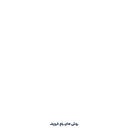
روش های رفع خروپف