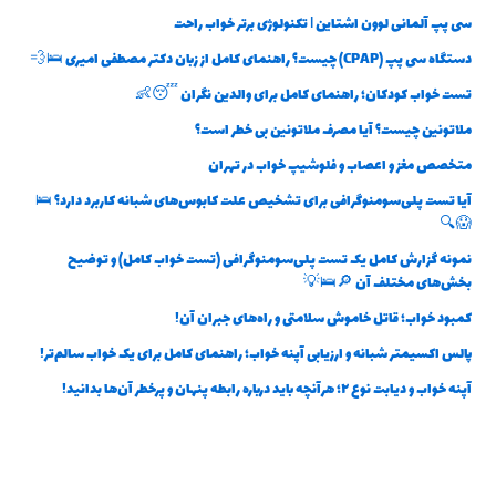
سی پپ آلمانی لوون اشتاین | تکنولوژی برتر خواب راحت
دستگاه سی پپ (CPAP) چیست؟ راهنمای کامل از زبان دکتر مصطفی امیری 🛌💨
تست خواب کودکان؛ راهنمای کامل برای والدین نگران 😴👶
ملاتونین چیست؟ آیا مصرف ملاتونین بی خطر است؟
متخصص مغز و اعصاب و فلوشیپ خواب در تهران
آیا تست پلی‌سومنوگرافی برای تشخیص علت کابوس‌های شبانه کاربرد دارد؟ 🛌
😱🔍
نمونه گزارش کامل یک تست پلی‌سومنوگرافی (تست خواب کامل) و توضیح
بخش‌های مختلف آن 🔎🛌💡
کمبود خواب؛ قاتل خاموش سلامتی و راه‌های جبران آن!
پالس اکسیمتر شبانه و ارزیابی آپنه خواب؛ راهنمای کامل برای یک خواب سالم‌تر!
آپنه خواب و دیابت نوع ۲؛ هرآنچه باید درباره رابطه پنهان و پرخطر آن‌ها بدانید!