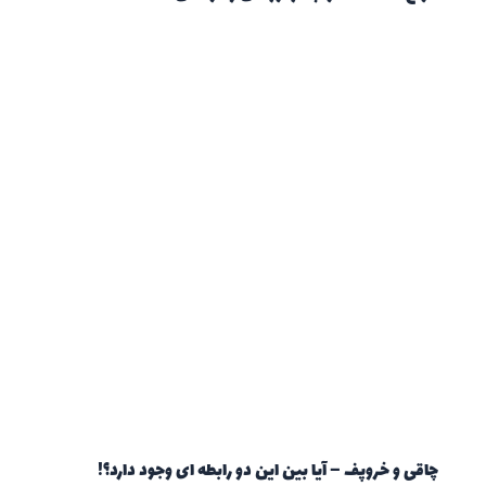
چاقی و خروپف – آیا بین این دو رابطه ای وجود دارد؟!