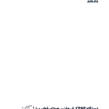
داده‌اند
دستگاه CPAP: قهرمان بی‌صدای خواب بهتر! 😴✨