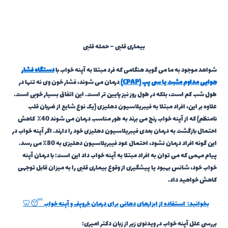
بیماری قلبی – حمله قلبی
شواهد موجود به ما می گوید هنگامی که فرد مبتلا به آپنه خواب با
دستگاه فشار
هوایی مداوم مثبت یا سی پپ (
CPAP
)
درمان می شوند، فشار خون وی نه تنها در
طول شب کم است، بلکه در طول روز نیز پایین تر است. این اتفاق بسیار خوبی است.
علاوه بر این، افراد مبتلا به فیبریلاسیون دهلیزی (یک نوع شایع از ضربان قلب
نامنظم) که از آپنه خواب رنج می برند به طور مناسب درمان می شوند 40٪ کاهش
احتمال بازگشت به درمان بعدی فیبریلاسیون دهلیزی خود را دارند. اگر آپنه خواب در
این گونه افراد درمان نشود، احتمال عود فیبریلاسیون دهلیزی به 80٪ می رسد.
پیام مهمی که می توان به افراد مبتلا به آپنه خواب داد این است: با درمان آپنه
خواب خود، شانس بهبود یا پیشگیری از وقوع بیماری قلبی را به میزان قابل توجهی
کاهش خواهید داد.
بخوانید:
استفاده از ابزارهای دهانی برای درمان خروپف و آپنه خواب 😴🦷
بررسی علل آپنه خواب در ویدئوی زیر از زبان دکتر امیری: