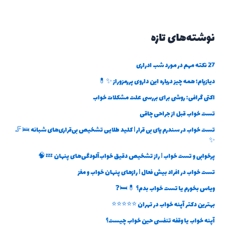
نوشته‌های تازه
27 نکته مهم در مورد شب ادراری
دیازپام؛ همه چیز درباره این داروی پررمزوراز ✨💊
اکتی گرافی: روشی برای بررسی علت مشکلات خواب
تست خواب قبل از جراحی چاقی
تست خواب در سندرم پای بی قرار | کلید طلایی تشخیص بی‌قراری‌های شبانه 🛌🦵
✨
پرخوابی و تست خواب | راز تشخیص دقیق خواب‌آلودگی‌های پنهان 💤🧠
تست خواب در افراد بیش فعال | رازهای پنهان خواب و مغز
ویاس بخورم یا تست خواب بدم؟ 💊🛏️❓
بهترین دکتر آپنه خواب در تهران ⭐⭐⭐⭐⭐
آپنه خواب یا وقفه تنفسی حین خواب چیست؟