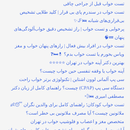
تست خواب قبل از جراحی چاقی
تست خواب در سندرم پای بی قرار | کلید طلایی تشخیص
بی‌قراری‌های شبانه 🛌🦵✨
پرخوابی و تست خواب | راز تشخیص دقیق خواب‌آلودگی‌های
پنهان 💤🧠
تست خواب در افراد بیش فعال | رازهای پنهان خواب و مغز
ویاس بخورم یا تست خواب بدم؟ 💊🛏️❓
بهترین دکتر آپنه خواب در تهران ⭐⭐⭐⭐⭐
آپنه خواب یا وقفه تنفسی حین خواب چیست؟
سی پپ آلمانی لوون اشتاین | تکنولوژی برتر خواب راحت
دستگاه سی پپ (CPAP) چیست؟ راهنمای کامل از زبان دکتر
مصطفی امیری 🛌💨
تست خواب کودکان؛ راهنمای کامل برای والدین نگران 😴👶
ملاتونین چیست؟ آیا مصرف ملاتونین بی خطر است؟
متخصص مغز و اعصاب و فلوشیپ خواب در تهران
آیا تست پلی‌سومنوگرافی برای تشخیص علت کابوس‌های شبانه