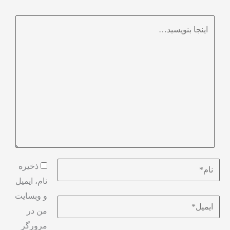
ذخیره
نام، ایمیل
و وبسایت
من در
مرورگر