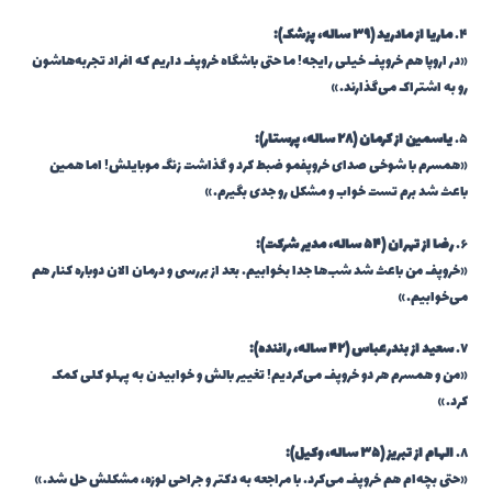
۴.
ماریا از مادرید (۳۹ ساله، پزشک):
«در اروپا هم خروپف خیلی رایجه! ما حتی باشگاه خروپف داریم که افراد تجربه‌هاشون
رو به اشتراک می‌گذارند.»
۵.
یاسمین از کرمان (۲۸ ساله، پرستار):
«همسرم با شوخی صدای خروپفمو ضبط کرد و گذاشت زنگ موبایلش! اما همین
باعث شد برم تست خواب و مشکل رو جدی بگیرم.»
۶.
رضا از تهران (۵۴ ساله، مدیر شرکت):
«خروپف من باعث شد شب‌ها جدا بخوابیم. بعد از بررسی و درمان الان دوباره کنار هم
می‌خوابیم.»
۷.
سعید از بندرعباس (۴۲ ساله، راننده):
«من و همسرم هر دو خروپف می‌کردیم! تغییر بالش و خوابیدن به پهلو کلی کمک
کرد.»
۸.
الهام از تبریز (۳۵ ساله، وکیل):
«حتی بچه‌ام هم خروپف می‌کرد. با مراجعه به دکتر و جراحی لوزه، مشکلش حل شد.»