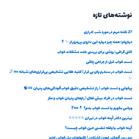
نوشته‌های تازه
27 نکته مهم در مورد شب ادراری
دیازپام؛ همه چیز درباره این داروی پررمزوراز ✨💊
اکتی گرافی: روشی برای بررسی علت مشکلات خواب
تست خواب قبل از جراحی چاقی
تست خواب در سندرم پای بی قرار | کلید طلایی تشخیص بی‌قراری‌های شبانه 🛌🦵
✨
پرخوابی و تست خواب | راز تشخیص دقیق خواب‌آلودگی‌های پنهان 💤🧠
تست خواب در افراد بیش فعال | رازهای پنهان خواب و مغز
ویاس بخورم یا تست خواب بدم؟ 💊🛏️❓
بهترین دکتر آپنه خواب در تهران ⭐⭐⭐⭐⭐
آپنه خواب یا وقفه تنفسی حین خواب چیست؟
سی پپ آلمانی لوون اشتاین | تکنولوژی برتر خواب راحت