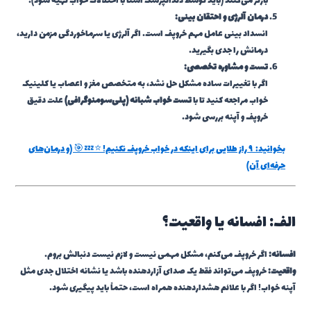
بازتر می‌کنند (باید توسط دندانپزشک آشنا با اختلالات خواب تهیه شود).
درمان آلرژی و احتقان بینی:
انسداد بینی عامل مهم خروپف است. اگر آلرژی یا سرماخوردگی مزمن دارید،
درمانش را جدی بگیرید.
تست و مشاوره تخصصی:
اگر با تغییرات ساده مشکل حل نشد، به متخصص مغز و اعصاب یا کلینیک
خواب مراجعه کنید تا با
تست خواب شبانه (پلی‌سومنوگرافی)
علت دقیق
خروپف و آپنه بررسی شود.
بخوانید:
۹ راز طلایی برای اینکه در خواب خروپف نکنیم! ⭐💤🎯 (و درمان‌های
حرفه‌ای آن)
الف: افسانه یا واقعیت؟
افسانه:
اگر خروپف می‌کنم، مشکل مهمی نیست و لازم نیست دنبالش بروم.
واقعیت:
خروپف می‌تواند فقط یک صدای آزاردهنده باشد یا نشانه اختلال جدی مثل
آپنه خواب! اگر با علائم هشداردهنده همراه است، حتماً باید پیگیری شود.