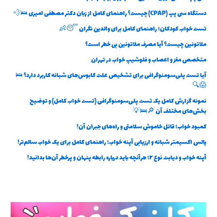
دستگاه سی پپ (CPAP) چیست؟ راهنمای کامل از زبان دکتر مصطفی امیری 🛌💨
تست خواب کودکان؛ راهنمای کامل برای والدین نگران 😴👶
ملاتونین چیست؟ آیا مصرف ملاتونین بی خطر است؟
متخصص مغز و اعصاب و فلوشیپ خواب در تهران
آیا تست پلی‌سومنوگرافی برای تشخیص علت کابوس‌های شبانه کاربرد دارد؟ 🛌
😱🔍
نمونه گزارش کامل یک تست پلی‌سومنوگرافی (تست خواب کامل) و توضیح
بخش‌های مختلف آن 🔎🛌💡
کمبود خواب؛ قاتل خاموش سلامتی و راه‌های جبران آن!
پالس اکسیمتر شبانه و ارزیابی آپنه خواب؛ راهنمای کامل برای یک خواب سالم‌تر!
آپنه خواب و دیابت نوع ۲؛ هرآنچه باید درباره رابطه پنهان و پرخطر آن‌ها بدانید!