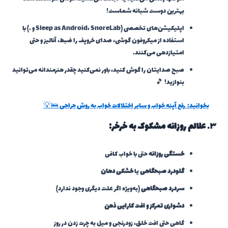
بهترین دوست شبانه شماست!
اپلیکیشن‌های تخصصی (Sleep as Android، SnoreLab و …) با
استفاده از میکروفون گوشی، صدای خروپف را ضبط، آنالیز و حتی
امتیازدهی می‌کنند.
صبح صدایتان را گوش کنید، باور نمی‌کنید چقدر هنرمندانه می‌توانید
بنوازید! 🎵
بخوانید:
رفع آپنه خواب و سایر اختلالات خواب به روش جراحی 🛌💡
۳.
علائم روزانه مشکوک به خرخر:
خستگی روزانه
حتی با خواب کافی
گلودرد صبحگاهی
یا
خشکی دهان
سردرد صبحگاهی
(به‌ویژه اگر علت دیگری وجود ندارد)
دشواری تمرکز و افت کارایی ذهن
گاهی حتی افت خلق، زودرنجی و میل به چرت زدن در روز