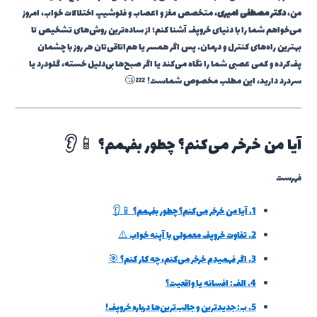
من،
دکتر مصطفی امیری
، متخصص مغز و اعصاب و فلوشیپ اختلالات خواب، امروز
می‌خواهم شما را با دنیای خروپف آشنا کنم؛ از ساده‌ترین روش‌های تشخیص تا
بهترین راه‌های کنترل و درمان. پس اگر همسر یا هم‌اتاقی‌تان هر روز با چشمان
پف‌کرده و کمی عصبی شما را نگاه می‌کند یا اگر صبح‌ها بی‌دلیل خسته، گلودرد یا
سردرد دارید، این مطلب مخصوص شماست! 💤😴
آیا من خرخر می‌کنم؟ چطور بفهمم؟ 📱👂
فهرست
1.
آیا من خرخر می‌کنم؟ چطور بفهمم؟ 📱👂
2.
تفاوت خروپف معمولی با آپنه خواب ⚠️
3.
اگر فهمیدم خرخر می‌کنم، چه کار کنم؟ 🎯
4.
الف: افسانه یا واقعیت؟
5.
ب: جدیدترین و جالب‌ترین‌ها درباره خروپف!