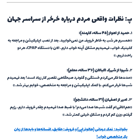
پ: نظرات واقعی مردم درباره خرخر از سراسر جهان
۱.
حمید از اهواز (۴۵ ساله، کارمند):
«همسرم هر شب به خاطر خروپف من نمی‌خوابید. بعد از نصب اپلیکیشن و مراجعه به
کلینیک خواب، فهمیدیم مشکل آپنه خواب دارم. الان با دستگاه CPAP، هر دو
راحت‌تریم.»
۲.
شیوا از شهرک اکباتان (۳۶ ساله، معلم):
«مدت‌ها فکر می‌کردم خستگی و گلودرد صبحگاهی تقصیر کار زیاد است! بعد فهمیدم
شب‌ها خرخر می‌کنم. با کمک اپلیکیشن و مراجعه به متخصص، خوابم بهتر شد.»
۳.
امیر از اصفهان (۳۱ ساله، دانشجو):
«هم‌اتاقی‌ام گفت شب‌ها صدا می‌دم! با ضبط صدا فهمیدم چقدر خروپف دارم. رژیم
گرفتم، وزن کم کردم و مشکل خیلی کمتر شد.»
بخوانید:
نمک درمانی (هالوتراپی) و خروپف: حقایق، افسانه‌ها و بایدها از زبان
یک متخصص خواب!