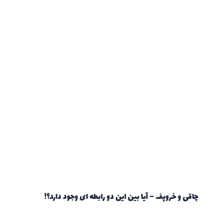
چاقی و خروپف – آیا بین این دو رابطه ای وجود دارد؟!