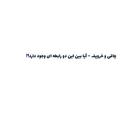
چاقی و خروپف – آیا بین این دو رابطه ای وجود دارد؟!