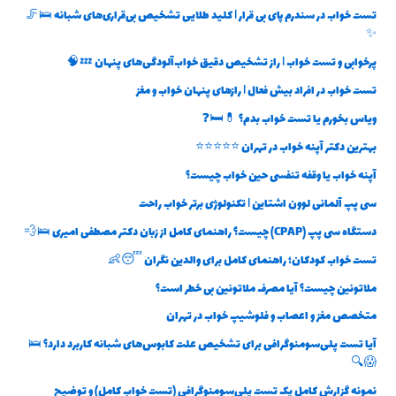
تست خواب در سندرم پای بی قرار | کلید طلایی تشخیص بی‌قراری‌های شبانه 🛌🦵
✨
پرخوابی و تست خواب | راز تشخیص دقیق خواب‌آلودگی‌های پنهان 💤🧠
تست خواب در افراد بیش فعال | رازهای پنهان خواب و مغز
ویاس بخورم یا تست خواب بدم؟ 💊🛏️❓
بهترین دکتر آپنه خواب در تهران ⭐⭐⭐⭐⭐
آپنه خواب یا وقفه تنفسی حین خواب چیست؟
سی پپ آلمانی لوون اشتاین | تکنولوژی برتر خواب راحت
دستگاه سی پپ (CPAP) چیست؟ راهنمای کامل از زبان دکتر مصطفی امیری 🛌💨
تست خواب کودکان؛ راهنمای کامل برای والدین نگران 😴👶
ملاتونین چیست؟ آیا مصرف ملاتونین بی خطر است؟
متخصص مغز و اعصاب و فلوشیپ خواب در تهران
آیا تست پلی‌سومنوگرافی برای تشخیص علت کابوس‌های شبانه کاربرد دارد؟ 🛌
😱🔍
نمونه گزارش کامل یک تست پلی‌سومنوگرافی (تست خواب کامل) و توضیح