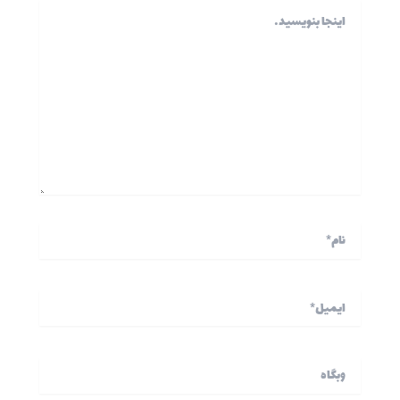
اینجا
بنویسید…
نام*
ایمیل*
وبگاه