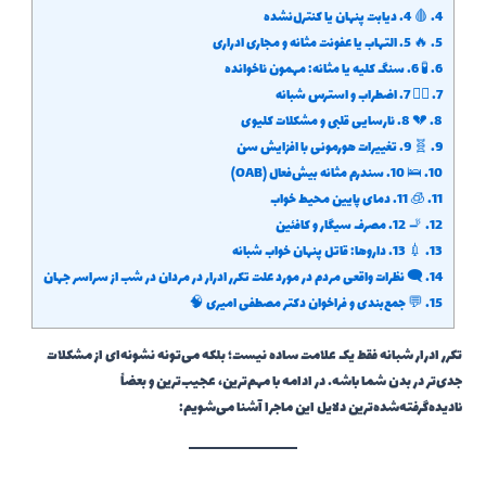
4.
🩸 4. دیابت پنهان یا کنترل‌نشده
5.
🔥 5. التهاب یا عفونت مثانه و مجاری ادراری
6.
🧪 6. سنگ کلیه یا مثانه: مهمون ناخوانده
7.
🧘‍♂️ 7. اضطراب و استرس شبانه
8.
💔 8. نارسایی قلبی و مشکلات کلیوی
9.
🧬 9. تغییرات هورمونی با افزایش سن
10.
🛌 10. سندرم مثانه بیش‌فعال (OAB)
11.
🧊 11. دمای پایین محیط خواب
12.
🚬 12. مصرف سیگار و کافئین
13.
💉 13. داروها: قاتل پنهان خواب شبانه
14.
🗨️ نظرات واقعی مردم در مورد علت تکرر ادرار در مردان در شب از سراسر جهان
15.
💬 جمع‌بندی و فراخوان دکتر مصطفی امیری 🧠
تکرر ادرار شبانه فقط یک علامت ساده نیست؛ بلکه می‌تونه نشونه‌ای از مشکلات
جدی‌تر در بدن شما باشه. در ادامه با مهم‌ترین، عجیب‌ترین و بعضاً
نادیده‌گرفته‌شده‌ترین دلایل این ماجرا آشنا می‌شویم: