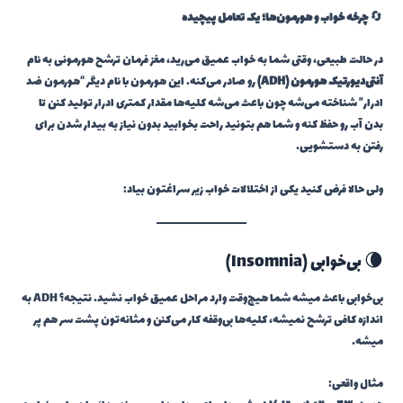
🔄
چرخه خواب و هورمون‌ها؛ یک تعامل پیچیده
در حالت طبیعی، وقتی شما به خواب عمیق می‌رید، مغز فرمان ترشح هورمونی به نام
آنتی‌دیورتیک هورمون (ADH)
رو صادر می‌کنه. این هورمون با نام دیگر “هورمون ضد
ادرار” شناخته می‌شه چون باعث می‌شه کلیه‌ها مقدار کمتری ادرار تولید کنن تا
بدن آب رو حفظ کنه و شما هم بتونید راحت بخوابید بدون نیاز به بیدار شدن برای
رفتن به دستشویی.
ولی حالا فرض کنید یکی از اختلالات خواب زیر سراغتون بیاد:
🌘 بی‌خوابی (Insomnia)
بی‌خوابی باعث میشه شما هیچ‌وقت وارد مراحل عمیق خواب نشید. نتیجه؟ ADH به
اندازه کافی ترشح نمیشه، کلیه‌ها بی‌وقفه کار می‌کنن و مثانه‌تون پشت سر هم پر
میشه.
مثال واقعی: