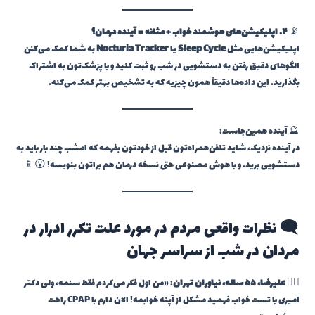
📡
۴. اپلیکیشن‌های هوشمند خواب + مثانه = آینده درمان؟
اپلیکیشن‌هایی مثل
Sleep Cycle
یا
Nocturia Tracker
به شما کمک می‌کنن
الگوهای دقیق رفتن به دستشویی در شب رو ثبت کنید و با پزشک‌تون به اشتراک
بگذارید. این داده‌ها دقیقاً همون چیزیه که به تشخیص بهتر کمک می‌کنه.
🔮 آینده همین‌جاست:
در آینده نزدیک، شاید تلفن‌همراه‌تون قبل از خودتون بفهمه که امشب چند بار باید به
دستشویی برید… و با هوش مصنوعی حتی نسخه درمان هم براتون بنویسه! 😮📱
🗨️ نظرات واقعی مردم در مورد علت تکرر ادرار در
مردان در شب از سراسر جهان
👨‍⚕️
علیرضا، ۵۵ ساله، نیاوران تهران
: «من اول فکر می‌کردم فقط سنمه، ولی دکتر
امیری با تست خواب فهمید مشکل از آپنه خوابمه! الان دارم با CPAP راحت