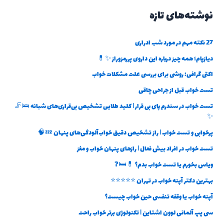
نوشته‌های تازه
27 نکته مهم در مورد شب ادراری
دیازپام؛ همه چیز درباره این داروی پررمزوراز ✨💊
اکتی گرافی: روشی برای بررسی علت مشکلات خواب
تست خواب قبل از جراحی چاقی
تست خواب در سندرم پای بی قرار | کلید طلایی تشخیص بی‌قراری‌های شبانه 🛌🦵
✨
پرخوابی و تست خواب | راز تشخیص دقیق خواب‌آلودگی‌های پنهان 💤🧠
تست خواب در افراد بیش فعال | رازهای پنهان خواب و مغز
ویاس بخورم یا تست خواب بدم؟ 💊🛏️❓
بهترین دکتر آپنه خواب در تهران ⭐⭐⭐⭐⭐
آپنه خواب یا وقفه تنفسی حین خواب چیست؟
سی پپ آلمانی لوون اشتاین | تکنولوژی برتر خواب راحت