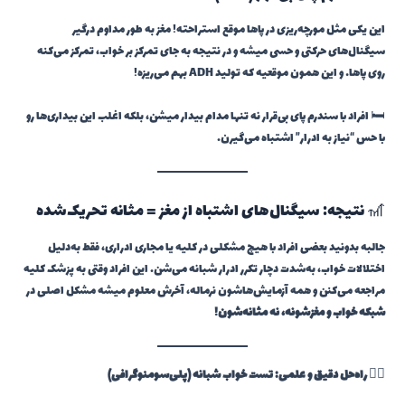
این یکی مثل مورچه‌ریزی در پاها موقع استراحته! مغز به طور مداوم درگیر
سیگنال‌های حرکتی و حسی میشه و در نتیجه به جای تمرکز بر خواب، تمرکز می‌کنه
روی پاها… و این همون موقعیه که تولید ADH بهم می‌ریزه!
🛏️ افراد با سندرم پای بی‌قرار نه تنها مدام بیدار میشن، بلکه اغلب این بیداری‌ها رو
با حس “نیاز به ادرار” اشتباه می‌گیرن.
🎢 نتیجه: سیگنال‌های اشتباه از مغز = مثانه تحریک‌شده
جالبه بدونید بعضی افراد با هیچ مشکلی در کلیه یا مجاری ادراری، فقط به‌دلیل
اختلالات خواب، به‌شدت دچار تکرر ادرار شبانه می‌شن. این افراد وقتی به پزشک کلیه
مراجعه می‌کنن و همه آزمایش‌هاشون نرماله، آخرش معلوم میشه مشکل اصلی در
شبکه خواب و مغزشونه، نه مثانه‌شون!
👨‍⚕️
راه‌حل دقیق و علمی: تست خواب شبانه (پلی‌سومنوگرافی)