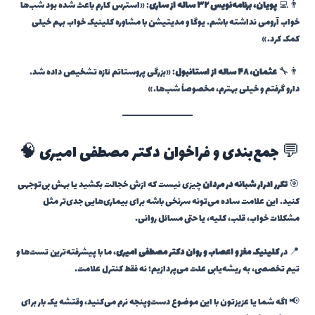
👨‍💻
پویان، برنامه‌نویس ۳۲ ساله از ساری
: «استرس کارم باعث شده بود شب‌ها
خواب آرومی نداشته باشم. یوگا و مدیتیشن با مشاوره کلینیک خواب بهم خیلی
کمک کرد.»
👨‍🔧
عثمان، ۴۸ ساله از استانبول
: «بزرگی پروستاتم تازه تشخیص داده شد.
دارو گرفتم و خیلی بهترم، مخصوصاً شب‌ها.»
💬 جمع‌بندی و فراخوان دکتر مصطفی امیری 🧠
🎯
تکرر ادرار شبانه در مردان
چیزی نیست که ازش خجالت بکشید یا بهش بی‌توجهی
کنید. این علامت ساده می‌تونه سرنخی باشه برای بیماری‌هایی جدی‌تر مثل
مشکلات خواب، قلب، کلیه، یا حتی مسائل روانی.
📍 در
کلینیک مغز و اعصاب و روان دکتر مصطفی امیری
، ما با پیشرفته‌ترین تست‌ها و
تیم تخصصی، به ریشه‌یابی علت می‌پردازیم؛ نه فقط کنترل علامت.
📢 اگه شما یا عزیزتون با این موضوع دست‌وپنجه نرم می‌کنید، وقتشه یک بار برای