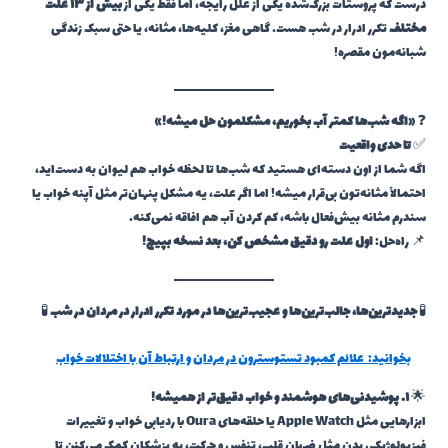
درست که پروستات بزرگ‌شده یکی از علل رایجه، اما فقط یکی از
بیش از ۱۳ علت
مختلف
تکرر ادرار در شب هست. گاهی مغز، کلیه‌ها، مثانه، یا حتی سبک زندگی
شبانه‌مون مقصره!
❓
«اگه شب‌ها کمتر آب بخوریم، مشکلمون حل میشه!»
✅
تا حدی واقعیت
اگه شما از اون دسته‌ای هستید که شب‌ها تا لحظه خواب هم لیوان به دست‌اید،
احتمالاً مثانه‌تون بی‌قرار میشه! اما اگر علت، یه مشکل پنهان‌تر مثل آپنه خواب یا
سندرم مثانه بیش‌فعال باشه، کم کردن آب هم افاقه نمی‌کنه.
📌 راه‌حل:
اول علت رو دقیق مشخص کن، بعد نسخه بپیچ!
🧪
جدیدترین‌ها، جالب‌ترین‌ها و عجیب‌ترین‌ها در مورد تکرر ادرار در مردان در شب
🧪
بخوانید:
علائم کمبود تستوسترون در مردان و ارتباط آن با اختلالات خواب
🌟
۱. پوشیدنی‌های هوشمند و خواب دقیق‌تر از همیشه!
ابزارهایی مثل Apple Watch یا حلقه‌های Oura با ردیابی خواب و تغییرات
فیزیولوژیکی بدن مثل ضربان قلب، تنفس و حرکت، به پزشکان کمک می‌کنن تا