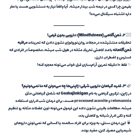
بفهمن چرا کسی در نیمه شب بیدار میشه… آیا واقعاً نیاز به دستشویی هست یا مغز
داره اشتباه سیگنال می‌ده؟
🧘‍♂️
۲. ذهن‌آگاهی (Mindfulness): دارویی بدون قرص!
تحقیقات منتشرشده در مجلات روان‌نورولوژی نشون دادن که تمرینات
مراقبه
ذهن‌آگاهانه
باعث کاهش تحریک مثانه در طول شب میشه، مخصوصاً در افرادی که
استرس و اضطراب دارن.
✨ فقط ۱۰ دقیقه تمرین آرام‌سازی قبل خواب می‌تونه معجزه کنه!
🌿
۳. قدرت گیاهان دارویی شرقی: ژاپنی‌ها چه می‌دونن که ما نمی‌دونیم؟
در ژاپن، ترکیبی گیاهی به نام
Goshajinkigan
که شامل گیاهانی مثل
rehmannia و processed aconite هست، برای درمان شب‌ادراری استفاده
میشه. مطالعات بالینی نشون داده این فرمول می‌تونه تون عضلات مثانه رو تنظیم
کنه و تکرر ادرار شبانه رو کاهش بده.
🍵 این درمان سنتی، به ویژه برای افراد سالمند یا کسانی که نمی‌تونن داروهای
شیمیایی مصرف کنن، مفید بوده.