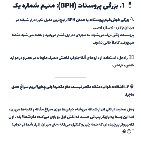
💊 1. بزرگی پروستات (BPH): متهم شماره یک
🔍
بزرگی خوش‌خیم پروستات
یا همان BPH رایج‌ترین دلیل تکرر ادرار شبانه در
مردان بالای ۵۰ سال است.
پروستات وقتی بزرگ می‌شود، به مجرای ادراری فشار می‌آورد و باعث می‌شود مثانه
هیچ‌وقت کاملاً خالی نشود.
👨‍⚕️ راه‌حل: استفاده از داروهای آلفا-بلوکر، کاهش مصرف مایعات در عصر و در موارد
خاص، جراحی.
🧠
۲. اختلالات خواب: مثانه مقصر نیست، مغز مقصره! ولی چطور؟ بریم سراغ عمق
ماجرا…
وقتی صحبت از تکرر ادرار شبانه می‌شه، خیلی‌ها فوری سراغ مثانه و کلیه‌ها می‌رن،
اما این وسط یه بازیگر پنهانی هست که نقش اول رو بازی می‌کنه:
مغز شما
! بله، اون
کامپیوتر پیچیده‌ای که همه چیز رو کنترل می‌کنه، حتی میزان ادرار شما در خواب!
😴🧠