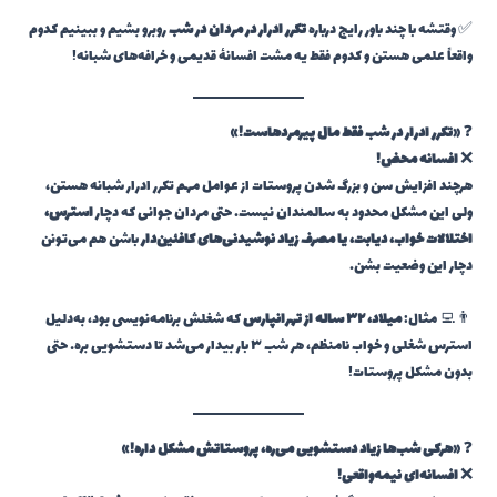
✅ وقتشه با چند باور رایج درباره
تکرر ادرار در مردان در شب
روبرو بشیم و ببینیم کدوم
واقعاً علمی هستن و کدوم فقط یه مشت افسانهٔ قدیمی و خرافه‌های شبانه!
❓
«تکرر ادرار در شب فقط مال پیرمردهاست!»
❌
افسانه محض!
هرچند افزایش سن و بزرگ شدن پروستات از عوامل مهم تکرر ادرار شبانه هستن،
ولی این مشکل محدود به سالمندان نیست. حتی مردان جوانی که دچار
استرس،
اختلالات خواب، دیابت، یا مصرف زیاد نوشیدنی‌های کافئین‌دار
باشن هم می‌تونن
دچار این وضعیت بشن.
👨‍💻 مثال:
میلاد، ۳۲ ساله از تهرانپارس
که شغلش برنامه‌نویسی بود، به‌دلیل
استرس شغلی و خواب نامنظم، هر شب ۳ بار بیدار می‌شد تا دستشویی بره… حتی
بدون مشکل پروستات!
❓
«هرکی شب‌ها زیاد دستشویی می‌ره، پروستاتش مشکل داره!»
❌
افسانه‌ای نیمه‌واقعی!