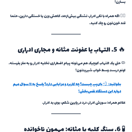
بسازن!
👨‍⚕️ اگه همراه با تکرر ادرار، تشنگی بیش‌ازحد، کاهش وزن یا خستگی دارین، حتما
قند خون‌تون رو چک کنید.
🔥 5. التهاب یا عفونت مثانه و مجاری ادراری
🦠 حتی یک التهاب کوچیک هم می‌تونه پیام اضطراری تخلیه ادرار رو به مغز بفرسته…
اونم درست وسط خواب شیرینتون!
بخوانید:
💨 بای‌پپ چیست؟ چه کاربرد و مزایایی دارد؟ پاسخ به ۱۱ سوال مهم
درباره این دستگاه نفس‌بخش!
علائم همراه: سوزش ادرار، درد در پایین شکم، بوی بد ادرار.
🧪 6. سنگ کلیه یا مثانه: مهمون ناخوانده