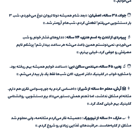
می‌خوابم.»
🧑
جواد، ۳۸ ساله، اصفهان
: «بعد شام همیشه دوتا لیوان دوغ می‌خوردم، شب ۳
بار دستشویی می‌رفتم! قطعش کردم، شب‌هام آرومتر شد.»
👴
پیرمردی از لندن به اسم هنری، ۷۴ ساله
: «داروهای فشار خونم رو شب
می‌خوردم، نمی‌دونستم همین باعث می‌شه هر ساعت بیدار شم! پزشکم تایم
مصرفش رو عوض کرد، خیلی بهترم.»
🧑‍🔬
زهیر، ۴۵ ساله، مهندس ساکن دبی
: «ساعت خوابم همیشه بهم ریخته بود.
با مشاوره خواب در کلینیک دکتر امیری، الان شب‌ها فقط یک بار بیدار می‌شم.»
👨‍🏫
آرش، معلم ۵۰ ساله از شیراز
: «احساس کردم یه جور وسواس فکری هم دارم.
مثانه‌ام مشکل نداشت، اما ذهنم همش دستور می‌داد برم دستشویی. روانشناس
کلینیک بهم خیلی کمک کرد.»
👨‍🍳
مارک، ۶۰ ساله از نیویورک
: «همیشه فکر می‌کردم مثانه‌مه، ولی معلوم شد
مشکل از کلیه‌هاست. مراقبت‌های غذایی زیادی رو شروع کردم.»