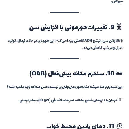
می‌کنن.
🧬 9. تغییرات هورمونی با افزایش سن
با بالا رفتن سن، ترشح ADH کاهش پیدا می‌کنه. این هورمون در حالت نرمال، تولید
ادرار رو در شب کاهش می‌ده.
🛌 10. سندرم مثانه بیش‌فعال (OAB)
این سندرم باعث میشه مثانه‌تون حتی وقتی پر نیست، حس کنه که باید تخلیه بشه!
👨‍⚕️ درمان با داروهای خاص مثانه، تمرینات کف لگن (Kegel) و رفتاردرمانی.
🧊 11. دمای پایین محیط خواب