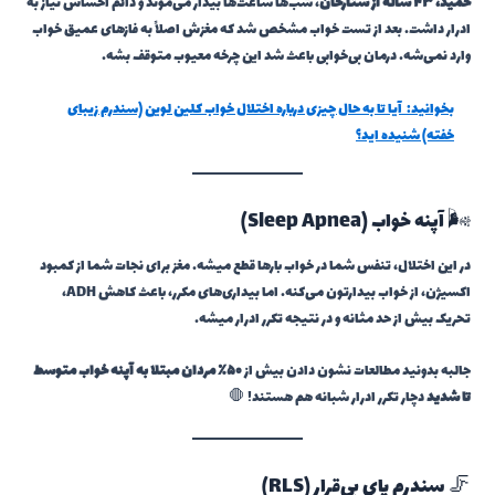
حمید، ۴۳ ساله از ستارخان
، شب‌ها ساعت‌ها بیدار می‌موند و دائم احساس نیاز به
ادرار داشت. بعد از تست خواب مشخص شد که مغزش اصلاً به فازهای عمیق خواب
وارد نمی‌شه. درمان بی‌خوابی باعث شد این چرخه معیوب متوقف بشه.
بخوانید:
آیا تا به حال چیزی درباره اختلال خواب کلین لوین (سندرم زیبای
خفته) شنیده اید؟
🌬️ آپنه خواب (Sleep Apnea)
در این اختلال، تنفس شما در خواب بارها قطع میشه. مغز برای نجات شما از کمبود
اکسیژن، از خواب بیدارتون می‌کنه. اما بیداری‌های مکرر، باعث کاهش ADH،
تحریک بیش از حد مثانه و در نتیجه تکرر ادرار میشه.
جالبه بدونید مطالعات نشون دادن بیش از
۵۰٪ مردان مبتلا به آپنه خواب متوسط
تا شدید
دچار تکرر ادرار شبانه هم هستند! 🛑
🦵 سندرم پای بی‌قرار (RLS)