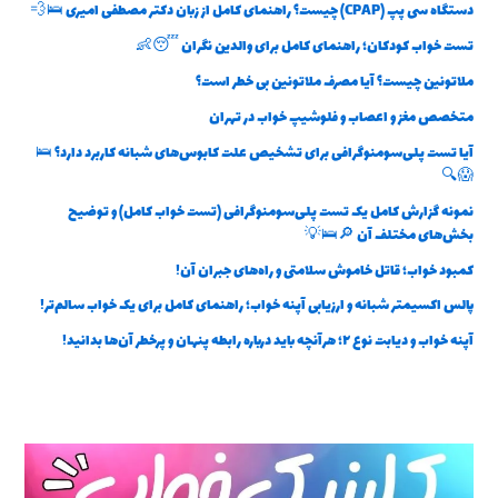
دستگاه سی پپ (CPAP) چیست؟ راهنمای کامل از زبان دکتر مصطفی امیری 🛌💨
تست خواب کودکان؛ راهنمای کامل برای والدین نگران 😴👶
ملاتونین چیست؟ آیا مصرف ملاتونین بی خطر است؟
متخصص مغز و اعصاب و فلوشیپ خواب در تهران
آیا تست پلی‌سومنوگرافی برای تشخیص علت کابوس‌های شبانه کاربرد دارد؟ 🛌
😱🔍
نمونه گزارش کامل یک تست پلی‌سومنوگرافی (تست خواب کامل) و توضیح
بخش‌های مختلف آن 🔎🛌💡
کمبود خواب؛ قاتل خاموش سلامتی و راه‌های جبران آن!
پالس اکسیمتر شبانه و ارزیابی آپنه خواب؛ راهنمای کامل برای یک خواب سالم‌تر!
آپنه خواب و دیابت نوع ۲؛ هرآنچه باید درباره رابطه پنهان و پرخطر آن‌ها بدانید!