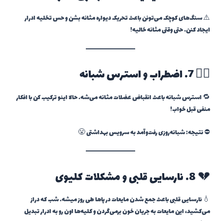
⚠️ سنگ‌های کوچک می‌تونن باعث تحریک دیواره مثانه بشن و حس تخلیه ادرار
ایجاد کنن… حتی وقتی مثانه خالیه!
🧘‍♂️ 7. اضطراب و استرس شبانه
🔁 استرس شبانه باعث انقباض عضلات مثانه می‌شه. حالا اینو ترکیب کن با افکار
منفی قبل خواب!
⛔ نتیجه: شبانه‌روزی رفت‌وآمد به سرویس بهداشتی 😤
💔 8. نارسایی قلبی و مشکلات کلیوی
💧 نارسایی قلبی باعث جمع شدن مایعات در پاها طی روز میشه. شب که دراز
می‌کشید، این مایعات به جریان خون برمی‌گردن و کلیه‌ها اون رو به ادرار تبدیل