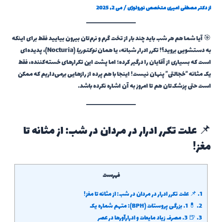
از
دکتر مصطفی امیری متخصص نورولوژی
/
می 2, 2025
🎯 آیا شما هم هر شب باید چند بار از تخت گرم و نرم‌تان بیرون بیایید فقط برای اینکه
به دستشویی بروید؟! تکرر ادرار شبانه، یا همان
نوکتوریا
(Nocturia)، پدیده‌ای
است که بسیاری از آقایان را درگیر کرده؛ اما پشت این تکرارهای خسته‌کننده، فقط
یک مثانه “خجالتی” پنهان نیست! اینجا با هم پرده از رازهایی برمی‌داریم که ممکن
است حتی پزشک‌تان هم تا امروز به آن اشاره نکرده باشد…
📌 علت تکرر ادرار در مردان در شب: از مثانه تا
مغز!
فهرست
1.
📌 علت تکرر ادرار در مردان در شب: از مثانه تا مغز!
2.
💊 1. بزرگی پروستات (BPH): متهم شماره یک
3.
🍺 3. مصرف زیاد مایعات و ادرارآورها در عصر