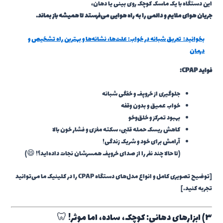
این دستگاه با یک ماسک کوچک روی بینی یا دهان،
جریان هوای ملایم و دائمی را به راه هوایی می‌فرستد تا همیشه باز بماند.
بخوانید:
تعریق شبانه در خواب: علت‌ها، نشانه‌ها و بهترین راه تشخیص و
درمان
فواید CPAP:
جلوگیری از خروپف و خفگی شبانه
خواب عمیق و بدون وقفه
بهبود تمرکز و خلق‌وخو
کاهش ریسک حمله قلبی، سکته مغزی و فشار خون بالا
آرامش برای خود و شریک زندگی!
(تا حالا چند نفر را از صدای خروپف همسرشان نجات داده‌اید؟! 😄)
[توضیح تصویری کامل و انواع مدل‌های دستگاه CPAP را در کلینیک ما می‌توانید
تجربه کنید.]
۳) ابزارهای دهانی: کوچک، ساده، اما موثر! 🦷