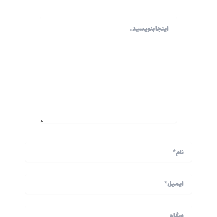
اینجا
بنویسید…
نام*
ایمیل*
وبگاه