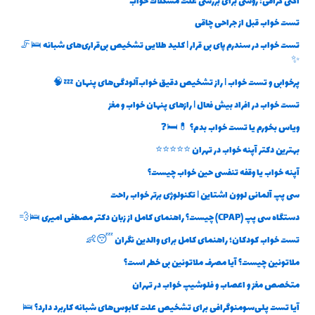
اکتی گرافی: روشی برای بررسی علت مشکلات خواب
تست خواب قبل از جراحی چاقی
تست خواب در سندرم پای بی قرار | کلید طلایی تشخیص بی‌قراری‌های شبانه 🛌🦵
✨
پرخوابی و تست خواب | راز تشخیص دقیق خواب‌آلودگی‌های پنهان 💤🧠
تست خواب در افراد بیش فعال | رازهای پنهان خواب و مغز
ویاس بخورم یا تست خواب بدم؟ 💊🛏️❓
بهترین دکتر آپنه خواب در تهران ⭐⭐⭐⭐⭐
آپنه خواب یا وقفه تنفسی حین خواب چیست؟
سی پپ آلمانی لوون اشتاین | تکنولوژی برتر خواب راحت
دستگاه سی پپ (CPAP) چیست؟ راهنمای کامل از زبان دکتر مصطفی امیری 🛌💨
تست خواب کودکان؛ راهنمای کامل برای والدین نگران 😴👶
ملاتونین چیست؟ آیا مصرف ملاتونین بی خطر است؟
متخصص مغز و اعصاب و فلوشیپ خواب در تهران
آیا تست پلی‌سومنوگرافی برای تشخیص علت کابوس‌های شبانه کاربرد دارد؟ 🛌