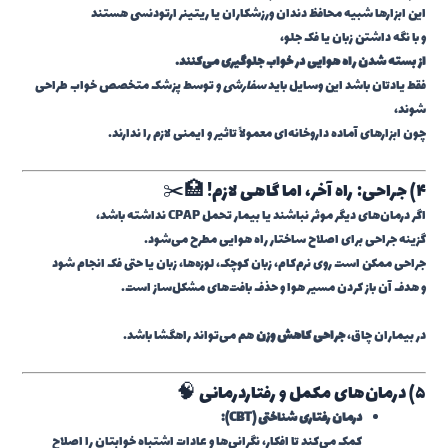
این ابزارها شبیه محافظ دندان ورزشکاران یا ریتینر ارتودنسی هستند
و با نگه داشتن زبان یا فک جلو،
از بسته شدن راه هوایی در خواب جلوگیری می‌کنند.
فقط یادتان باشد این وسایل باید
سفارشی
و توسط پزشک متخصص خواب طراحی
شوند،
چون ابزارهای آماده داروخانه‌ای معمولاً تاثیر و ایمنی لازم را ندارند.
۴) جراحی: راه آخر، اما گاهی لازم! 🏥✂️
اگر درمان‌های دیگر موثر نباشند یا بیمار تحمل CPAP نداشته باشد،
گزینه جراحی برای اصلاح ساختار راه هوایی مطرح می‌شود.
جراحی ممکن است روی نرم‌کام، زبان کوچک، لوزه‌ها، زبان یا حتی فک انجام شود
و هدف آن باز کردن مسیر هوا و حذف بافت‌های مشکل‌ساز است.
در بیماران چاق،
جراحی کاهش وزن
هم می‌تواند راهگشا باشد.
۵) درمان‌های مکمل و رفتاردرمانی 🧠
درمان رفتاری شناختی (CBT):
کمک می‌کند تا افکار، نگرانی‌ها و عادات اشتباه خوابتان را اصلاح