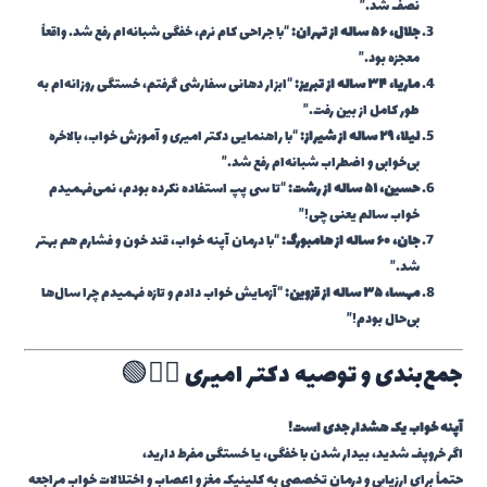
نصف شد.”
جلال، ۵۶ ساله از تهران:
“با جراحی کام نرم، خفگی شبانه‌ام رفع شد. واقعاً
معجزه بود.”
ماریا، ۳۴ ساله از تبریز:
“ابزار دهانی سفارشی گرفتم، خستگی روزانه‌ام به
طور کامل از بین رفت.”
لیلا، ۲۹ ساله از شیراز:
“با راهنمایی دکتر امیری و آموزش خواب، بالاخره
بی‌خوابی و اضطراب شبانه‌ام رفع شد.”
حسین، ۵۱ ساله از رشت:
“تا سی پپ استفاده نکرده بودم، نمی‌فهمیدم
خواب سالم یعنی چی!”
جان، ۶۰ ساله از هامبورگ:
“با درمان آپنه خواب، قند خون و فشارم هم بهتر
شد.”
مهسا، ۳۵ ساله از قزوین:
“آزمایش خواب دادم و تازه فهمیدم چرا سال‌ها
بی‌حال بودم!”
جمع‌بندی و توصیه دکتر امیری 👨‍⚕️🟢
آپنه خواب یک هشدار جدی است!
اگر خروپف شدید، بیدار شدن با خفگی، یا خستگی مفرط دارید،
حتماً برای ارزیابی و درمان تخصصی به کلینیک مغز و اعصاب و اختلالات خواب مراجعه