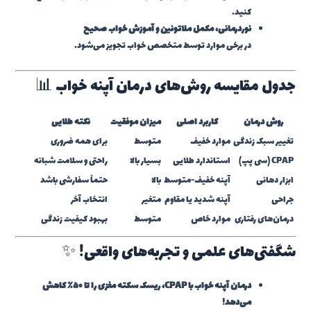
کنید.
نوردرمانی، مکمل ملاتونین و آموزش خواب صحیح
در برخی موارد توسط متخصص خواب تجویز می‌شود.
جدول مقایسه روش‌های درمان آپنه خواب 📊
روش درمان
کاربرد اصلی
میزان موفقیت
نکته طلایی
تغییر سبک زندگی
موارد خفیف
متوسط
برای همه ضروری
CPAP (سی پپ)
استاندارد طلایی
بسیار بالا
راحتی و سلامت شبانه
ابزار دهانی
آپنه خفیف-متوسط
بالا
حتماً سفارشی باشد
جراحی
آپنه شدید یا مقاوم
متغیر
انتخاب آخر
درمان‌های رفتاری
موارد خاص
متوسط
بهبود کیفیت زندگی
شگفتی‌های علمی و تجربه‌های واقعی! ✨
درمان آپنه خواب با CPAP، ریسک سکته مغزی را تا ۵۰٪ کاهش
می‌دهد!