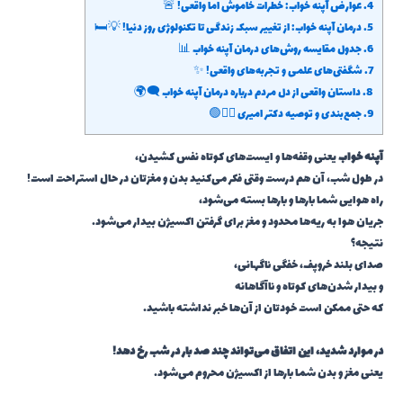
4.
عوارض آپنه خواب: خطرات خاموش اما واقعی! 🚨
5.
درمان آپنه خواب: از تغییر سبک زندگی تا تکنولوژی روز دنیا! 💡🛏️
6.
جدول مقایسه روش‌های درمان آپنه خواب 📊
7.
شگفتی‌های علمی و تجربه‌های واقعی! ✨
8.
داستان واقعی از دل مردم درباره درمان آپنه خواب 🗨️🌍
9.
جمع‌بندی و توصیه دکتر امیری 👨‍⚕️🟢
آپنه خواب
یعنی وقفه‌ها و ایست‌های کوتاه نفس کشیدن،
در طول شب، آن هم درست وقتی فکر می‌کنید بدن و مغزتان در حال استراحت است!
راه هوایی شما بارها و بارها بسته می‌شود،
جریان هوا به ریه‌ها محدود و مغز برای گرفتن اکسیژن بیدار می‌شود.
نتیجه؟
صدای بلند خروپف، خفگی ناگهانی،
و بیدار شدن‌های کوتاه و ناآگاهانه
که حتی ممکن است خودتان از آن‌ها خبر نداشته باشید.
در موارد شدید، این اتفاق می‌تواند چند صد بار در شب رخ دهد!
یعنی مغز و بدن شما بارها از اکسیژن محروم می‌شود.