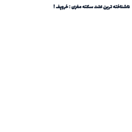
ناشناخته ترین علت سکته مغزی : خروپف !