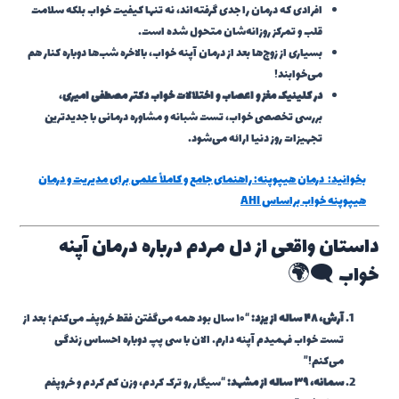
افرادی که درمان را جدی گرفته‌اند، نه تنها کیفیت خواب بلکه سلامت
قلب و تمرکز روزانه‌شان متحول شده است.
بسیاری از زوج‌ها بعد از درمان آپنه خواب، بالاخره شب‌ها دوباره کنار هم
می‌خوابند!
در کلینیک مغز و اعصاب و اختلالات خواب دکتر مصطفی امیری
،
بررسی تخصصی خواب، تست شبانه و مشاوره درمانی با جدیدترین
تجهیزات روز دنیا ارائه می‌شود.
بخوانید:
درمان هیپوپنه: راهنمای جامع و کاملاً علمی برای مدیریت و درمان
هیپوپنه خواب براساس AHI
داستان واقعی از دل مردم درباره درمان آپنه
خواب 🗨️🌍
آرش، ۴۸ ساله از یزد:
“۱۰ سال بود همه می‌گفتن فقط خروپف می‌کنم؛ بعد از
تست خواب فهمیدم آپنه دارم. الان با سی پپ دوباره احساس زندگی
می‌کنم!”
سمانه، ۳۹ ساله از مشهد:
“سیگار رو ترک کردم، وزن کم کردم و خروپفم