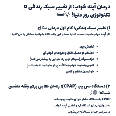
درمان آپنه خواب: از تغییر سبک زندگی تا
تکنولوژی روز دنیا! 💡🛏️
۱) تغییر سبک زندگی؛ گام اول درمان 👟🍎
اگر آپنه خواب خفیف است، شاید فقط با این چند نکته بتوانید مشکل را حل کنید:
کاهش وزن
اجتناب از مصرف الکل و داروهای خواب‌آور
ترک سیگار
(سیگار تورم راه هوایی را بیشتر می‌کند)
تغییر وضعیت خواب
(مثلاً به پهلو بخوابید نه به پشت)
خوابیدن منظم و کافی
۲) دستگاه سی پپ (CPAP): راه‌حل طلایی برای وقفه تنفسی
شبانه! 🟢💨
CPAP
یا دستگاه فشار هوای مثبت پیوسته،
به‌عنوان درمان استاندارد و قطعی آپنه خواب،
در سراسر جهان شناخته می‌شود.