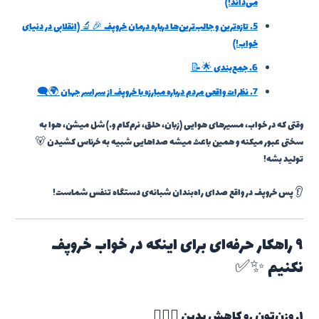
می‌داند!)
5.
تازه‌ترین و جالب‌ترین‌ها درباره درمان خروپف 🎉🔬 (انقلابی در دنیای
خواب!)
6.
جمع‌بندی 🌟📝
7.
نظرات واقعی مردم درباره مبارزه با خروپف از سراسر جهان 🌍🗨️
وقتی که در خواب، مسیرهای هوایی (زبان، حلق، نرم‌کام و…) شل میشن، هوا به
سختی عبور میکنه و همین باعث میشه صداهایی شبیه به خرناس کشیدن 🐻
تولید بشه!
👂 پس خروپف در واقع صدای راه‌بندان شبانه‌ی دستگاه تنفس شماست!
۹ راهکار حرفه‌ای برای اینکه در خواب خروپف
نکنیم ✨✅
۱. وزن‌تون رو کاهش بدین 🏋️‍♂️🍏