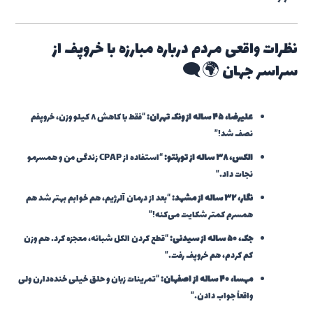
نظرات واقعی مردم درباره مبارزه با خروپف از
سراسر جهان 🌍🗨️
علیرضا، ۴۵ ساله از ونک تهران:
“فقط با کاهش ۸ کیلو وزن، خروپفم
نصف شد!”
الکس، ۳۸ ساله از تورنتو:
“استفاده از CPAP زندگی من و همسرمو
نجات داد.”
نگار، ۳۲ ساله از مشهد:
“بعد از درمان آلرژیم، هم خوابم بهتر شد هم
همسرم کمتر شکایت می‌کنه!”
جک، ۵۰ ساله از سیدنی:
“قطع کردن الکل شبانه، معجزه کرد. هم وزن
کم کردم، هم خروپف رفت.”
مهسا، ۴۰ ساله از اصفهان:
“تمرینات زبان و حلق خیلی خنده‌دارن ولی
واقعاً جواب دادن.”