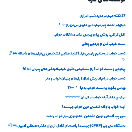
نوشته‌های تازه
27 نکته مهم در مورد شب ادراری
دیازپام؛ همه چیز درباره این داروی پررمزوراز ✨💊
اکتی گرافی: روشی برای بررسی علت مشکلات خواب
تست خواب قبل از جراحی چاقی
تست خواب در سندرم پای بی قرار | کلید طلایی تشخیص بی‌قراری‌های شبانه 🛌🦵
✨
پرخوابی و تست خواب | راز تشخیص دقیق خواب‌آلودگی‌های پنهان 💤🧠
تست خواب در افراد بیش فعال | رازهای پنهان خواب و مغز
ویاس بخورم یا تست خواب بدم؟ 💊🛏️❓
بهترین دکتر آپنه خواب در تهران ⭐⭐⭐⭐⭐
آپنه خواب یا وقفه تنفسی حین خواب چیست؟
سی پپ آلمانی لوون اشتاین | تکنولوژی برتر خواب راحت
دستگاه سی پپ (CPAP) چیست؟ راهنمای کامل از زبان دکتر مصطفی امیری 🛌💨