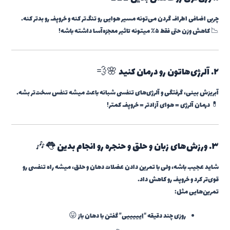
چربی اضافی اطراف گردن می‌تونه مسیر هوایی رو تنگ‌تر کنه و خروپف رو بدتر کنه.
📉 کاهش وزن حتی فقط ۵٪ میتونه تاثیر معجزه‌آسا داشته باشه!
۲. آلرژی‌هاتون رو درمان کنید 🌸💨
آبریزش بینی، گرفتگی و آلرژی‌های تنفسی شبانه باعث میشه تنفس سخت‌تر بشه.
💊 درمان آلرژی = هوای آزادتر = خروپف کمتر!
۳. ورزش‌های زبان و حلق و حنجره رو انجام بدین 👅🎶
شاید عجیب باشه، ولی با تمرین دادن عضلات دهان و حلق، میشه راه تنفسی رو
قوی‌تر کرد و خروپف رو کاهش داد.
تمرین‌هایی مثل:
روزی چند دقیقه “اِیییییی” گفتن با دهان باز 😛