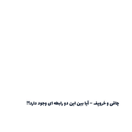
چاقی و خروپف – آیا بین این دو رابطه ای وجود دارد؟!