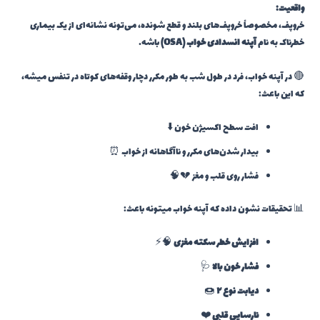
واقعیت:
خروپف، مخصوصاً خروپف‌های بلند و قطع شونده، می‌تونه نشانه‌ای از یک بیماری
خطرناک به نام
آپنه انسدادی خواب (OSA)
باشه.
🔴 در آپنه خواب، فرد در طول شب به طور مکرر دچار وقفه‌های کوتاه در تنفس میشه،
که این باعث:
افت سطح اکسیژن خون ⬇️
بیدار شدن‌های مکرر و ناآگاهانه از خواب ⏰
فشار روی قلب و مغز 💔🧠
📊 تحقیقات نشون داده که آپنه خواب میتونه باعث:
افزایش خطر سکته مغزی
🧠⚡
فشار خون بالا
🩺
دیابت نوع ۲
🍩
نارسایی قلبی
❤️