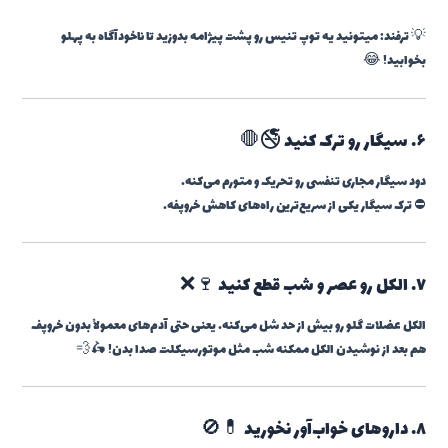
💡 ترفند: میتونید یه توپ تنیس رو پشت پیژامه بدوزید تا ناخودآگاه به پهلو
بخوابید! 😂
۶. سیگار رو ترک کنید 🚭🛑
دود سیگار مجاری تنفسی رو تحریک و متورم می‌کنه.
⛔ ترک سیگار یکی از سریع‌ترین راه‌های کاهش خروپفه.
۷. الکل رو عصر و شب قطع کنید 🍷❌
الکل عضلات گلو رو بیش از حد شل می‌کنه. یعنی حتی آدم‌های معمولاً بدون خروپف
هم بعد از نوشیدن الکل ممکنه شب مثل موتورسیکلت صدا بدن! 🛵💨
۸. داروهای خواب‌آور نخورید 💊🚫