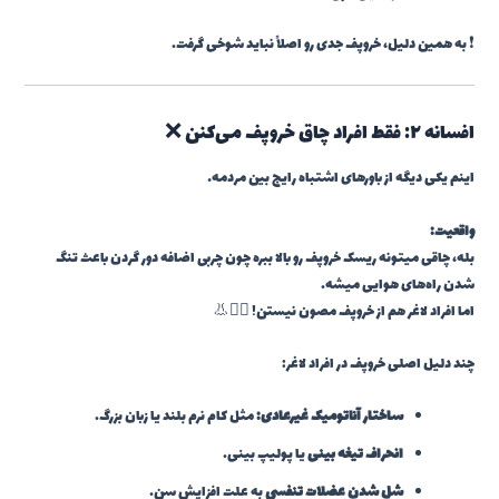
❗ به همین دلیل، خروپف جدی رو اصلاً نباید شوخی گرفت.
افسانه ۲: فقط افراد چاق خروپف می‌کنن ❌
اینم یکی دیگه از باورهای اشتباه رایج بین مردمه…
واقعیت:
بله، چاقی میتونه ریسک خروپف رو بالا ببره چون چربی اضافه دور گردن باعث تنگ
شدن راه‌های هوایی میشه.
اما افراد لاغر هم از خروپف مصون نیستن! 🧍‍♂️👃
چند دلیل اصلی خروپف در افراد لاغر:
ساختار آناتومیک غیرعادی:
مثل کام نرم بلند یا زبان بزرگ.
انحراف تیغه بینی
یا پولیپ بینی.
شل شدن عضلات تنفسی
به علت افزایش سن.