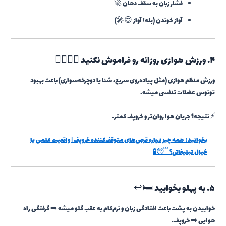
فشار زبان به سقف دهان 🚀
آواز خوندن (بله! آواز 😍🎤)
۴. ورزش هوازی روزانه رو فراموش نکنید 🚴‍♂️🏃‍♂️
ورزش منظم هوازی (مثل پیاده‌روی سریع، شنا یا دوچرخه‌سواری) باعث بهبود
تونوس عضلات تنفسی میشه.
⚡ نتیجه؟ جریان هوا روان‌تر و خروپف کمتر.
بخوانید:
همه چیز درباره قرص‌های متوقف‌کننده خروپف | واقعیت علمی یا
خیال تبلیغاتی؟ 😴🧪
۵. به پهلو بخوابید 🛏️↩️
خوابیدن به پشت باعث افتادگی زبان و نرم‌کام به عقب گلو میشه ➡️ گرفتگی راه
هوایی ➡️ خروپف.