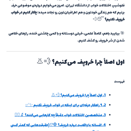
فلوشیپ اختلالات خواب از دانشگاه تهران. امروز می‌خوایم درباره‌ی موضوعی حرف
بزنیم که هم زندگی خودتون و هم اطرافیان‌تون رو نجات میده:
چکار کنیم در خواب
خروپف نکنیم؟
😴💨
🎯 بیایید باهم، کاملاً علمی، خیلی دوستانه و با کمی چاشنی خنده، رازهای خلاص
شدن از شر خروپف رو کشف کنیم.
اول اصلاً چرا خروپف می‌کنیم؟ 💨👃
فهرست
1.
اول اصلاً چرا خروپف می‌کنیم؟ 💨👃
2.
۹ راهکار حرفه‌ای برای اینکه در خواب خروپف نکنیم ✨✅
3.
متخصصین اختلالات خواب دقیقاً چه کارهایی می‌کنند؟ 🔬👨‍⚕️
4.
افسانه یا واقعیت درباره خروپف؟ 🛑⁉️ (حقیقت‌هایی که کمتر کسی