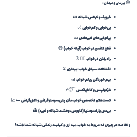
🔵 بررسی و درمان:
خروپف و خرناس شبانه
💤
بی‌خوابی
و
کم‌خوابی
🌙
پرخوابی‌های غیرعادی
🛌
قطع تنفس در خواب (آپنه خواب)
😨
راه رفتن در خواب
🚶‍♂️🌛
اختلالات سیکل خواب-بیداری
⏳
بهم خوردگی ریتم خواب
🎢
نارکولپسی و کاتاپلکسی
😴⚡
تست‌های تخصصی خواب مثل پلی‌سومنوگرافی و اکتی‌گرافی
🛏️📈
بررسی پاراسومنیا (کابوس، وحشت شبانه و غیره)
👻
و خلاصه هر چیزی که مربوط به خواب، بیداری و کیفیت زندگی شبانه شما باشه!