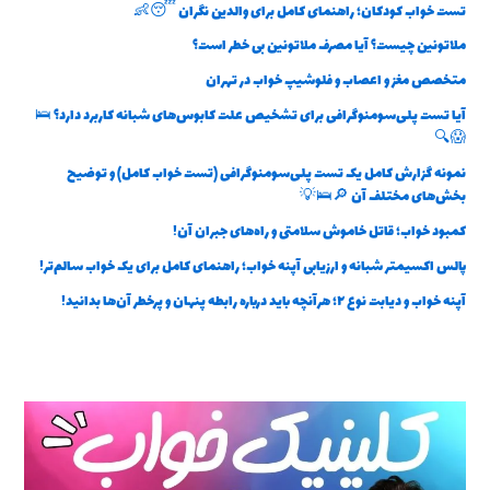
تست خواب کودکان؛ راهنمای کامل برای والدین نگران 😴👶
ملاتونین چیست؟ آیا مصرف ملاتونین بی خطر است؟
متخصص مغز و اعصاب و فلوشیپ خواب در تهران
آیا تست پلی‌سومنوگرافی برای تشخیص علت کابوس‌های شبانه کاربرد دارد؟ 🛌
😱🔍
نمونه گزارش کامل یک تست پلی‌سومنوگرافی (تست خواب کامل) و توضیح
بخش‌های مختلف آن 🔎🛌💡
کمبود خواب؛ قاتل خاموش سلامتی و راه‌های جبران آن!
پالس اکسیمتر شبانه و ارزیابی آپنه خواب؛ راهنمای کامل برای یک خواب سالم‌تر!
آپنه خواب و دیابت نوع ۲؛ هرآنچه باید درباره رابطه پنهان و پرخطر آن‌ها بدانید!