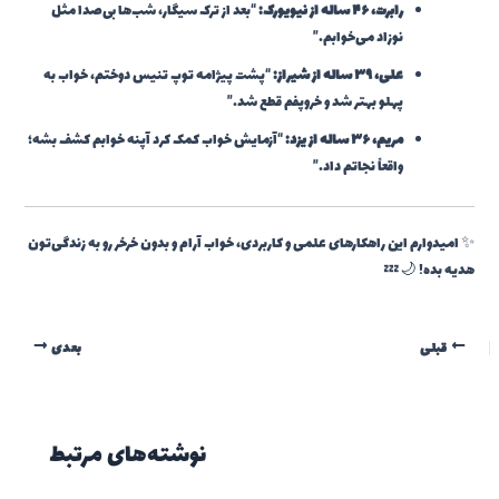
رابرت، ۴۶ ساله از نیویورک:
“بعد از ترک سیگار، شب‌ها بی‌صدا مثل
نوزاد می‌خوابم.”
علی، ۳۹ ساله از شیراز:
“پشت پیژامه توپ تنیس دوختم، خواب به
پهلو بهتر شد و خروپفم قطع شد.”
مریم، ۳۶ ساله از یزد:
“آزمایش خواب کمک کرد آپنه خوابم کشف بشه؛
واقعاً نجاتم داد.”
✨ امیدوارم این راهکارهای علمی و کاربردی، خواب آرام و بدون خرخر رو به زندگی‌تون
هدیه بده! 🌙💤
قبلی
بعدی
نوشته‌های مرتبط