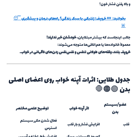
و بالا رفتن فشار خون!
بخوانید:
💤 خروپف؛ ژنتیکی یا سبک زندگی؟ راه‌های درمان و پیشگیری 😴
🚨
جالب اینجاست که بیشتر مبتلایان،
خودشان خبر ندارند!
معمولاً خانواده‌ها یا هم‌اتاقی‌ها متوجه می‌شوند:
خروپف بلند، وقفه‌های طولانی تنفس و نفس‌نفس زدن‌های ناگهانی در خواب.
جدول طلایی: اثرات آپنه خواب روی اعضای اصلی
بدن 🟢🟠🛑
عضو/سیستم
اثر آپنه خواب
توضیح علمی مختصر
بدن
فعال شدن مکرر سیستم
قلب
افزایش فشار و بار قلب
استرس
کمبود اکسیژن، ریسک
افزایش خطر لخته و آسیب