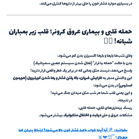
در بسیاری موارد فشار خون را حتی بهتر از داروها کنترل می‌کند.
حمله قلبی و بیماری عروق کرونر؛ قلب زیر بمباران
شبانه! ❤️‍🔥
وقتی شب‌ها بارها و بارها اکسیژن بدن کم می‌شود،
بدن با حالت “حمله یا فرار” (فعال شدن سیستم عصبی سمپاتیک)
پاسخ می‌دهد، درست مثل زمانی که در برابر یک خطر واقعی قرار دارید!
این واکنش منجر به
افزایش ضربان، بالا رفتن فشار و رها شدن کورتیزول (هورمون
استرس)
در بدن می‌شود؛
و این یعنی قلب شما هر شب مثل میدان جنگ می‌تپد!
در نتیجه،
ریسک بیماری‌های قلبی، حمله قلبی،
مشکلات عروق و حتی
دیابت و اختلال متابولیک
بیشتر می‌شود.
بخوانید:
🔎 آیا آپنه خواب باعث فشار خون بالا می‌شود؟ ارتباط پنهان اما
خطرناک! 😴💔🚨