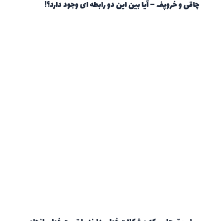
چاقی و خروپف – آیا بین این دو رابطه ای وجود دارد؟!