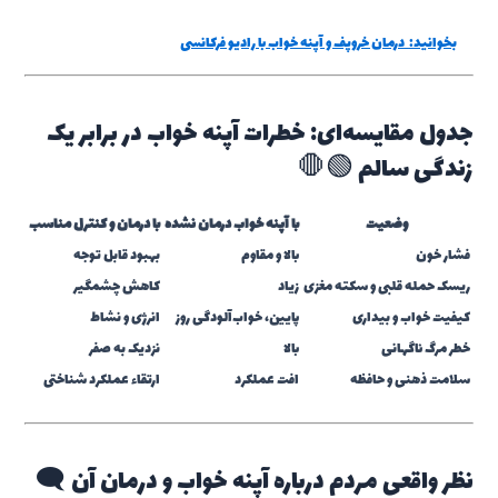
بخوانید:
درمان خروپف و آپنه خواب با رادیو فرکانسی
جدول مقایسه‌ای: خطرات آپنه خواب در برابر یک
زندگی سالم 🟢🛑
وضعیت
با آپنه خواب درمان نشده
با درمان و کنترل مناسب
فشار خون
بالا و مقاوم
بهبود قابل توجه
ریسک حمله قلبی و سکته مغزی
زیاد
کاهش چشمگیر
کیفیت خواب و بیداری
پایین، خواب‌آلودگی روز
انرژی و نشاط
خطر مرگ ناگهانی
بالا
نزدیک به صفر
سلامت ذهنی و حافظه
افت عملکرد
ارتقاء عملکرد شناختی
نظر واقعی مردم درباره آپنه خواب و درمان آن 🗨️