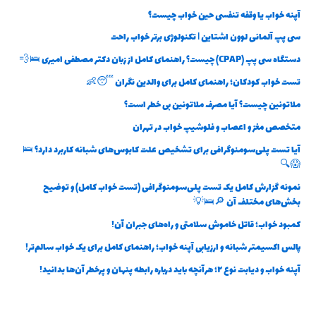
آپنه خواب یا وقفه تنفسی حین خواب چیست؟
سی پپ آلمانی لوون اشتاین | تکنولوژی برتر خواب راحت
دستگاه سی پپ (CPAP) چیست؟ راهنمای کامل از زبان دکتر مصطفی امیری 🛌💨
تست خواب کودکان؛ راهنمای کامل برای والدین نگران 😴👶
ملاتونین چیست؟ آیا مصرف ملاتونین بی خطر است؟
متخصص مغز و اعصاب و فلوشیپ خواب در تهران
آیا تست پلی‌سومنوگرافی برای تشخیص علت کابوس‌های شبانه کاربرد دارد؟ 🛌
😱🔍
نمونه گزارش کامل یک تست پلی‌سومنوگرافی (تست خواب کامل) و توضیح
بخش‌های مختلف آن 🔎🛌💡
کمبود خواب؛ قاتل خاموش سلامتی و راه‌های جبران آن!
پالس اکسیمتر شبانه و ارزیابی آپنه خواب؛ راهنمای کامل برای یک خواب سالم‌تر!
آپنه خواب و دیابت نوع ۲؛ هرآنچه باید درباره رابطه پنهان و پرخطر آن‌ها بدانید!