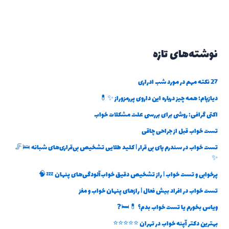
نوشته‌های تازه
27 نکته مهم در مورد شب ادراری
دیازپام؛ همه چیز درباره این داروی پررمزوراز ✨💊
اکتی گرافی: روشی برای بررسی علت مشکلات خواب
تست خواب قبل از جراحی چاقی
تست خواب در سندرم پای بی قرار | کلید طلایی تشخیص بی‌قراری‌های شبانه 🛌🦵
✨
پرخوابی و تست خواب | راز تشخیص دقیق خواب‌آلودگی‌های پنهان 💤🧠
تست خواب در افراد بیش فعال | رازهای پنهان خواب و مغز
ویاس بخورم یا تست خواب بدم؟ 💊🛏️❓
بهترین دکتر آپنه خواب در تهران ⭐⭐⭐⭐⭐