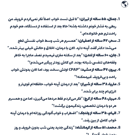
🌎
جمال، ۵۵ ساله از تهران:
“تا قبل تست خواب اصلاً فکر نمی‌کردم خروپف من
ربطی به فشار خونم داشته باشه! حالا بعد از استفاده از دستگاه، هم خودم
راحت‌ترم هم خانواده‌ام.”
سحر، ۴۲ ساله از اصفهان:
“همسرم هر شب وسط خواب نفسش قطع
می‌شد؛ دکتر گفت آپنه داره. الان با درمان، اخلاق و حالش خیلی بهتر شده.”
جان، ۶۰ ساله از لندن:
“بعد از سکته مغزی فهمیدم نصف ماجرا به خاطر
وقفه‌های تنفسی شبانه بوده. ای کاش زودتر پیگیر می‌شدم!”
بهروز، ۴۷ ساله از مشهد:
“CPAP اولش سخت بود، اما الان بدونش خواب
راحت و بی‌خروپف غیرممکنه!”
ماریا، ۳۸ ساله از شیراز:
“بعد از درمان آپنه خواب، حافظه‌ام قوی‌تر و
انرژی‌ام چند برابر شده.”
مهیار، ۴۸ ساله از کرج:
“فکر می‌کردم فقط مردها می‌گیرن، اما من و همسرم
هر دو با درمان تخصصی، زندگیمون برگشت!”
الهام، ۳۵ ساله از ولنجک:
“اضطراب و خواب‌آلودگی روزانه‌ام با درمان آپنه
خواب کامل از بین رفت.”
محمد، ۵۱ ساله از کرمانشاه:
“زندگی جدید یعنی شب بدون خروپف و روز