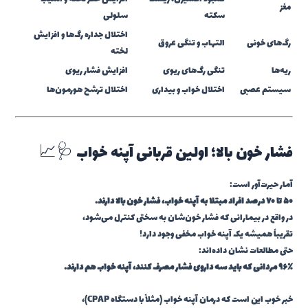
مغز
سکته
سلولی
اختلال جداره رگ‌ها و افزایش
رگ‌های خونی
التهاب و تنگی عروق
لخته
ریه‌ها
تنگی رگ‌های ریوی
افزایش فشار ریوی
سیستم عصبی
اختلال خواب و بیداری
اختلال ترشح هورمون‌ها
فشار خون بالا؛ اولین قربانی آپنه خواب 🩺📈
آمار حیرت‌آور است:
۵۰ تا ۷۰ درصد افراد مبتلا به آپنه خواب، فشار خون بالا دارند.
در واقع در بیمارانی که فشار خون‌شان به سختی کنترل می‌شود،
تقریباً همیشه یک آپنه خواب مخفی وجود دارد!
حتی مطالعات نشان داده‌اند:
۹۶٪ مردانی که باید سه داروی فشار مصرف کنند، آپنه خواب هم دارند.
خبر خوب این است که درمان آپنه خواب (مثلاً با دستگاه CPAP)،