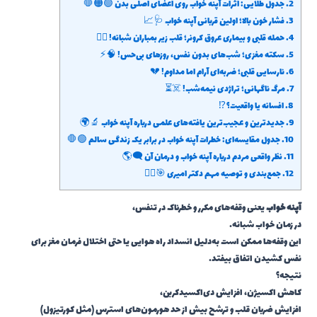
2.
جدول طلایی: اثرات آپنه خواب روی اعضای اصلی بدن 🟢🟠🛑
3.
فشار خون بالا؛ اولین قربانی آپنه خواب 🩺📈
4.
حمله قلبی و بیماری عروق کرونر؛ قلب زیر بمباران شبانه! ❤️‍🔥
5.
سکته مغزی؛ شب‌های بدون نفس، روزهای بی‌حس! 🧠⚡
6.
نارسایی قلبی؛ ضربه‌ای آرام اما مداوم! 💔
7.
مرگ ناگهانی؛ تراژدی نیمه‌شب! ☠️⏳
8.
افسانه یا واقعیت؟ ⁉️
9.
جدیدترین و عجیب‌ترین یافته‌های علمی درباره آپنه خواب 🔬🌍
10.
جدول مقایسه‌ای: خطرات آپنه خواب در برابر یک زندگی سالم 🟢🛑
11.
نظر واقعی مردم درباره آپنه خواب و درمان آن 🗨️🌎
12.
جمع‌بندی و توصیه مهم دکتر امیری 🎯👨‍⚕️
آپنه خواب
یعنی وقفه‌های مکرر و خطرناک در تنفس،
در زمان خواب شبانه.
این وقفه‌ها ممکن است به‌دلیل انسداد راه هوایی یا حتی اختلال فرمان مغز برای
نفس کشیدن اتفاق بیفتد.
نتیجه؟
کاهش اکسیژن، افزایش دی‌اکسیدکربن،
افزایش ضربان قلب و ترشح بیش از حد هورمون‌های استرس (مثل کورتیزول)