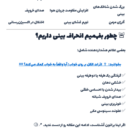
بزرگ شدن شاخک‌های
افزایش مقاومت جریان هوا
صدای خروپف
بینی
آلرژی مزمن
تورم غشای بینی
اختلال در اکسیژن‌رسانی
🚨
چطور بفهمیم انحراف بینی داریم؟
بعضی علائم هشداردهنده شامل:
بخوانید:
🍷 اثرات الکل بر روی خواب؛ آیا واقعاً به خواب کمک می‌کند؟ 💤
✅ گرفتگی یک‌طرفه یا دوطرفه بینی
✅ خشکی دهان
✅ بیدار شدن با احساس خفگی
✅ صدای خروپف شبانه
✅ خونریزی بینی
✅ عفونت سینوسی مکرر
اگر اینا براتون آشناست، ادامه این مقاله رو از دست ندید… 📍🧐