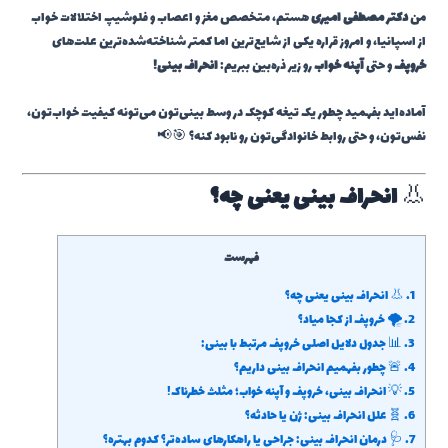
من
دکتر مصطفی امیری
هستم، متخصص مغز و اعصاب و فلوشیپ اختلالات خواب
از اسپانیا، و امروز قراره یکی از شایع‌ترین اما کمتر شناخته‌شده‌ترین علت‌های
خروپف
و حتی
آپنه خواب
رو زیر ذره‌بین ببریم:
انحراف بینی!
آماده‌اید بفهمید چطور یک تیغه کوچک در وسط بینی‌تون می‌تونه کیفیت خواب‌تون،
نفس‌تون، و حتی روابط خانوادگی‌تون رو نابود کنه؟ 🎯📢
👃
انحراف بینی یعنی چه؟
فهرست
1.
👃 انحراف بینی یعنی چه؟
2.
🌪️ خروپف از کجا میاد؟
3.
📊 جدول دلایل اصلی خروپف مرتبط با بینی:
4.
🚨 چطور بفهمیم انحراف بینی داریم؟
5.
💡 انحراف بینی، خروپف و آپنه خواب؛ مثلث خطرناک!
6.
🧬 علل انحراف بینی: ژن یا حادثه؟
7.
🩺 درمان انحراف بینی: جراحی یا راهکارهای ساده‌تر؟ کدوم بهتره؟