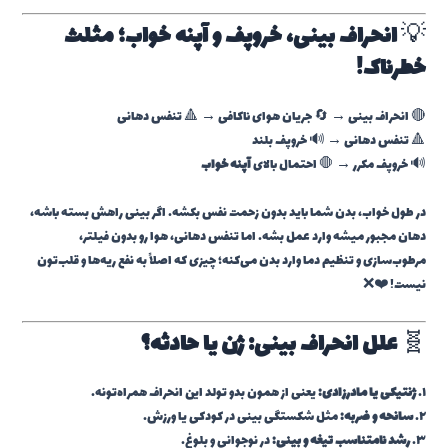
💡
انحراف بینی، خروپف و آپنه خواب؛ مثلث
خطرناک!
🔴 انحراف بینی → 🔄 جریان هوای ناکافی → 🔺 تنفس دهانی
🔺 تنفس دهانی → 🔊 خروپف بلند
🔊 خروپف مکرر → 🛑 احتمال بالای
آپنه خواب
در طول خواب، بدن شما باید بدون زحمت نفس بکشه. اگر بینی راهش بسته باشه،
دهان مجبور میشه وارد عمل بشه. اما تنفس دهانی، هوا رو بدون فیلتر،
مرطوب‌سازی و تنظیم دما وارد بدن می‌کنه؛ چیزی که اصلاً به نفع ریه‌ها و قلب‌تون
نیست! ❤️❌
🧬
علل انحراف بینی: ژن یا حادثه؟
۱.
ژنتیکی یا مادرزادی:
یعنی از همون بدو تولد این انحراف همراه‌تونه.
۲.
سانحه و ضربه:
مثل شکستگی بینی در کودکی یا ورزش.
۳.
رشد نامتناسب تیغه و بینی:
در نوجوانی و بلوغ.