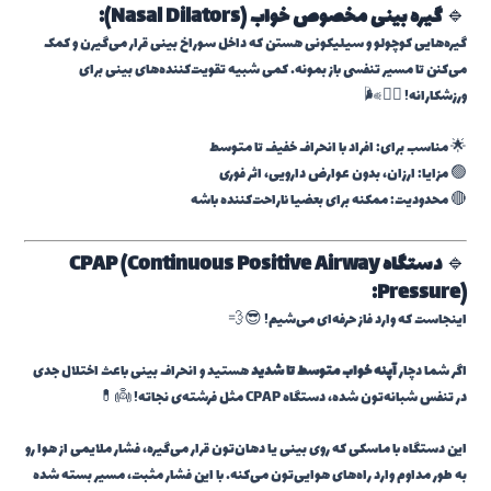
🔹
گیره بینی مخصوص خواب (Nasal Dilators):
گیره‌هایی کوچولو و سیلیکونی هستن که داخل سوراخ بینی قرار می‌گیرن و کمک
می‌کنن تا مسیر تنفسی باز بمونه. کمی شبیه تقویت‌کننده‌های بینی برای
ورزشکارانه! 🏃‍♂️🌬️
🌟 مناسب برای: افراد با انحراف خفیف تا متوسط
🟢 مزایا: ارزان، بدون عوارض دارویی، اثر فوری
🔴 محدودیت: ممکنه برای بعضیا ناراحت‌کننده باشه
🔹
دستگاه CPAP (Continuous Positive Airway
Pressure):
اینجاست که وارد فاز حرفه‌ای می‌شیم! 😎💨
اگر شما دچار
آپنه خواب متوسط تا شدید
هستید و انحراف بینی باعث اختلال جدی
در تنفس شبانه‌تون شده، دستگاه CPAP مثل فرشته‌ی نجاته! 👼💊
این دستگاه با ماسکی که روی بینی یا دهان‌تون قرار می‌گیره، فشار ملایمی از هوا رو
به طور مداوم وارد راه‌های هوایی‌تون می‌کنه. با این فشار مثبت، مسیر بسته شده