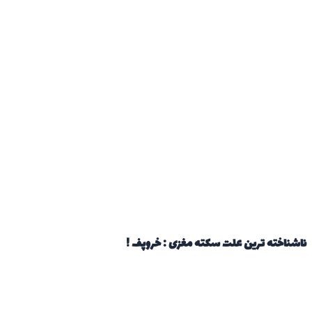
ناشناخته ترین علت سکته مغزی : خروپف !