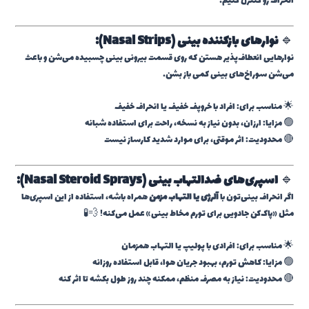
انحراف رو کنترل کنیم.
🔹
نوارهای بازکننده بینی (Nasal Strips):
نوارهایی انعطاف‌پذیر هستن که روی قسمت بیرونی بینی چسبیده می‌شن و باعث
می‌شن سوراخ‌های بینی کمی باز بشن.
🌟 مناسب برای: افراد با خروپف خفیف یا انحراف خفیف
🟢 مزایا: ارزان، بدون نیاز به نسخه، راحت برای استفاده شبانه
🔴 محدودیت: اثر موقتی، برای موارد شدید کارساز نیست
🔹
اسپری‌های ضدالتهاب بینی (Nasal Steroid Sprays):
اگر انحراف بینی‌تون با
آلرژی یا التهاب مزمن
همراه باشه، استفاده از این اسپری‌ها
مثل «پاک‌کن جادویی برای تورم مخاط بینی» عمل می‌کنه! 💨🧪
🌟 مناسب برای: افرادی با پولیپ یا التهاب همزمان
🟢 مزایا: کاهش تورم، بهبود جریان هوا، قابل استفاده روزانه
🔴 محدودیت: نیاز به مصرف منظم، ممکنه چند روز طول بکشه تا اثر کنه