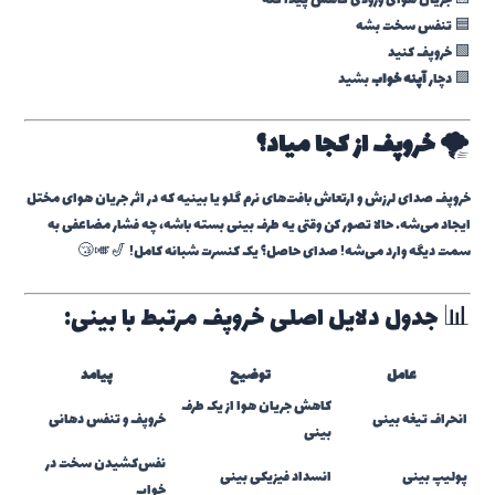
🟨 جریان هوای ورودی کاهش پیدا کنه
🟦 تنفس سخت بشه
🟩 خروپف کنید
🟪 دچار
آپنه خواب
بشید
🌪️
خروپف از کجا میاد؟
خروپف صدای لرزش و ارتعاش بافت‌های نرم گلو یا بینیه که در اثر جریان هوای مختل
ایجاد می‌شه. حالا تصور کن وقتی یه طرف بینی بسته باشه، چه فشار مضاعفی به
سمت دیگه وارد می‌شه! صدای حاصل؟ یک کنسرت شبانه کامل! 🎷🎺😴
📊 جدول دلایل اصلی خروپف مرتبط با بینی:
عامل
توضیح
پیامد
کاهش جریان هوا از یک طرف
انحراف تیغه بینی
خروپف و تنفس دهانی
بینی
نفس‌کشیدن سخت در
پولیپ بینی
انسداد فیزیکی بینی
خواب