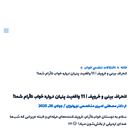
رش
ه
حتوا
خانه
اختلالات تنفسی خواب
انحراف بینی و خروپف | 11 واقعیت پنهان درباره خواب ناآرام شما!
انحراف بینی و خروپف | 11 واقعیت پنهان درباره خواب ناآرام شما!
از
دکتر مصطفی امیری متخصص نورولوژی
/
جولای 26, 2025
سلام به دوستان خواب‌ناآرام، خروپف‌کننده‌های حرفه‌ای و البته عزیزانی که شب‌ها
صدای اره‌برقی از بالش‌شون میاد! 😅💤