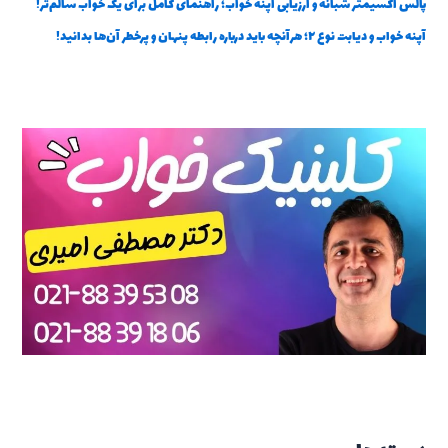
پالس اکسیمتر شبانه و ارزیابی آپنه خواب؛ راهنمای کامل برای یک خواب سالم‌تر!
آپنه خواب و دیابت نوع ۲؛ هرآنچه باید درباره رابطه پنهان و پرخطر آن‌ها بدانید!