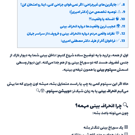
8.
✅ جایگزین‌های غیرجراحی: اگر نمی‌خوای جراحی کنی، اینا رو امتحان کن!
9.
⚠️ توصیه تخصصی من (دکتر امیری):
10.
🧠 افسانه یا واقعیت؟!
11.
🌍 عجیب‌ترین واقعیت‌ها درباره انحراف بینی
12.
💬 نظرات واقعی مردم درباره «انحراف بینی و خروپف» از سراسر جهان
13.
✅ فراخوان آخر از طرف دکتر مصطفی امیری:
اول از همه، بزارید با یه توضیح ساده شروع کنیم: داخل بینی شما یه دیوار نازک از
جنس غضروف هست که دو سوراخ بینی رو از هم جدا می‌کنه. این دیوار وسطی
اسمش
سپتوم بینی
یا همون تیغه‌ی بینیه.
حالا اگر این سپتوم کمی به چپ یا راست متمایل بشه، میشه اون چیزی که ما بهش
می‌گیم
انحراف بینی
یا به زبان شیک‌تر:
دوییشن سپتوم
. 🤓🔍
🔍 چرا انحراف بینی مهمه؟
چون می‌تونه باعث بشه:
🟥 یک سوراخ بینی تنگ‌تر بشه