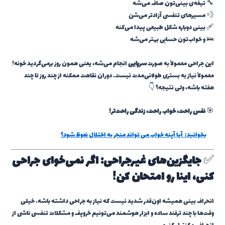
🔧 تیغه‌ی بینی‌تون صاف می‌شه
💨 مسیرهای تنفسی آزادتر می‌شن
🩹 بینی دوباره شکل طبیعی پیدا می‌کنه
🛌 و خواب‌تون حسابی بهتر می‌شه
این جراحی معمولاً به صورت
سرپایی
انجام می‌شه، یعنی همون روز برمی‌گردید خونه!
معمولاً نیاز به بستری طولانی‌مدت نیست. دوران نقاهت ممکنه از چند روز تا چند
هفته باشه، ولی نتیجه؟ 👇
🎯
نفس راحت، خواب راحت، زندگی راحت‌تر!
بخوانید:
آیا آپنه خواب می تواند منجر به اختلال نعوظ شود؟
✅
جایگزین‌های غیرجراحی: اگر نمی‌خوای جراحی
کنی، اینا رو امتحان کن!
انحراف بینی همیشه اون‌قدر شدید نیست که نیاز به جراحی داشته باشه. خیلی
وقت‌ها با چند ترفند ساده و ابزار هوشمند می‌تونیم خروپف و مشکلات تنفسی ناشی از