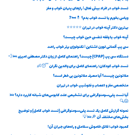
تست خواب در افراد بیش فعال | رازهای پنهان خواب و مغز
ویاس بخورم یا تست خواب بدم؟ 💊🛏️❓
بهترین دکتر آپنه خواب در تهران ⭐⭐⭐⭐⭐
آپنه خواب یا وقفه تنفسی حین خواب چیست؟
سی پپ آلمانی لوون اشتاین | تکنولوژی برتر خواب راحت
دستگاه سی پپ (CPAP) چیست؟ راهنمای کامل از زبان دکتر مصطفی امیری 🛌💨
تست خواب کودکان؛ راهنمای کامل برای والدین نگران 😴👶
ملاتونین چیست؟ آیا مصرف ملاتونین بی خطر است؟
متخصص مغز و اعصاب و فلوشیپ خواب در تهران
آیا تست پلی‌سومنوگرافی برای تشخیص علت کابوس‌های شبانه کاربرد دارد؟ 🛌
😱🔍
نمونه گزارش کامل یک تست پلی‌سومنوگرافی (تست خواب کامل) و توضیح
بخش‌های مختلف آن 🔎🛌💡
کمبود خواب؛ قاتل خاموش سلامتی و راه‌های جبران آن!