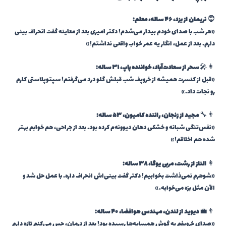
🧔
نریمان از یزد، ۴۶ ساله، معلم:
«هر شب با صدای خودم بیدار می‌شدم! دکتر امیری بعد از معاینه گفت انحراف بینی
دارم. بعد از عمل، انگار یه عمر خواب واقعی نداشتم!»
👩‍🎤
سحر از سعادت‌آباد، خواننده پاپ، ۳۱ ساله:
«قبل از کنسرت همیشه از خروپف شب قبلش گلو درد می‌گرفتم! سپتوپلاستی کارم
رو نجات داد.»
👨‍🔧
مجید از زنجان، راننده کامیون، ۵۳ ساله:
«نفس‌تنگی شبانه و خشکی دهان دیوونه‌م کرده بود. بعد از جراحی، هم خوابم بهتر
شده هم اخلاقم!»
👩
الناز از رشت، مربی یوگا، ۳۸ ساله:
«شوهرم نمی‌ذاشت بخوابیم! دکتر گفت بینی‌اش انحراف داره. با عمل حل شد و
الآن مثل برّه می‌خوابه.»
👨‍💼
دیوید از لندن، مهندس هوافضا، ۴۰ ساله:
«صدای خروپفم به گوش همسایه‌ها رسیده بود! بعد از درمان، حس می‌کنم تازه دارم