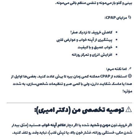
بینی و گلو باز می‌مونه و تنفس منظم باقی می‌مونه.
🌀 مزایای CPAP:
کاهش خروپف تا نزدیک صفر!
پیشگیری از آپنه خواب و عوارض قلبی
خواب عمیق و با کیفیت
افزایش انرژی و تمرکز روزانه
📌 اما نکته مهم:
🔴 استفاده از CPAP ممکنه کمی زمان ببره تا بهش عادت کنید. بعضی‌ها اوایل از
صدا یا ماسک شکایت دارن، ولی با کمی صبر و تنظیمات شخصی‌سازی، به شدت
مؤثره!
⚠️
توصیه تخصصی من (دکتر امیری):
اگر خروپف‌تون
مزمن و شدید
شده یا اگر دچار
علائم آپنه خواب
هستید (مثل بیدار
شدن مکرر، خستگی روزانه، فشار خون بالا، یا تپش قلب)، نباید وقت رو تلف کنید.