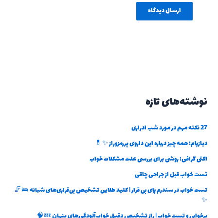
نوشته‌های تازه
27 نکته مهم در مورد شب ادراری
دیازپام؛ همه چیز درباره این داروی پررمزوراز ✨💊
اکتی گرافی: روشی برای بررسی علت مشکلات خواب
تست خواب قبل از جراحی چاقی
تست خواب در سندرم پای بی قرار | کلید طلایی تشخیص بی‌قراری‌های شبانه 🛌🦵
✨
پرخوابی و تست خواب | راز تشخیص دقیق خواب‌آلودگی‌های پنهان 💤🧠