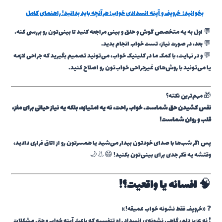
بخوانید:
خروپف و آپنه انسدادی خواب: هرآنچه باید بدانید! راهنمای کامل
💬 اول به یه متخصص گوش و حلق و بینی مراجعه کنید تا بینی‌تون رو بررسی کنه.
💬 بعد، در صورت نیاز، تست خواب انجام بدید.
💬 و در نهایت، با کمک ما در کلینیک خواب، می‌تونید تصمیم بگیرید که جراحی لازمه
یا می‌تونید با روش‌های غیرجراحی خواب‌تون رو اصلاح کنید.
🎁 مهم‌ترین نکته؟
نفس کشیدن حق شماست. خواب راحت، نه یه امتیازه، بلکه یه نیاز حیاتی برای مغز،
قلب و روان شماست!
پس اگر شب‌ها با صدای خودتون بیدار می‌شید یا همسرتون رو از اتاق فراری دادید،
وقتشه یه فکر جدی برای بینی‌تون بکنید! 😄👃🌙
🧠
افسانه یا واقعیت؟!
❓ «خروپف فقط نشونه خواب عمیقه!»
❗ نه عزیز دلم، گاهی نشونه‌ی انسداد راه تنفسیه که باعث آپنه خواب و حتی مشکلات