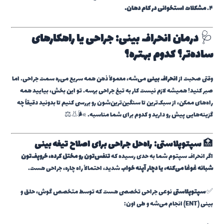
۴.
مشکلات استخوانی در کام دهان.
🩺
درمان انحراف بینی: جراحی یا راهکارهای
ساده‌تر؟ کدوم بهتره؟
وقتی صحبت از
انحراف بینی
می‌شه، معمولاً ذهن همه سریع می‌ره سمت جراحی. اما
صبر کنید! همیشه لازم نیست کار به تیغ جراحی برسه. تو این بخش، بیایید همه
راه‌های ممکن، از سبک‌ترین تا سنگین‌ترین‌شون رو بررسی کنیم تا بدونید دقیقاً چه
گزینه‌هایی پیش رو دارید و کدوم برای شما مناسبه. 🌬️👃⚖️
🏥
سپتوپلاستی: راه‌حل جراحی برای اصلاح تیغه بینی
اگر انحراف سپتوم شما به حدی رسیده که
تنفس‌تون رو مختل کرده، خروپف‌تون
شبانه غوغا می‌کنه، یا دچار آپنه خواب
شدید، احتمالاً راه چاره، جراحی هست.
✅
سپتوپلاستی
نوعی جراحی تخصصی هست که توسط متخصص گوش، حلق و
بینی (ENT) انجام می‌شه و طی اون: