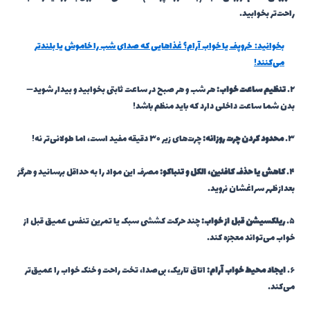
راحت‌تر بخوابید.
بخوانید:
خروپف یا خواب آرام؟ غذاهایی که صدای شب را خاموش یا بلندتر
می‌کنند!
۲.
تنظیم ساعت خواب:
هر شب و هر صبح در ساعت ثابتی بخوابید و بیدار شوید—
بدن شما ساعت داخلی دارد که باید منظم باشد!
۳.
محدود کردن چرت روزانه:
چرت‌های زیر ۳۰ دقیقه مفید است، اما طولانی‌تر نه!
۴.
کاهش یا حذف کافئین، الکل و تنباکو:
مصرف این مواد را به حداقل برسانید و هرگز
بعدازظهر سراغشان نروید.
۵.
ریلکسیشن قبل از خواب:
چند حرکت کششی سبک یا تمرین تنفس عمیق قبل از
خواب می‌تواند معجزه کند.
۶.
ایجاد محیط خواب آرام:
اتاق تاریک، بی‌صدا، تخت راحت و خنک خواب را عمیق‌تر
می‌کند.