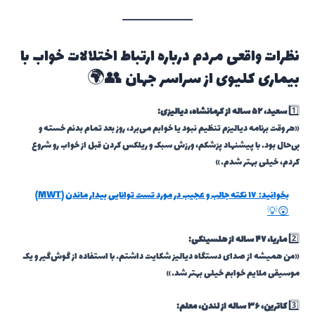
نظرات واقعی مردم درباره ارتباط اختلالات خواب با
بیماری کلیوی از سراسر جهان 👥🌍
1️⃣
سعید، ۵۲ ساله از کرمانشاه، دیالیزی:
«هر وقت برنامه دیالیزم تنظیم نبود یا خوابم می‌برد، روز بعد تمام بدنم خسته و
بی‌حال بود. با پیشنهاد پزشکم، ورزش سبک و ریلکس کردن قبل از خواب رو شروع
کردم، خیلی بهتر شدم.»
بخوانید:
۱۷ نکته جالب و عجیب در مورد تست توانایی بیدار ماندن (MWT)
😲💡
2️⃣
ماریا، ۴۷ ساله از هلسینکی:
«من همیشه از صدای دستگاه دیالیز شکایت داشتم. با استفاده از گوش‌گیر و یک
موسیقی ملایم خوابم خیلی بهتر شد.»
3️⃣
کاترین، ۳۶ ساله از لندن، معلم: