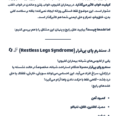
کیفیت خواب تاثیر می‌گذارد
. در بیماران کلیوی، خواب رفتن و ماندن در خواب اغلب
دشوار است. این موضوع فقط خستگی روزانه ایجاد نمی‌کند؛ بلکه بر سلامت کلی
بدن، خلق‌وخو، تمرکز و حتی ایمنی شما هم تاثیرگذار است.
اما علت‌ها چیست؟
بیایید علل رایج و پنهان این مشکل را با هم بررسی کنیم:
۱. سندرم پای بی‌قرار (Restless Legs Syndrome) 🦵🔄
یکی از کابوس‌های شبانه بیماران کلیوی!
سندرم پای بی‌قرار
معمولاً هنگام استراحت شبانه، مخصوصاً در حالت نشسته یا
درازکش، سراغ افراد می‌آید. این احساس می‌تواند سوزش، خارش، قلقلک یا حتی
درد باشد—گاهی فقط با حرکت دادن پاها آرام می‌گیرد!
علت‌های رایج:
کمبود آهن
مصرف
کافئین، الکل، تنباکو