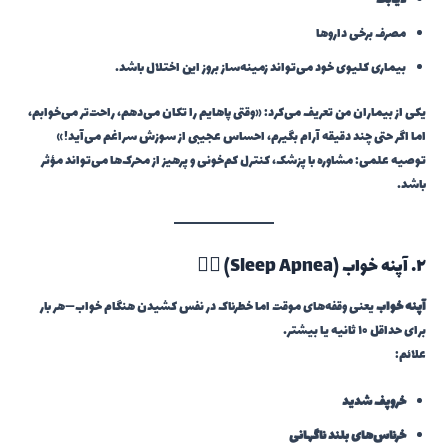
دیابت
مصرف برخی داروها
بیماری کلیوی خود می‌تواند زمینه‌ساز بروز این اختلال باشد.
یکی از بیماران من تعریف می‌کرد: «وقتی پاهایم را تکان می‌دهم، راحت‌تر می‌خوابم،
اما اگر حتی چند دقیقه آرام بگیرم، احساس عجیبی از سوزش سراغم می‌آید!»
توصیه علمی: مشاوره با پزشک، کنترل کم‌خونی و پرهیز از محرک‌ها می‌تواند مؤثر
باشد.
۲. آپنه خواب (Sleep Apnea) 😮‍💨
آپنه خواب
یعنی وقفه‌های موقت اما خطرناک در نفس کشیدن هنگام خواب—هر بار
برای حداقل ۱۰ ثانیه یا بیشتر.
علائم:
خروپف شدید
خرناس‌های بلند ناگهانی