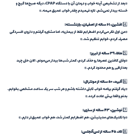
«بعد از تشخیص آپنه خواب و درمان آن با دستگاه CPAP، دیگه صبح‌ها گیج و
خسته بیدار نمی‌شم. تازه فهمیدم چقدر خواب عمیق مهمه.»
4️⃣
افشین، ۶۱ ساله از اصفهان، بازنشسته:
«من اول فکر می‌کردم اضطرابم فقط از بیماریه، اما مشاوره گرفتم و داروی افسردگی
مصرف کردم، خوابم تنظیم شد.»
5️⃣
هانا، ۳۹ ساله از تبریز:
«وقتی کافئین عصرها رو حذف کردم، کمتر شب‌ها بیدار می‌مونم. الان حتی چرت
بعدازظهر رو هم محدود کردم.»
6️⃣
آلبرت، ۵۰ ساله از مونترال:
«یاد گرفتم برنامه خواب ثابتی داشته باشم و هر شب سر یک ساعت مشخص بخوابم.
بدنم واقعا بهش عادت کرده.»
7️⃣
نوشین، ۴۳ ساله از ساری:
«با تکنیک‌های مدیتیشن، هم اضطرابم کمتر شد، هم خواب عمیق‌تر دارم.»
8️⃣
تاد، ۴۵ ساله از لس‌آنجلس: