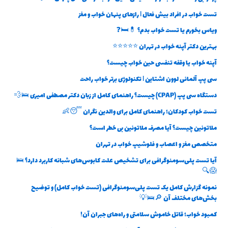
تست خواب در افراد بیش فعال | رازهای پنهان خواب و مغز
ویاس بخورم یا تست خواب بدم؟ 💊🛏️❓
بهترین دکتر آپنه خواب در تهران ⭐⭐⭐⭐⭐
آپنه خواب یا وقفه تنفسی حین خواب چیست؟
سی پپ آلمانی لوون اشتاین | تکنولوژی برتر خواب راحت
دستگاه سی پپ (CPAP) چیست؟ راهنمای کامل از زبان دکتر مصطفی امیری 🛌💨
تست خواب کودکان؛ راهنمای کامل برای والدین نگران 😴👶
ملاتونین چیست؟ آیا مصرف ملاتونین بی خطر است؟
متخصص مغز و اعصاب و فلوشیپ خواب در تهران
آیا تست پلی‌سومنوگرافی برای تشخیص علت کابوس‌های شبانه کاربرد دارد؟ 🛌
😱🔍
نمونه گزارش کامل یک تست پلی‌سومنوگرافی (تست خواب کامل) و توضیح
بخش‌های مختلف آن 🔎🛌💡
کمبود خواب؛ قاتل خاموش سلامتی و راه‌های جبران آن!