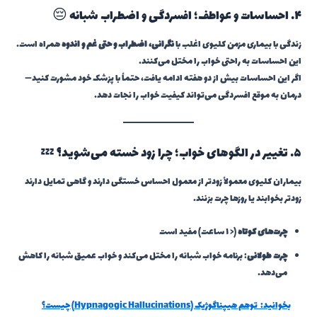
۴. احساسات و عواطف؛ افسردگی و اضطراب شبانه 😔
زندگی با بیماری مزمن کلیوی اغلب با
نگرانی، اضطراب و حتی غم و اندوه
همراه است.
این احساسات به راحتی خواب را مختل می‌کنند.
اگر این احساسات بیش از دو هفته ادامه یافت، حتماً با پزشک خود مشورت کنید—
درمان به موقع افسردگی می‌تواند کیفیت خواب را نجات دهد.
۵. تغییر در الگوهای خواب؛ چرا زود خسته می‌شوید؟ 💤
بیماران کلیوی معمولاً زودتر از معمول احساس خستگی دارند و گاهی تمایل دارند
زودتر بخوابند یا روزها چرت بزنند.
چرت‌های کوتاه
(< ۱ ساعت) مفید است
چرت طولانی
: برنامه خواب شبانه را مختل می‌کند و خواب عمیق شبانه را کاهش
می‌دهد.
بخوانید:
توهم هیپناگوژیک (Hypnagogic Hallucinations) چیست؟