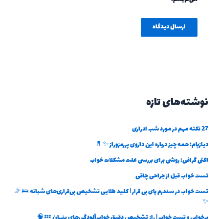
نوشته‌های تازه
27 نکته مهم در مورد شب ادراری
دیازپام؛ همه چیز درباره این داروی پررمزوراز ✨💊
اکتی گرافی: روشی برای بررسی علت مشکلات خواب
تست خواب قبل از جراحی چاقی
تست خواب در سندرم پای بی قرار | کلید طلایی تشخیص بی‌قراری‌های شبانه 🛌🦵
✨
پرخوابی و تست خواب | راز تشخیص دقیق خواب‌آلودگی‌های پنهان 💤🧠