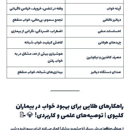
آپنه خواب
وقفه در تنفس، خروپف، خرناس ناگهانی
دیالیز ناکافی
تجمع سموم، بی‌حالی، خواب منقطع
احساسات منفی
اضطراب، افسردگی، نگرانی از بیماری
چرت‌های طولانی
کاهش کیفیت خواب شبانه
هوشیاری بیش از حد، مشکل در به
مصرف کافئین و نیکوتین
خواب رفتن
صدای دستگاه دیالیز
بیداری‌های شبانه، خواب منقطع
راهکارهای طلایی برای بهبود خواب در بیماران
کلیوی | توصیه‌های علمی و کاربردی! 💎📝
۱.
ورزش منظم:
ورزش سبک (با مشورت پزشک) کمک می‌کند انرژی بسوزانید و شب