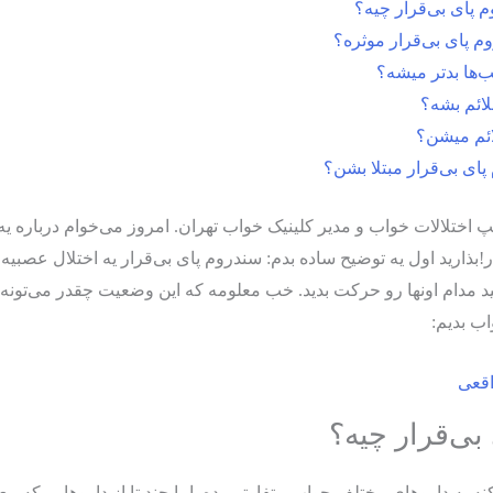
 پای بی‌قرار چیه؟
 پای بی‌قرار موثره؟
‌ها بدتر میشه؟
لائم بشه؟
ائم میشن؟
پای بی‌قرار مبتلا بشن؟
تلالات خواب و مدیر کلینیک خواب تهران. امروز می‌خوام درباره یه 
ر!بذارید اول یه توضیح ساده بدم: سندروم پای بی‌قرار یه اختلال عصب
ید مدام اونها رو حرکت بدید. خب معلومه که این وضعیت چقدر می‌تونه آ
اب بدیم:
بی‌قرار چیه؟
ه داروهای مختلف جواب متفاوتی بده. اما چند تا از داروهایی که معمولا