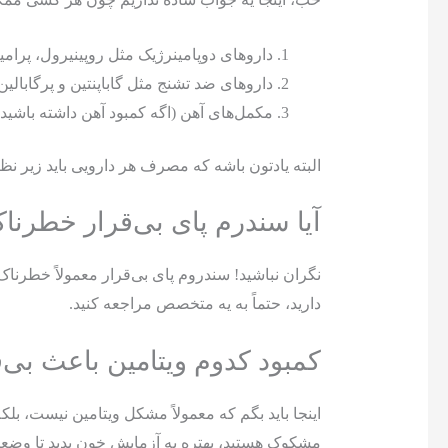
داروهای دوپامینرژیک مثل روپینیرول، پرام
داروهای ضد تشنج مثل گاباپنتین و پرگابالین
مکمل‌های آهن (اگه کمبود آهن داشته باشید)
البته یادتون باشه که مصرف هر دارویی باید زیر ن
آیا سندرم پای بی‌قرار خطرناک
نگران نباشید! سندروم پای بی‌قرار معمولاً خطرنا
دارید، حتماً به یه متخصص مراجعه کنید.
کمبود کدوم ویتامین باعث بی‌
مشکوک هستید، بهتره یه آزمایش خون بدید تا وضعیت آهن و ویتامی