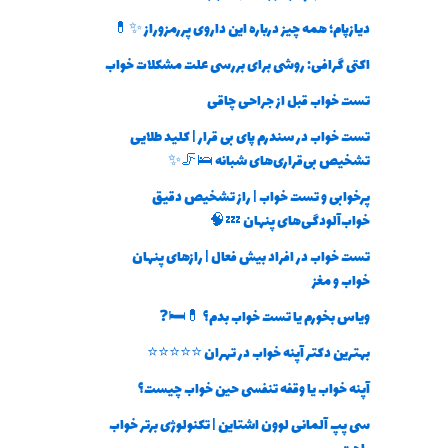
دیازپام؛ همه چیز درباره این داروی پررمزوراز ✨💊
اکتی گرافی: روشی برای بررسی علت مشکلات خواب
تست خواب قبل از جراحی چاقی
تست خواب در سندرم پای بی قرار | کلید طلایی
تشخیص بی‌قراری‌های شبانه 🛌🦵✨
پرخوابی و تست خواب | راز تشخیص دقیق
خواب‌آلودگی‌های پنهان 💤🧠
تست خواب در افراد بیش فعال | رازهای پنهان
خواب و مغز
ویاس بخورم یا تست خواب بدم؟ 💊🛏️❓
بهترین دکتر آپنه خواب در تهران ⭐⭐⭐⭐⭐
آپنه خواب یا وقفه تنفسی حین خواب چیست؟
سی پپ آلمانی لوون اشتاین | تکنولوژی برتر خواب