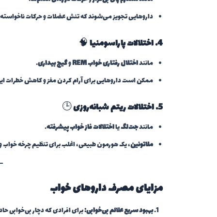
داروهایی تجویز می‌شوند که تنش عضلات و حرکات ناخواسته 
4. اختلالات پاراسومنیا
🧠
مانند
اختلال رفتاری خواب REM
و
گیج بیداری
.
ممکن است داروهایی برای آرام کردن مغز و کاهش خطرات این 
5. اختلالات ریتم شبانه‌روزی
🕒
مانند
جت‌لگ
یا
اختلالات فاز خواب پیشرفته
.
ملاتونین
، یک هورمون طبیعی، اغلب برای تنظیم چرخه خواب و
مزایای مصرف داروهای خواب
بهبود سریع علائم بی‌خوابی:
برای افرادی که دچار بی‌خوابی ح