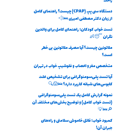
راحت
دستگاه سی پپ (CPAP) چیست؟ راهنمای کامل
از زبان دکتر مصطفی امیری 🛌💨
تست خواب کودکان؛ راهنمای کامل برای والدین
نگران 😴👶
ملاتونین چیست؟ آیا مصرف ملاتونین بی خطر
است؟
متخصص مغز و اعصاب و فلوشیپ خواب در تهران
آیا تست پلی‌سومنوگرافی برای تشخیص علت
کابوس‌های شبانه کاربرد دارد؟ 🛌😱🔍
نمونه گزارش کامل یک تست پلی‌سومنوگرافی
(تست خواب کامل) و توضیح بخش‌های مختلف آن
🔎🛌💡
کمبود خواب؛ قاتل خاموش سلامتی و راه‌های
جبران آن!