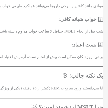
موادی مانند کافئین یا برخی داروها می‌توانند عملکرد طبیعی خواب 
3️⃣
خواب شبانه کافی:
شب قبل از انجام MSLT، حداقل
۶ ساعت خواب مداوم
داشته باشید
4️⃣
تست اعتیاد:
برخی از پزشکان ممکن است پیش از انجام تست، آزمایش اعتیاد انجام د
یک نکته جالب!
🎯
آیا می‌دانستید ورود سریع به REM (کمتر از ۱۵ دقیقه) یکی از ویژگی‌های منحصربه‌فرد نارکولپسی است؟ این مشخصه باعث شده که MSLT به عنوان یک ابزار طلایی در تشخیص این اختلال شناخته شود.
چرا MSLT ارزشمند است؟
💡