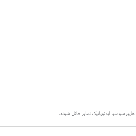
یپرسومنیا ایدئوپاتیک تمایز قائل شوند.