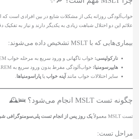
چرا MSLT مهم است؟ 🔎✨
خواب‌آلودگی روزانه یکی از مشکلات شایع در بین افرادی است که از
علائم این دو اختلال شباهت زیادی به یکدیگر دارند و نیاز به تفکیک دق
بیماری‌هایی که با MSLT تشخیص داده می‌شوند:
نارکولپسی:
خواب ناگهانی و ورود سریع به مرحله خواب REM.
هایپرسومنیا:
خواب‌آلودگی مفرط بدون ورود سریع به REM.
سایر اختلالات خواب مانند
آپنه خواب
یا
پاراسومنیاها
.
چگونه تست MSLT انجام می‌شود؟ 🛌🕰️
تست MSLT معمولاً
یک روز پس از انجام تست پلی‌سومنوگرافی شبانه (
مراحل تست: