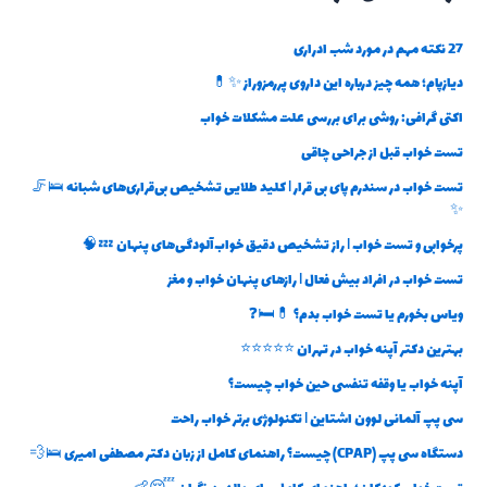
27 نکته مهم در مورد شب ادراری
دیازپام؛ همه چیز درباره این داروی پررمزوراز ✨💊
اکتی گرافی: روشی برای بررسی علت مشکلات خواب
تست خواب قبل از جراحی چاقی
تست خواب در سندرم پای بی قرار | کلید طلایی تشخیص بی‌قراری‌های شبانه 🛌🦵
✨
پرخوابی و تست خواب | راز تشخیص دقیق خواب‌آلودگی‌های پنهان 💤🧠
تست خواب در افراد بیش فعال | رازهای پنهان خواب و مغز
ویاس بخورم یا تست خواب بدم؟ 💊🛏️❓
بهترین دکتر آپنه خواب در تهران ⭐⭐⭐⭐⭐
آپنه خواب یا وقفه تنفسی حین خواب چیست؟
سی پپ آلمانی لوون اشتاین | تکنولوژی برتر خواب راحت
دستگاه سی پپ (CPAP) چیست؟ راهنمای کامل از زبان دکتر مصطفی امیری 🛌💨