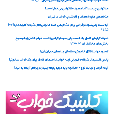
تست خواب کودکان؛ راهنمای کامل برای والدین نگران 😴👶
ملاتونین چیست؟ آیا مصرف ملاتونین بی خطر است؟
متخصص مغز و اعصاب و فلوشیپ خواب در تهران
آیا تست پلی‌سومنوگرافی برای تشخیص علت کابوس‌های شبانه کاربرد دارد؟ 🛌
😱🔍
نمونه گزارش کامل یک تست پلی‌سومنوگرافی (تست خواب کامل) و توضیح
بخش‌های مختلف آن 🔎🛌💡
کمبود خواب؛ قاتل خاموش سلامتی و راه‌های جبران آن!
پالس اکسیمتر شبانه و ارزیابی آپنه خواب؛ راهنمای کامل برای یک خواب سالم‌تر!
آپنه خواب و دیابت نوع ۲؛ هرآنچه باید درباره رابطه پنهان و پرخطر آن‌ها بدانید!