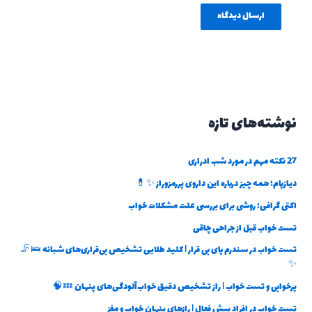
نوشته‌های تازه
27 نکته مهم در مورد شب ادراری
دیازپام؛ همه چیز درباره این داروی پررمزوراز ✨💊
اکتی گرافی: روشی برای بررسی علت مشکلات خواب
تست خواب قبل از جراحی چاقی
تست خواب در سندرم پای بی قرار | کلید طلایی تشخیص بی‌قراری‌های شبانه 🛌🦵
✨
پرخوابی و تست خواب | راز تشخیص دقیق خواب‌آلودگی‌های پنهان 💤🧠
تست خواب در افراد بیش فعال | رازهای پنهان خواب و مغز