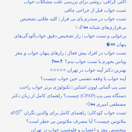
اکتی گرافی: روشی برای بررسی علت مشکلات خواب
تست خواب قبل از جراحی چاقی
تست خواب در سندرم پای بی قرار | کلید طلایی تشخیص
بی‌قراری‌های شبانه 🛌🦵✨
پرخوابی و تست خواب | راز تشخیص دقیق خواب‌آلودگی‌های
پنهان 💤🧠
تست خواب در افراد بیش فعال | رازهای پنهان خواب و مغز
ویاس بخورم یا تست خواب بدم؟ 💊🛏️❓
بهترین دکتر آپنه خواب در تهران ⭐⭐⭐⭐⭐
آپنه خواب یا وقفه تنفسی حین خواب چیست؟
سی پپ آلمانی لوون اشتاین | تکنولوژی برتر خواب راحت
دستگاه سی پپ (CPAP) چیست؟ راهنمای کامل از زبان دکتر
مصطفی امیری 🛌💨
تست خواب کودکان؛ راهنمای کامل برای والدین نگران 😴👶
ملاتونین چیست؟ آیا مصرف ملاتونین بی خطر است؟
متخصص مغز و اعصاب و فلوشیپ خواب در تهران