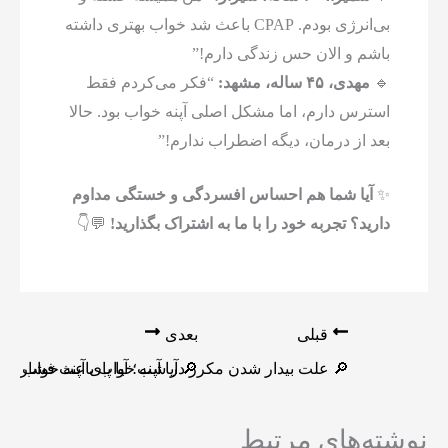
بی‌انرژی بودم. CPAP باعث شد خواب بهتری داشته
باشم و الان حس زندگی دارم!”
🔹
مهدی، ۴۵ ساله، مشهد:
“فکر می‌کردم فقط
استرس دارم، اما مشکل اصلی آپنه خواب بود. حالا
بعد از درمان، دیگه اضطراب ندارم!”
✨
آیا شما هم احساس افسردگی و خستگی مداوم
دارید؟ تجربه خود را با ما به اشتراک بگذارید!
💬👇
قبلی
بعدی
🔎 علت بیدار شدن مکرر در شب؛ آیا پای آپنه خواب د
🔎 آیا آپنه خواب باعث فشار خو
نوشته‌های مرتبط