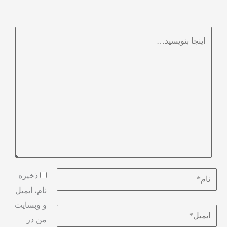
اینجا
بنویسید…
نام*
ذخیره
نام، ایمیل
و وبسایت
ایمیل*
من در