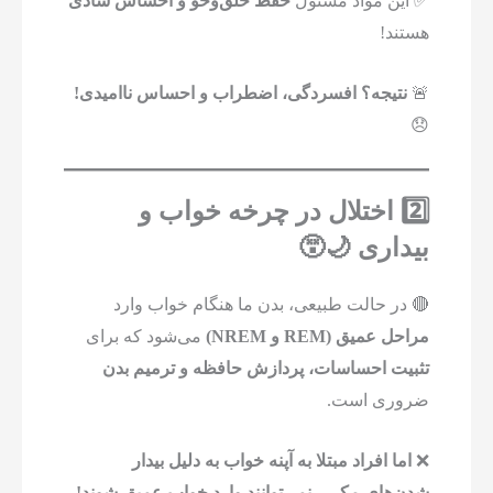
✅ این مواد مسئول
حفظ خلق‌وخو و احساس شادی
هستند!
🚨
نتیجه؟ افسردگی، اضطراب و احساس ناامیدی!
😞
2️⃣ اختلال در چرخه خواب و
بیداری 🌙😵
🔴 در حالت طبیعی، بدن ما هنگام خواب وارد
مراحل عمیق (REM و NREM)
می‌شود که برای
تثبیت احساسات، پردازش حافظه و ترمیم بدن
ضروری است.
❌
اما افراد مبتلا به آپنه خواب به دلیل بیدار
شدن‌های مکرر، نمی‌توانند وارد خواب عمیق شوند!