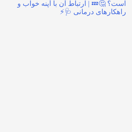
است؟ 🤔💤 | ارتباط آن با آپنه خواب و
راهکارهای درمانی 🩺⚡