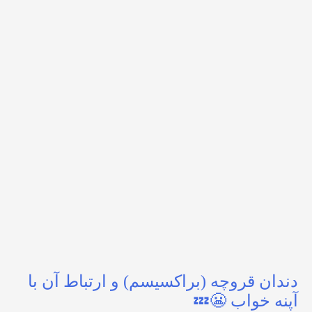
دندان قروچه (براکسیسم) و ارتباط آن با
آپنه خواب 😬💤