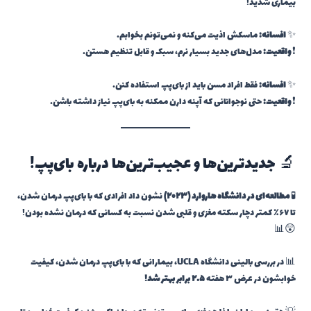
بیماری شدید!
✨
افسانه:
ماسکش اذیت می‌کنه و نمی‌تونم بخوابم.
❗
واقعیت:
مدل‌های جدید بسیار نرم، سبک و قابل تنظیم هستن.
✨
افسانه:
فقط افراد مسن باید از بای‌پپ استفاده کنن.
❗
واقعیت:
حتی نوجوانانی که آپنه دارن ممکنه به بای‌پپ نیاز داشته باشن.
🔬 جدیدترین‌ها و عجیب‌ترین‌ها درباره بای‌پپ!
🧪
مطالعه‌ای در دانشگاه هاروارد (۲۰۲۳)
نشون داد افرادی که با بای‌پپ درمان شدن،
تا ۶۷٪ کمتر دچار سکته مغزی و قلبی شدن نسبت به کسانی که درمان نشده بودن!
😲📊
📊 در بررسی بالینی دانشگاه UCLA، بیمارانی که با بای‌پپ درمان شدن، کیفیت
خوابشون در عرض ۳ هفته
۲.۵ برابر بهتر شد!