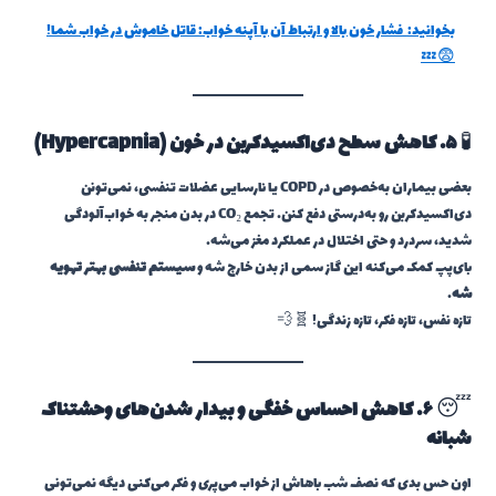
بخوانید:
فشار خون بالا و ارتباط آن با آپنه خواب: قاتل خاموش در خواب شما!
😨💤
🧪
۵. کاهش سطح دی‌اکسیدکربن در خون (Hypercapnia)
بعضی بیماران به‌خصوص در COPD یا نارسایی عضلات تنفسی، نمی‌تونن
دی‌اکسیدکربن رو به‌درستی دفع کنن. تجمع CO₂ در بدن منجر به خواب‌آلودگی
شدید، سردرد و حتی اختلال در عملکرد مغز می‌شه.
بای‌پپ کمک می‌کنه این گاز سمی از بدن خارج شه و
سیستم تنفسی بهتر تهویه
شه
.
تازه نفس، تازه فکر، تازه زندگی! 🧬💨
😴
۶. کاهش احساس خفگی و بیدار شدن‌های وحشتناک
شبانه
اون حس بدی که نصف شب باهاش از خواب می‌پری و فکر می‌کنی دیگه نمی‌تونی