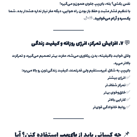
نفس بکشی؟ بله، بای‌پپ جلوی همون‌و می‌گیره!
با تنظیم فشار مثبت و حفظ باز بودن راه هوایی، دیگه مغز نیاز نداره هشدار بده. شما
یک‌سره و آرام می‌خوابید
. ⛅🌙
💬
۷. افزایش تمرکز، انرژی روزانه و کیفیت زندگی
وقتی خوابت باکیفیته، بدن ریکاوری می‌شه، مغزت بهتر تصمیم می‌گیره، و تمرکزت
بالاتر می‌ره.
بای‌پپ به شکل غیرمستقیم ولی قدرتمند، کیفیت زندگی‌تون رو بالا می‌بره:
✅ انرژی بیشتر
✅ تمرکز شفاف‌تر
✅ خلق‌وخوی بهتر
✅ کارایی بالاتر
✅ روابط خانوادگی قوی‌تر
📌 چه کسانی باید از
بای‌پپ
استفاده کنن؟ آیا