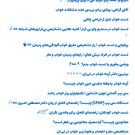
دیازپام؛ همه چیز درباره این داروی پررمزوراز ✨💊
اکتی گرافی: روشی برای بررسی علت مشکلات خواب
تست خواب قبل از جراحی چاقی
تست خواب در سندرم پای بی قرار | کلید طلایی تشخیص بی‌قراری‌های شبانه 🛌🦵
✨
پرخوابی و تست خواب | راز تشخیص دقیق خواب‌آلودگی‌های پنهان 💤🧠
تست خواب در افراد بیش فعال | رازهای پنهان خواب و مغز
ویاس بخورم یا تست خواب بدم؟ 💊🛏️❓
بهترین دکتر آپنه خواب در تهران ⭐⭐⭐⭐⭐
آپنه خواب یا وقفه تنفسی حین خواب چیست؟
سی پپ آلمانی لوون اشتاین | تکنولوژی برتر خواب راحت
دستگاه سی پپ (CPAP) چیست؟ راهنمای کامل از زبان دکتر مصطفی امیری 🛌💨
تست خواب کودکان؛ راهنمای کامل برای والدین نگران 😴👶
ملاتونین چیست؟ آیا مصرف ملاتونین بی خطر است؟
متخصص مغز و اعصاب و فلوشیپ خواب در تهران