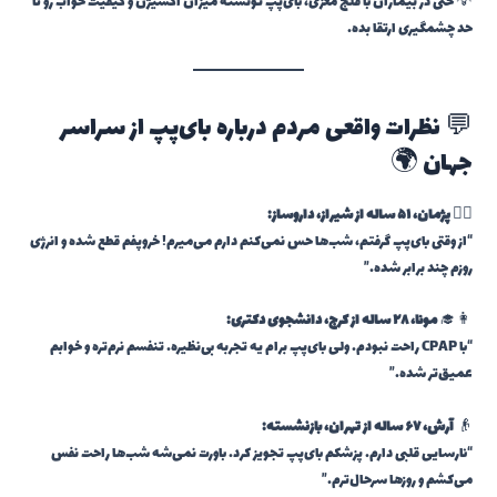
💡 حتی در بیماران با فلج مغزی، بای‌پپ تونسته میزان اکسیژن و کیفیت خواب رو تا
حد چشمگیری ارتقا بده.
💬 نظرات واقعی مردم درباره بای‌پپ از سراسر
جهان 🌍
👨‍⚕️
پژمان، ۵۱ ساله از شیراز، داروساز:
“از وقتی بای‌پپ گرفتم، شب‌ها حس نمی‌کنم دارم می‌میرم! خروپفم قطع شده و انرژی
روزم چند برابر شده.”
👩‍🎓
مونا، ۲۸ ساله از کرج، دانشجوی دکتری:
“با CPAP راحت نبودم. ولی بای‌پپ برام یه تجربه بی‌نظیره. تنفسم نرم‌تره و خوابم
عمیق‌تر شده.”
👴
آرش، ۶۷ ساله از تهران، بازنشسته:
“نارسایی قلبی دارم. پزشکم بای‌پپ تجویز کرد. باورت نمی‌شه شب‌ها راحت نفس
می‌کشم و روزها سرحال‌ترم.”