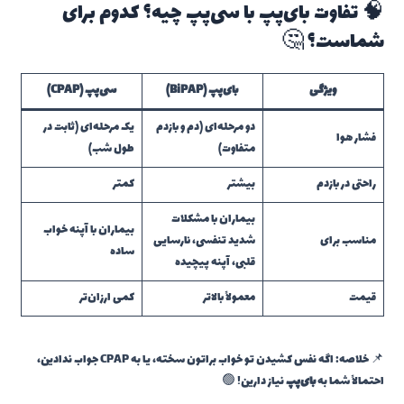
🧠 تفاوت بای‌پپ با سی‌پپ چیه؟ کدوم برای
شماست؟ 🤔
ویژگی
بای‌پپ (BiPAP)
سی‌پپ (CPAP)
دو مرحله‌ای (دم و بازدم
یک مرحله‌ای (ثابت در
فشار هوا
متفاوت)
طول شب)
راحتی در بازدم
بیشتر
کمتر
بیماران با مشکلات
بیماران با آپنه خواب
مناسب برای
شدید تنفسی، نارسایی
ساده
قلبی، آپنه پیچیده
قیمت
معمولاً بالاتر
کمی ارزان‌تر
📌 خلاصه: اگه نفس کشیدن تو خواب براتون سخته، یا به CPAP جواب ندادین،
احتمالاً شما به
بای‌پپ
نیاز دارین! 🟢