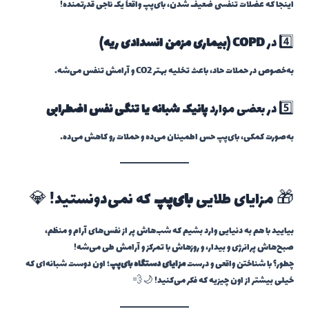
اینجا که عضلات تنفسی ضعیف شدن، بای‌پپ واقعاً یک ناجی قدرتمنده!
4️⃣ در
COPD (بیماری مزمن انسدادی ریه)
به‌خصوص در حملات حاد، باعث تخلیه بهتر CO2 و آرامش تنفس می‌شه.
5️⃣ در بعضی موارد
پانیک شبانه یا تنگی نفس اضطرابی
به‌صورت کمکی، بای‌پپ حس اطمینان می‌ده و حملات رو کاهش می‌ده.
🎁 مزایای طلایی
بای‌پپ
که نمی‌دونستید! 💎
بیایید با هم به دنیایی وارد بشیم که شب‌هاش پر از نفس‌های آرام و منظم،
صبح‌هاش پرانرژی و بیدار، و روزهاش با تمرکز و آرامش طی می‌شه!
چطور؟ با شناختن واقعی و درست
مزایای دستگاه بای‌پپ
؛ اون دوست شبانه‌ای که
خیلی بیشتر از اون چیزیه که فکر می‌کنید! 🌙💨