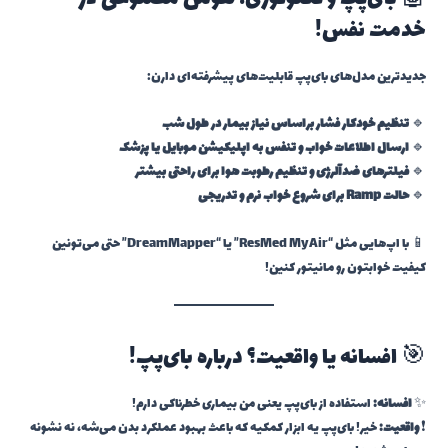
خدمت نفس!
جدیدترین مدل‌های بای‌پپ قابلیت‌های پیشرفته‌ای دارن:
🔹
تنظیم خودکار فشار براساس نیاز بیمار در طول شب
🔹
ارسال اطلاعات خواب و تنفس به اپلیکیشن موبایل یا پزشک
🔹
فیلترهای ضدآلرژی و تنظیم رطوبت هوا برای راحتی بیشتر
🔹
حالت Ramp برای شروع خواب نرم و تدریجی
📱 با اپ‌هایی مثل “ResMed MyAir” یا “DreamMapper” حتی می‌تونین
کیفیت خوابتون رو مانیتور کنین!
🎯 افسانه یا واقعیت؟ درباره بای‌پپ!
✨
افسانه:
استفاده از بای‌پپ یعنی من بیماری خطرناکی دارم!
❗
واقعیت:
خیر! بای‌پپ یه ابزار کمکیه که باعث بهبود عملکرد بدن می‌شه، نه نشونه