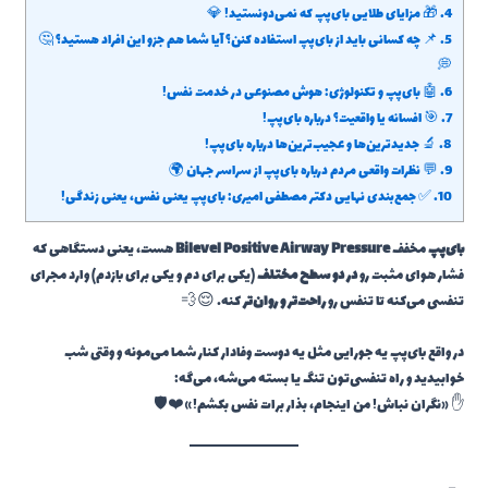
4.
🎁 مزایای طلایی بای‌پپ که نمی‌دونستید! 💎
5.
📌 چه کسانی باید از بای‌پپ استفاده کنن؟ آیا شما هم جزو این افراد هستید؟ 🤔
💭
6.
🤖 بای‌پپ و تکنولوژی: هوش مصنوعی در خدمت نفس!
7.
🎯 افسانه یا واقعیت؟ درباره بای‌پپ!
8.
🔬 جدیدترین‌ها و عجیب‌ترین‌ها درباره بای‌پپ!
9.
💬 نظرات واقعی مردم درباره بای‌پپ از سراسر جهان 🌍
10.
✅ جمع‌بندی نهایی دکتر مصطفی امیری: بای‌پپ یعنی نفس، یعنی زندگی!
بای‌پپ
مخفف
Bilevel Positive Airway Pressure
هست، یعنی دستگاهی که
فشار هوای مثبت رو
در دو سطح مختلف
(یکی برای دم و یکی برای بازدم) وارد مجرای
تنفسی می‌کنه تا تنفس رو
راحت‌تر و روان‌تر
کنه. 😌💨
در واقع بای‌پپ یه جورایی مثل یه دوست وفادار کنار شما می‌مونه و وقتی شب
خوابیدید و راه تنفسی‌تون تنگ یا بسته می‌شه، می‌گه:
✋ «نگران نباش! من اینجام، بذار برات نفس بکشم!» ❤️🛡️