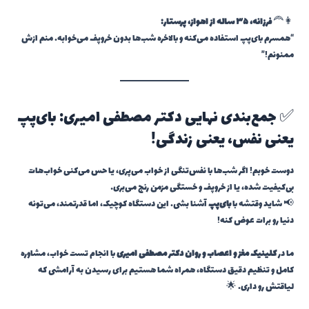
👩‍🦰
فرزانه، ۳۵ ساله از اهواز، پرستار:
“همسرم بای‌پپ استفاده می‌کنه و بالاخره شب‌ها بدون خروپف می‌خوابه. منم ازش
ممنونم!”
✅ جمع‌بندی نهایی دکتر مصطفی امیری: بای‌پپ
یعنی نفس، یعنی زندگی!
دوست خوبم! اگر شب‌ها با نفس‌تنگی از خواب می‌پری، یا حس می‌کنی خواب‌هات
بی‌کیفیت شده، یا از خروپف و خستگی مزمن رنج می‌بری…
📢 شاید وقتشه با
بای‌پپ
آشنا بشی. این دستگاه کوچیک، اما قدرتمند، می‌تونه
دنیا رو برات عوض کنه!
ما در
کلینیک مغز و اعصاب و روان دکتر مصطفی امیری
با انجام تست خواب، مشاوره
کامل و تنظیم دقیق دستگاه، همراه شما هستیم برای رسیدن به آرامشی که
لیاقتش رو داری. 🌟