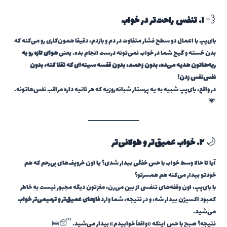
💨
۱. تنفس راحت‌تر در خواب
بای‌پپ با اعمال دو سطح فشار متفاوت در دم و بازدم، دقیقا همون‌کاری رو می‌کنه که
بدن خسته و گیج شما در خواب نمی‌تونه درست انجام بده. یعنی
هوای تازه رو به
ریه‌هاتون هدیه می‌ده، بدون زحمت، بدون قفسه سینه‌ای که تقلا کنه، بدون
نفس‌نفس زدن!
در واقع، بای‌پپ شبیه به یه پرستار شبانه‌روزیه که هر ثانیه داره مراقب نفس‌هاتونه.
💗
🌙
۲. خواب عمیق‌تر و طولانی‌تر
آیا تا حالا وسط خواب با حس خفگی بیدار شدی؟ یا اون خروپف‌های بی‌رحم که هم
خودتو بیدار می‌کنه هم همسرتو؟
با بای‌پپ، اون وقفه‌های تنفسی از بین می‌رن، مغزتون دیگه مجبور نیست به خاطر
کمبود اکسیژن بیدار شه، و در نتیجه، شما وارد
فازهای عمیق‌تر و ترمیمی‌تر خواب
می‌شید.
نتیجه؟ صبح با حس اینکه «واقعاً خوابیدم» بیدار می‌شید. 😴🛌