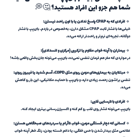
شما هم جزو این افراد هستید؟ 🤔💭
🔹
افرادی که به CPAP پاسخ ندادن یا با اون راحت نیستن:
خیلی‌ها با فشار ثابت CPAP مشکل دارن، به‌خصوص در بازدم. بای‌پپ با فشار
دوگانه، تجربه‌ای نرم‌تر و راحت‌تر ارائه می‌ده.
🔹
بیماران با آپنه خواب مقاوم یا ترکیبی (مرکزی و انسدادی):
در مواردی که مغز هم فرمان تنفس نمی‌ده، بای‌پپ می‌تونه جان‌بخش واقعی باشه!
🔹
مبتلایان به بیماری‌های مزمن ریوی مثل COPD، آسم شدید یا فیبروز ریوی:
تنفس براشون زحمت زیادی داره، و بای‌پپ با حمایت مکانیکی، این بار رو کاهش
می‌ده.
🔹
افرادی با نارسایی قلبی:
بای‌پپ می‌تونه فشار روی قلب رو کم کنه و اکسیژن‌رسانی بهتری ایجاد کنه.
🔹
کسانی که دچار خستگی مزمن، خواب ناآرام یا سردردهای صبحگاهی هستن:
علائمی مثل بیدار شدن با حس خفگی، یا دائم خسته بودن، زنگ خطر آپنه خواب