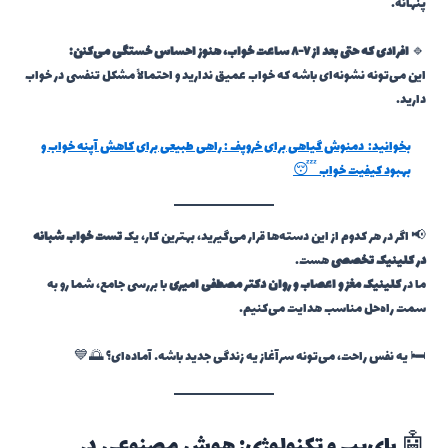
پنهانه.
🔹
افرادی که حتی بعد از ۷-۸ ساعت خواب، هنوز احساس خستگی می‌کنن:
این می‌تونه نشونه‌ای باشه که خواب عمیق ندارید و احتمالاً مشکل تنفسی در خواب
دارید.
بخوانید:
دمنوش گیاهی برای خروپف : راهی طبیعی برای کاهش آپنه خواب و
بهبود کیفیت خواب 😴
📢 اگر در هر کدوم از این دسته‌ها قرار می‌گیرید، بهترین کار، یک
تست خواب شبانه
در کلینیک تخصصی
هست.
ما در
کلینیک مغز و اعصاب و روان دکتر مصطفی امیری
با بررسی جامع، شما رو به
سمت راه‌حل مناسب هدایت می‌کنیم.
🛏️ یه نفس راحت، می‌تونه سرآغاز یه زندگی جدید باشه… آماده‌ای؟ 🌅💙
🤖 بای‌پپ و تکنولوژی: هوش مصنوعی در