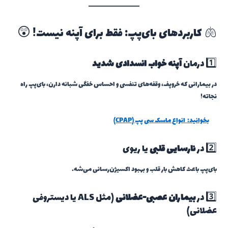
🫁 کاربردهای بای‌پپ: فقط برای آپنه نیست! 😲
1️⃣ درمان
آپنه خواب انسدادی شدید
در بیمارانی که خروپف، وقفه‌های تنفسی و احساس خفگی شبانه دارن، بای‌پپ راه
نجاته!
بخوانید:
انواع ماسک سی پپ (CPAP)
2️⃣ در
نارسایی قلبی
یا ریوی
بای‌پپ باعث کاهش بار قلب و بهبود اکسیژن‌رسانی می‌شه.
3️⃣ در
بیماران عصبی-عضلانی
(مثل ALS یا دیستروفی
عضلانی)