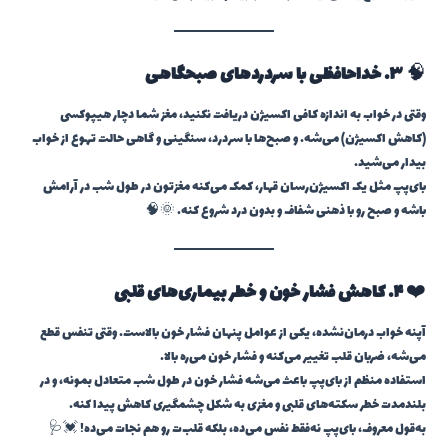
🧠
۳. خداحافظی با سردردهای صبحگاهی
وقتی در خواب به اندازه کافی اکسیژن دریافت نکنید، مغز شما دچار هیپوکسی
(کاهش اکسیژن) می‌شه. و صبح‌ها با سردرد، سنگینی و گاهی حالت تهوع از خواب
بیدار می‌شید.
بای‌پپ مثل یک اکسیژن‌رسان قهار، کمک می‌کنه مغزتون در طول شب در آرامش
باشه و صبح رو با ذهنی شفاف و بدون درد شروع کنه. 🌞🧠
❤️
۴. کاهش فشار خون و خطر بیماری‌های قلبی
آپنه خواب درمان‌نشده، یکی از عوامل پنهان فشار خون بالاست. وقتی تنفس قطع
می‌شه، ضربان قلب تغییر می‌کنه و فشار خون می‌ره بالا.
استفاده منظم از بای‌پپ باعث می‌شه فشار خون در طول شب متعادل بمونه، و در
بلندمدت خطر سکته‌های قلبی و مغزی به شکل چشمگیری کاهش پیدا کنه.
به‌قول معروف، بای‌پپ نه‌فقط نفس می‌ده، بلکه قلب‌ت رو هم نجات می‌ده! 💓🩺