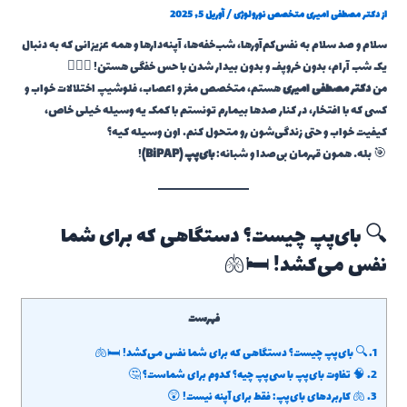
از
دکتر مصطفی امیری متخصص نورولوژی
/
آوریل 5, 2025
سلام و صد سلام به نفس‌کم‌آورها، شب‌خفه‌ها، آپنه‌دارها و همه عزیزانی که به دنبال
یک شب آرام، بدون خروپف و بدون بیدار شدن با حس خفگی هستن! 😮‍💨🌙
من
دکتر مصطفی امیری
هستم، متخصص مغز و اعصاب، فلوشیپ اختلالات خواب و
کسی که با افتخار، در کنار صدها بیمارم تونستم با کمک یه وسیله خیلی خاص،
کیفیت خواب و حتی زندگی‌شون رو متحول کنم. اون وسیله کیه؟
🎯 بله… همون قهرمان بی‌صدا و شبانه:
بای‌پپ (BiPAP)
!
🔍 بای‌پپ چیست؟ دستگاهی که برای شما
نفس می‌کشد! 🛏️🫁
فهرست
1.
🔍 بای‌پپ چیست؟ دستگاهی که برای شما نفس می‌کشد! 🛏️🫁
2.
🧠 تفاوت بای‌پپ با سی‌پپ چیه؟ کدوم برای شماست؟ 🤔
3.
🫁 کاربردهای بای‌پپ: فقط برای آپنه نیست! 😲