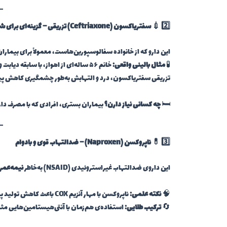
2️⃣ 💉
سفتریاکسون (Ceftriaxone) تزریقی
– گزینه‌ای برای ش
این دارو که از خانواده سفالوسپورین‌هاست، معمولاً برای بیمار
🧪
مثال بالینی واقعی:
تزریقی سفتریاکسون، درد و التهابش به‌طور چشمگیری کاهش پید
🛏️
چه کسانی نیاز دارن؟
بیماران بستری، افرادی که با مصرف دارو
3️⃣ 💊
ناپروکسن (Naproxen)
– ضدالتهاب قوی و بادوام
این داروی ضدالتهاب غیر‌استروئیدی (NSAID) به‌خاطر
نیمه‌عمر 
🧠
نکته علمی:
ناپروکسن با مهار آنزیم COX باعث کاهش تولید پروستاگلاندین‌ها و در نتیجه کاهش التهاب در بافت‌های سینوسی می‌شه.
🔄
ترکیب طلایی:
استفاده‌ی هم‌زمان با آنتی‌هیستامین‌هایی مثل