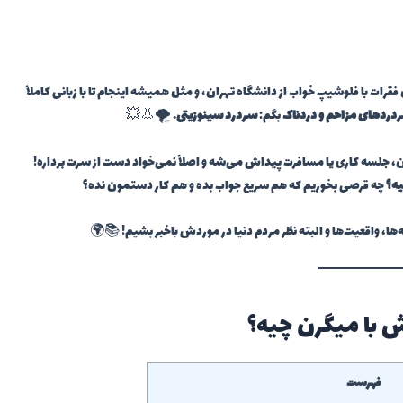
 با فلوشیپ خواب از دانشگاه تهران، و مثل همیشه اینجام تا با زبانی کاملاً
ردردهای مزاحم و دردناک
بگم:
سردرد سینوزیتی
. 🌪️👃💥
جلسه کاری یا مسافرت پیداش می‌شه و اصلاً نمی‌خواد دست از سرت برداره!
یه؟
چه قرصی بخوریم که هم سریع جواب بده و هم کار دستمون نده؟
نه‌ها، واقعیت‌ها و البته نظر مردم دنیا در موردش باخبر بشیم! 📚🌍
ش با میگرن چیه؟
فهرست