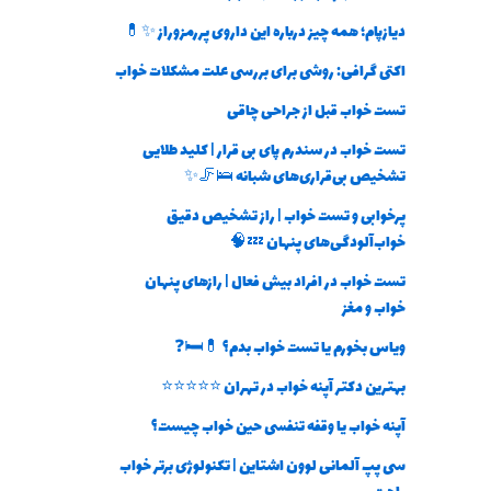
دیازپام؛ همه چیز درباره این داروی پررمزوراز ✨💊
اکتی گرافی: روشی برای بررسی علت مشکلات خواب
تست خواب قبل از جراحی چاقی
تست خواب در سندرم پای بی قرار | کلید طلایی
تشخیص بی‌قراری‌های شبانه 🛌🦵✨
پرخوابی و تست خواب | راز تشخیص دقیق
خواب‌آلودگی‌های پنهان 💤🧠
تست خواب در افراد بیش فعال | رازهای پنهان
خواب و مغز
ویاس بخورم یا تست خواب بدم؟ 💊🛏️❓
بهترین دکتر آپنه خواب در تهران ⭐⭐⭐⭐⭐
آپنه خواب یا وقفه تنفسی حین خواب چیست؟
سی پپ آلمانی لوون اشتاین | تکنولوژی برتر خواب