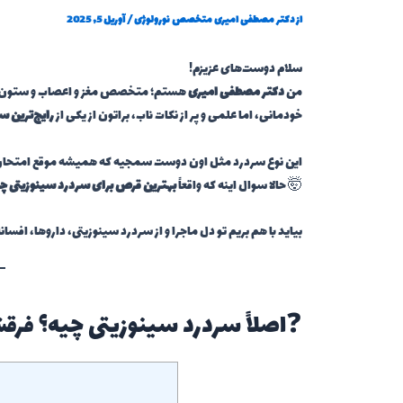
از
دکتر مصطفی امیری متخصص نورولوژی
/
آوریل 5, 2025
سلام دوست‌های عزیزم!
من
دکتر مصطفی امیری
هستم؛ متخصص مغز و اعصاب و ستون فقرات
خودمانی، اما علمی و پر از نکات ناب، براتون از یکی از
رایج‌ترین س
این نوع سردرد مثل اون دوست سمجیه که همیشه موقع امتحان، 
🤯 حالا سوال اینه که واقعاً
بهترین قرص برای سردرد سینوزیتی چ
بیاید با هم بریم تو دل ماجرا و از سردرد سینوزیتی، داروها، افسا
❓اصلاً سردرد سینوزیتی چیه؟ فرق