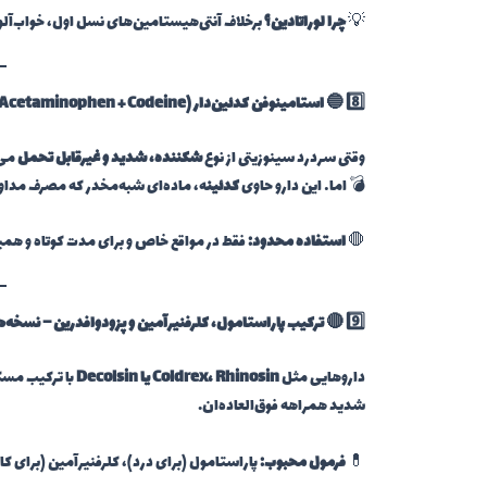
💡
چرا لوراتادین؟
برخلاف آنتی‌هیستامین‌های نسل اول، خواب‌آلود
8️⃣ 🔵
استامینوفن کدئین‌دار (Acetaminophen + Codeine)
وقتی سردرد سینوزیتی از نوع
شکننده، شدید و غیرقابل تحمل
می‌
💣 اما… این دارو حاوی
کدئین
ه، ماده‌ای شبه‌مخدر که مصرف مداو
🛑
استفاده محدود:
فقط در مواقع خاص و برای مدت کوتاه و هم
9️⃣ 🔴
ترکیب پاراستامول، کلرفنیرآمین و پزودوافدرین
– نسخه‌ها
داروهایی مثل
Coldrex، Rhinosin یا Decolsin
با ترکیب مسک
شدید همراهه فوق‌العاده‌ان.
💊
فرمول محبوب:
پاراستامول (برای درد)، کلرفنیرآمین (برای