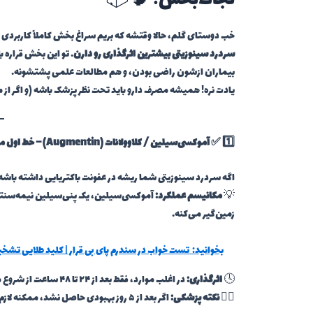
نجات‌بخش! 🧠📦
خب دوستای گلم، حالا وقتشه که بریم سراغ بخش کاملاً کاربردی و
سردرد سینوزیتی بیشترین اثرگذاری رو دارن
. تو این بخش قراره 
بیماران ازشون راضی بودن، و هم مطالعات علمی پشتشونه.
یادت نره! همیشه مصرف دارو باید تحت نظر پزشک باشه (و اگر از
1️⃣ ✅
آموکسی‌سیلین / کلاوولانات (Augmentin)
– خط اول مب
اگه سردرد سینوزیتی شما ریشه در عفونت باکتریایی داشته باشه، 
💡
مکانیسم عملکرد:
آموکسی‌سیلین، یک پنی‌سیلین نیمه‌سنتتیکه
زمین‌گیر می‌کنه.
بخوانید:
تست خواب در سندرم پای بی قرار | کلید طلایی تش
🕓
اثرگذاری:
در اغلب موارد، فقط بعد از ۲۴ تا ۴۸ ساعت از شروع مصرفش، دردها شروع به کاهش می‌کنن.
👨‍⚕️
نکته پزشکی:
اگر بعد از ۵ روز بهبودی حاصل نشد، ممکنه لازم باشه داروی قوی‌تری جایگزین بشه یا حتی نوع عفونت بازبینی شه.