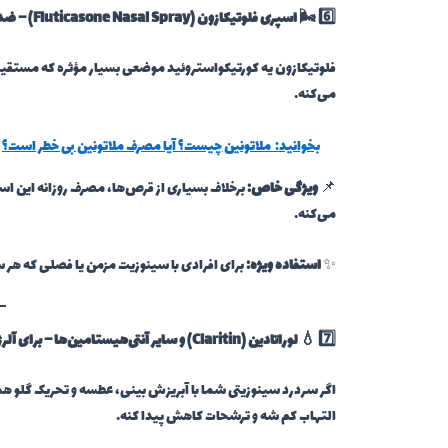
6️⃣ 🌬️
اسپری فلوتیکازون (Fluticasone Nasal Spray)
– ضدا
فلوتیکازون یه کورتیکواستروئید موضعی بسیار مؤثره که مستقیما
می‌کنه.
بخوانید:
ملاتونین چیست؟ آیا مصرف ملاتونین بی خطر است؟
📌
ویژگی خاص:
می‌کنه.
✨
استفاده ویژه:
برای افرادی با سینوزیت مزمن یا فصلی که هر س
7️⃣ 💧
لوراتادین (Claritin) و سایر آنتی‌هیستامین‌ها
– برای آلر
اگر سردرد سینوزیتی شما با آبریزش بینی، عطسه و تحریک گلو همر
التهاب کم شه و ترشحات کاهش پیدا کنه.