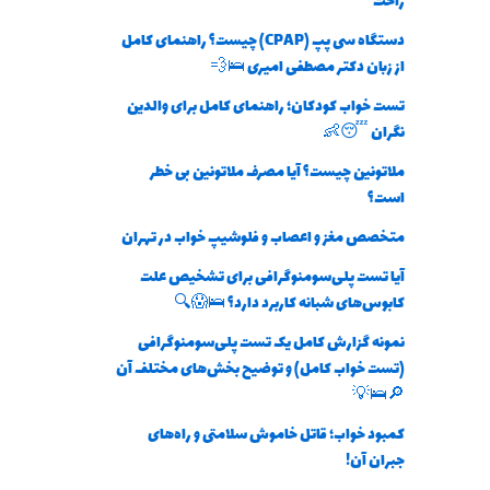
راحت
دستگاه سی پپ (CPAP) چیست؟ راهنمای کامل
از زبان دکتر مصطفی امیری 🛌💨
تست خواب کودکان؛ راهنمای کامل برای والدین
نگران 😴👶
ملاتونین چیست؟ آیا مصرف ملاتونین بی خطر
است؟
متخصص مغز و اعصاب و فلوشیپ خواب در تهران
آیا تست پلی‌سومنوگرافی برای تشخیص علت
کابوس‌های شبانه کاربرد دارد؟ 🛌😱🔍
نمونه گزارش کامل یک تست پلی‌سومنوگرافی
(تست خواب کامل) و توضیح بخش‌های مختلف آن
🔎🛌💡
کمبود خواب؛ قاتل خاموش سلامتی و راه‌های
جبران آن!