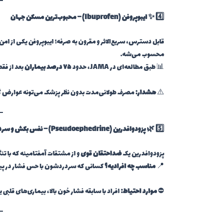
4️⃣ ✨
ایبوپروفن (Ibuprofen)
– محبوب‌ترین مسکن جهان
قابل دسترس، سریع‌الاثر و مقرون به صرفه؛ ایبوپروفن یکی از امن‌
محسوب می‌شه.
📊 طبق مطالعه‌ای در JAMA، حدود
۷۵ درصد بیماران
بعد از فقط ۲ دوز از این دارو، کاهش قابل توجهی در سردرد گزار
⚠️
هشدار:
مصرف طولانی‌مدت بدون نظر پزشک می‌تونه عوارض گوا
5️⃣ 🌿
پزودوافدرین (Pseudoephedrine)
– نفس بکش و سردر
پزودوافدرین یک
ضداحتقان قوی
و از مشتقات آمفتامینه که با 
📍
مناسب چه افرادیه؟
کسانی که سردردشون با حس فشار در پیش
⛔
موارد احتیاط:
افراد با سابقه فشار خون بالا، بیماری‌های قلبی