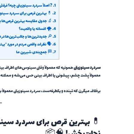
1.
❓اصلاً سردرد سینوزیتی چیه؟ فرقش
2.
💊 بهترین قرص برای سردرد سینوزیتی: لیست مف
3.
🔬 جدول مقایسه بهترین قرص‌ها ب
4.
🌪️ افسانه یا واقعیت؟
5.
🔎 جدیدترین‌ها و جالب‌ترین‌ها در 
6.
🗣️ نظرات واقعی مردم در مورد “به
7.
🏁 جمع‌بندی شیرین ما
سردرد سینوزیتی
همونیه که معمولاً وقتی سینوس‌های اطراف بی
معمولاً پشت چشم، پیشونی یا اطراف بینی حس می‌شه و ممکنه هم
برخلاف میگرن که تپنده و یکطرفه‌ست، سردرد سینوزیتی معمولاً با