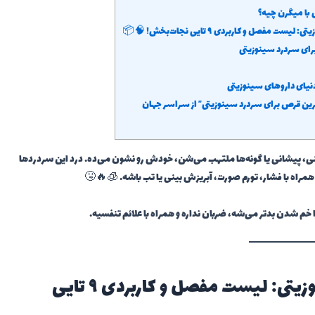
 با میگرن چیه؟
صل و کاربردی ۹ تایی نجات‌بخش! 🧠📦
رای سردرد سینوزیتی
دنیای داروهای سینوزیتی
ترین قرص برای سردرد سینوزیتی” از سراسر جهان
نی، پیشانی یا گونه‌ها ملتهب می‌شن، خودش رو نشون می‌ده. درد این سردردها
راه با فشار، تورم صورت، آبریزش بینی یا تب باشه. 🧊🔥🤧
 خم شدن بدتر می‌شه، ضربان نداره و همراه با علائم تنفسیه.
💊 بهترین قرص برای سردرد سینوزیتی: لیست مفصل و کاربردی ۹ تایی