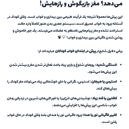
می‌دهد؟ مغز بازیگوش و رازهایش!
این پرش‌ها معمولاً نتیجه یک فرآیند طبیعی بین بیداری و خواب است. وقتی کودک در
آستانه ورود به خواب عمیق است، سیستم عصبی بدن هنوز کاملاً وارد حالت
استراحت نشده و مغز پیام‌هایی نامنظم به عضلات می‌فرستد. یک جور خاموش و
روشن شدن ناگهانی بین بیداری و خواب! 💡🧠
برخی دلایل شایع‌تر
پرش در ابتدای خواب کودکان
عبارت‌اند از:
خستگی شدید
: روزهای شلوغ و بازی زیاد باعث فعال‌تر شدن مغز و بیشتر شدن
این پرش‌ها می‌شود.
استرس یا هیجان
: استرس، نگرانی یا حتی خوشحالی زیاد می‌تواند مغز کودک را
بیش‌فعال کند.
کافئین یا قند زیاد
: نوشیدنی‌های انرژی‌زا یا خوراکی‌های شیرین در نزدیکی زمان
خواب، شانس این پرش‌ها را افزایش می‌دهند.
تغییر ناگهانی نور یا صدا
: ورود ناگهانی نور یا صدای بلند وقتی کودک در حال خواب
رفتن است.