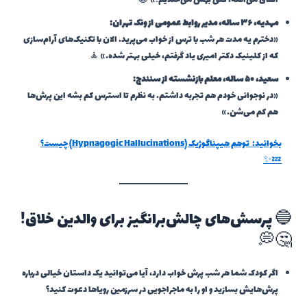
اتفاق می‌افته، کلی بهش می‌خندیم!» 😂
مهدیه، ۳۶ ساله، مدیر روابط عمومی از ونک تهران:
«دخترم یه مدت هر شب با ترس از خواب می‌پرید. الان با تکنیک‌های آرام‌سازی
که از کلینیک دکتر امیری یاد گرفتم، خیلی بهتر شده.» 🧘
سعید، ۵۰ ساله، معلم بازنشسته از سنندج:
«در نوجوانی خودم هم تجربه داشتم. به نظرم تا استرس کم بشه این پرش‌ها
هم کم می‌شن.»
بخوانید:
توهم هیپناگوژیک (Hypnagogic Hallucinations) چیست؟
💤✨
🔵 پرسش‌های چالش‌برانگیز برای والدین خلاق!
🤔💭
اگر کودک شما هر شب پرش خواب دارد، آیا می‌توانید یک داستان خیالی درباره
پرش‌هایش بسازید و او را به ماجراجویی در سرزمین رویاها دعوت کنید؟