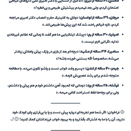
محسن، ۴۱ ساله از تبریز:
«تا قبل از آشنایی با دکتر امیری کلی داروهای گیاهی
امتحان کردم، ولی بعد فهمیدم بیشترش طبیعی و بی‌خطره!»
مرجان، ۳۹ ساله از لواسان:
«وقتی به کلینیک مغز و اعصاب دکتر امیری مراجعه
کردم، تازه خیالم راحت شد که این پرش‌ها طبیعی‌اند.»
امیلیا، ۳۰ ساله از رم:
«پزشک ایتالیایی ما هم گفت تا زمانی که علائم غیرعادی
نداره، نگرانی لازم نیست.»
سامیرا، ۳۴ ساله از مشهد:
«بچه‌ام بعد از بازی در پارک، پرش پاهاش زیادتر
می‌شه، مخصوصاً اگه بستنی خورده باشه!»
جیمز، ۴۰ ساله از لندن:
«پسرم وقت خواب دست و پاشو تکون می‌ده. با مطالعه
متوجه شدم برای رشد عصبی‌ش لازمه.»
فرشته، ۲۵ ساله از یزد:
«زمانی که کمبود آهن داشتم خودم هم پرش پا داشتم،
ولی برای بچه‌ها فقط استراحت کافی مهمه.»
🟡 فراخوان: اگر شما هم تجربه‌ای درباره پرش دست و پا یا بی‌قراری پای کودک خود
دارید، آن را با ما به اشتراک بگذارید و به بهبود خواب فرزندانتان کمک کنید! 😊🌙