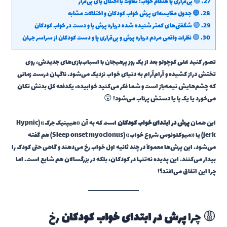
27.
🟢 بی‌قراری پا هنگام خواب؛ تفاوت با اختلال پای بی‌قرار
28.
🟠 جدول مقایسه‌ای پرش خواب کودکان و اختلالات مشابه
29.
🟢 شگفتی‌های کمتر شنیده شده درباره پرش پا و دست در خواب کودکان
30.
🟣 نظرات واقعی مردم درباره پرش و بی‌قراری پا و دست کودکان از سراسر جهان
تصور کنید علی کوچولو بعد از یک روز پرهیجان با اسباب‌بازی‌های جدیدش، روی
تختش دراز کشیده و آرام‌آرام به دنیای خواب نزدیک می‌شود. ناگهان درست زمانی
که چشم‌هایش نیمه‌باز است و شما فکر می‌کنید خوابیده، یکدفعه کل بدنش تکان
می‌خورد یا یک پا یا دستش پرتاب می‌شود! 😲
این همان
پرش در ابتدای خواب کودکان
است که به آن «هیپنیک جرک» (Hypnic
jerk) یا «میوکلونوس شروع خواب» (Sleep onset myoclonus) هم گفته
می‌شود. این پرش‌ها معمولاً در چند ثانیه اول خواب رخ می‌دهند و گاهی حتی کودک را
بیدار می‌کنند. این پدیده نه‌تنها در کودکان، بلکه در بزرگسالان هم شایع است. اما
چرا این اتفاق می‌افتد؟!
🟡 چرا
پرش در ابتدای خواب کودکان
رخ