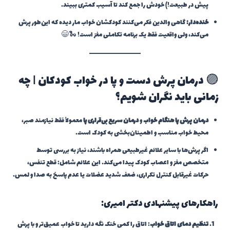
پیش در طبیعت!) خودش را جمع کند تا آسیب کمتری ببیند.
خنده‌دار:
گاهی والدین فکر می‌کنند کودکشان خواب مار دیده که این‌طور پرش
می‌کند، ولی واقعیت فقط یک برنامه تکاملی مغز است! 🐍😄
🟣 درمان پرش دست و پا در خواب کودکان | چه
زمانی باید نگران شویم؟
درمان پرش پا هنگام خواب
و
درمان سریع بی‌قراری پا
معمولاً فقط نیازمند صبر،
محیط خواب مناسب و اطمینان‌بخشی به کودک است.
اگر پرش‌ها با سایر علائم غیرطبیعی همراه باشند، نیاز به بررسی توسط
متخصص مغز و اعصاب کودک پیدا می‌کند. این علائم شامل: قطع تنفس،
حرکات غیرقابل کنترل تکراری، ضعف شدید عضلات یا عدم پاسخ به صدا و لمس.
راهکارهای پیشنهادی دکتر امیری:
تنظیم دمای اتاق خواب
: اتاق را کمی خنک نگه دارید تا خواب عمیق‌تر و با پرش