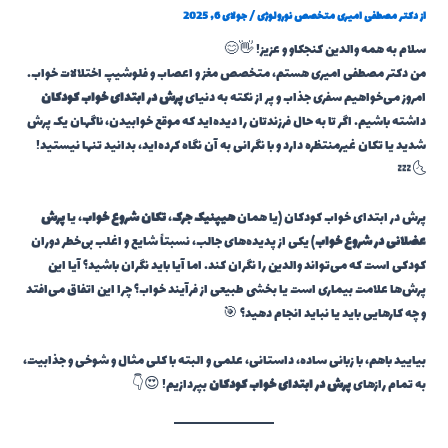
از
دکتر مصطفی امیری متخصص نورولوژی
/
جولای 6, 2025
سلام به همه والدین کنجکاو و عزیز! 👋😊
من دکتر مصطفی امیری هستم، متخصص مغز و اعصاب و فلوشیپ اختلالات خواب.
امروز می‌خواهیم سفری جذاب و پر از نکته به دنیای
پرش در ابتدای خواب کودکان
داشته باشیم. اگر تا به حال فرزندتان را دیده‌اید که موقع خوابیدن، ناگهان یک پرش
شدید یا تکان غیرمنتظره دارد و با نگرانی به آن نگاه کرده‌اید، بدانید تنها نیستید!
🌜💤
پرش در ابتدای خواب کودکان (یا همان
هیپنیک جرک
،
تکان شروع خواب
، یا
پرش
عضلانی در شروع خواب
) یکی از پدیده‌های جالب، نسبتاً شایع و اغلب بی‌خطر دوران
کودکی است که می‌تواند والدین را نگران کند. اما آیا باید نگران باشید؟ آیا این
پرش‌ها علامت بیماری است یا بخشی طبیعی از فرآیند خواب؟ چرا این اتفاق می‌افتد
و چه کارهایی باید یا نباید انجام دهید؟ 🎯
بیایید باهم، با زبانی ساده، داستانی، علمی و البته با کلی مثال و شوخی و جذابیت،
به تمام رازهای
پرش در ابتدای خواب کودکان
بپردازیم! 😍👇