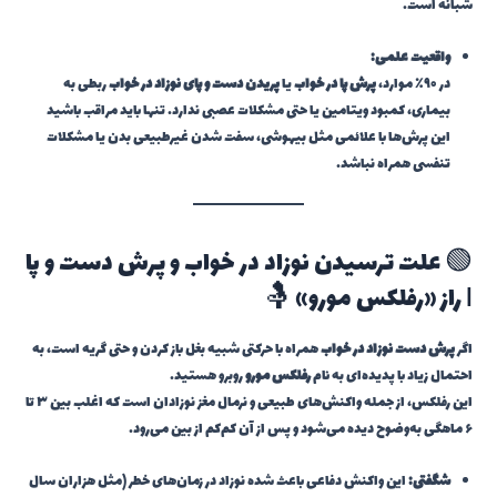
شبانه است.
واقعیت علمی:
در ۹۰٪ موارد،
پرش پا در خواب
یا
پریدن دست و پای نوزاد در خواب
ربطی به
بیماری، کمبود ویتامین یا حتی مشکلات عصبی ندارد. تنها باید مراقب باشید
این پرش‌ها با علائمی مثل بیهوشی، سفت شدن غیرطبیعی بدن یا مشکلات
تنفسی همراه نباشد.
🟢 علت ترسیدن نوزاد در خواب و پرش دست و پا
| راز «رفلکس مورو» 🤱
اگر
پرش دست نوزاد در خواب
همراه با حرکتی شبیه بغل باز کردن و حتی گریه است، به
احتمال زیاد با پدیده‌ای به نام
رفلکس مورو
روبرو هستید.
این رفلکس، از جمله واکنش‌های طبیعی و نرمال مغز نوزادان است که اغلب بین ۳ تا
۶ ماهگی به‌وضوح دیده می‌شود و پس از آن کم‌کم از بین می‌رود.
شگفتی:
این واکنش دفاعی باعث شده نوزاد در زمان‌های خطر (مثل هزاران سال