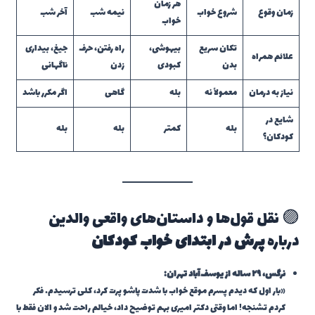
هر زمان
زمان وقوع
شروع خواب
نیمه شب
آخر شب
خواب
تکان سریع
بیهوشی،
راه رفتن، حرف
جیغ، بیداری
علائم همراه
بدن
کبودی
زدن
ناگهانی
نیاز به درمان
معمولاً نه
بله
گاهی
اگر مکرر باشد
شایع در
بله
کمتر
بله
بله
کودکان؟
🟣 نقل قول‌ها و داستان‌های واقعی والدین
درباره
پرش در ابتدای خواب کودکان
نرگس، ۲۹ ساله از یوسف‌آباد تهران:
«بار اول که دیدم پسرم موقع خواب با شدت پاشو پرت کرد، کلی ترسیدم. فکر
کردم تشنجه! اما وقتی دکتر امیری بهم توضیح داد، خیالم راحت شد و الان فقط با