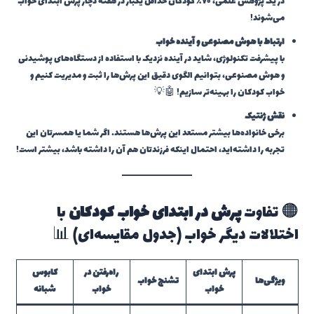
در یک پژوهش علمی، ۷۰٪ کودکان حداقل یکبار در هفته دچار پرش ابتدای خواب
می‌شوند!
ارتباط با هوش مصنوعی و آینده خواب
با پیشرفت تکنولوژی، شاید در آینده نزدیک با استفاده از دستگاه‌های پوشیدنی
و هوش مصنوعی، بتوانیم الگوی دقیق این پرش‌ها را ثبت و مدیریت کنیم و
خواب کودکان را بهینه‌تر سازیم! 🤖💡
نقش ژنتیک
برخی خانواده‌ها بیشتر مستعد این پرش‌ها هستند. اگر شما یا همسرتان این
تجربه را داشته‌اید، احتمال اینکه فرزندتان هم آن را داشته باشد، بیشتر است!
🟠 تفاوت
پرش در ابتدای خواب کودکان
با
اختلالات دیگر خواب (جدول مقایسه‌ای) 📊
پرش ابتدای
راه‌رفتن در
کابوس
ویژگی‌ها
تشنج خواب
خواب
خواب
شبانه