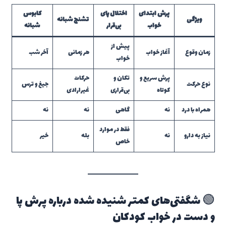
پرش ابتدای
اختلال پای
کابوس
ویژگی
تشنج شبانه
خواب
بی‌قرار
شبانه
پیش از
زمان وقوع
آغاز خواب
هر زمانی
آخر شب
خواب
پرش سریع و
تکان و
حرکات
نوع حرکت
جیغ و ترس
کوتاه
بی‌قراری
غیرارادی
همراه با درد
نه
گاهی
نه
نه
فقط در موارد
نیاز به دارو
نه
بله
خیر
خاص
🟢 شگفتی‌های کمتر شنیده شده درباره پرش پا
و دست در خواب کودکان