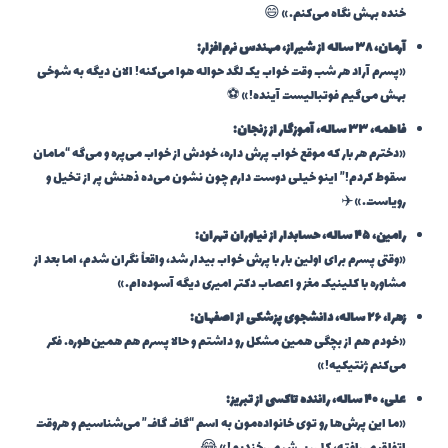
خنده بهش نگاه می‌کنم.» 😄
آرمان، ۳۸ ساله از شیراز، مهندس نرم‌افزار:
«پسرم آراد هر شب وقت خواب یک لگد حواله هوا می‌کنه! الان دیگه به شوخی
بهش می‌گیم فوتبالیست آینده!» ⚽
فاطمه، ۳۳ ساله، آموزگار از زنجان:
«دخترم هر بار که موقع خواب پرش داره، خودش از خواب می‌پره و می‌گه “مامان
سقوط کردم!” اینو خیلی دوست دارم چون نشون می‌ده ذهنش پر از تخیل و
رویاست.» ✈️
رامین، ۴۵ ساله، حسابدار از نیاوران تهران:
«وقتی پسرم برای اولین بار با پرش خواب بیدار شد، واقعاً نگران شدم، اما بعد از
مشاوره با کلینیک مغز و اعصاب دکتر امیری دیگه آسوده‌ام.»
زهرا، ۲۶ ساله، دانشجوی پزشکی از اصفهان:
«خودم هم از بچگی همین مشکل رو داشتم و حالا پسرم هم همین‌طوره. فکر
می‌کنم ژنتیکیه!»
علی، ۴۰ ساله، راننده تاکسی از تبریز:
«ما این پرش‌ها رو توی خانواده‌مون به اسم “گاف گاف” می‌شناسیم و هروقت