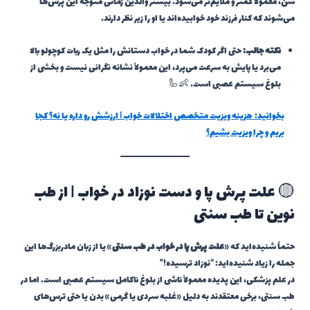
سن، معمولاً کمتر و ملایم‌تر می‌شود. بیشتر والدین زمانی متوجه این پرش‌ها
می‌شوند که کنار فرزند خود خوابیده‌اند یا او را زیر نظر دارند.
نکته جالب:
حتی اگر کودک شما در خواب دستانش را مثل یک ربات کوچولو بالا
می‌برد یا پایش به سرعت می‌پرد، این معمولاً نشانه نگرانی نیست و بخشی از
بلوغ سیستم عصبی است. 👶🦾
بخوانید:
هزینه ویزیت متخصص اختلالات خواب | ارزشش رو داره یا نه؟ کجا
بریم و چرا ویزیت بشیم؟
🟡 علت پرش پا و دست نوزاد در خواب | از طب
نوین تا طب سنتی
حتماً شنیده‌اید که «
علت پرش پا در خواب در طب سنتی
» یا از زبان مادربزرگ‌ها این
جمله را زیاد شنیده‌اید: “نوزاد ترسیده!”
در علم پزشکی، این پدیده معمولاً ناشی از بلوغ ناکامل سیستم عصبی است. اما در
طب سنتی، برخی معتقدند به دلیل «غلبه سردی یا گرمی» بدن یا حتی ترس‌های