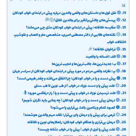
📊
11.
🟣 نقل قول‌ها و داستان‌های واقعی والدین درباره پرش در ابتدای خواب کودکان
12.
🔵 پرسش‌های چالش‌برانگیز برای والدین خلاق! 🤔💭
13.
🟣 مقایسه خلاقانه: پرش در ابتدای خواب کودکان مثل چی می‌ماند؟
14.
🟡 نکته‌های طلایی از دکتر مصطفی امیری، متخصص مغز و اعصاب و فلوشیپ
اختلالات خواب
15.
🟢 فراخوان خلاقانه! 🎉
16.
🟣 الف: افسانه یا واقعیت
17.
🟢 ب: جدیدترین‌ها، جالب‌ترین‌ها و عجیب‌ترین‌ها
18.
🟣 پ: نظرات واقعی مردم در مورد پرش در ابتدای خواب کودکان از سراسر جهان
19.
🟠 پرش دست و پا در خواب کودکان؛ چرا اتفاق می‌افتد و چقدر طبیعی است؟
20.
🟡 علت پرش پا و دست نوزاد در خواب | از طب نوین تا طب سنتی
21.
🟢 علت ترسیدن نوزاد در خواب و پرش دست و پا | راز «رفلکس مورو» 🤱
22.
🟣 درمان پرش دست و پا در خواب کودکان | چه زمانی باید نگران شویم؟
23.
🟠 کمبود کدام ویتامین باعث بی‌قراری پا می‌شود؟
24.
🟡 قرص برای پرش پا و درمان پای بی‌قرار؛ نکات مهم والدین هوشمند!
25.
🟢 درمان بی‌قراری پا هنگام خواب کودکان؛ راهکارهای نوین و خلاقانه
26.
🟣 علت پرش پا قبل از خواب | پرش پا در خواب نشانه چیست؟