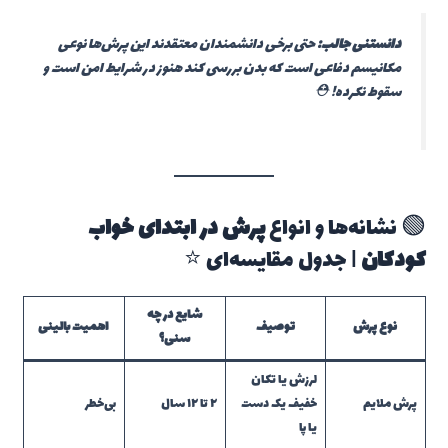
دانستنی جالب:
حتی برخی دانشمندان معتقدند این پرش‌ها نوعی
مکانیسم دفاعی است که بدن بررسی کند هنوز در شرایط امن است و
سقوط نکرده! ⛑️
🟢 نشانه‌ها و انواع
پرش در ابتدای خواب
کودکان
| جدول مقایسه‌ای ⭐
شایع در چه
نوع پرش
توصیف
اهمیت بالینی
سنی؟
لرزش یا تکان
پرش ملایم
خفیف یک دست
۲ تا ۱۲ سال
بی‌خطر
یا پا