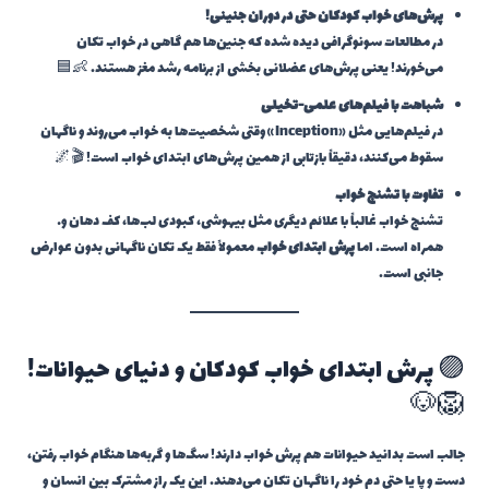
پرش‌های خواب کودکان حتی در دوران جنینی!
در مطالعات سونوگرافی دیده شده که جنین‌ها هم گاهی در خواب تکان
می‌خورند! یعنی پرش‌های عضلانی بخشی از برنامه رشد مغز هستند. 👶🟦
شباهت با فیلم‌های علمی-تخیلی
در فیلم‌هایی مثل «Inception» وقتی شخصیت‌ها به خواب می‌روند و ناگهان
سقوط می‌کنند، دقیقاً بازتابی از همین پرش‌های ابتدای خواب است! 🎬🌌
تفاوت با تشنج خواب
تشنج خواب غالباً با علائم دیگری مثل بیهوشی، کبودی لب‌ها، کف دهان و…
همراه است. اما
پرش ابتدای خواب
معمولاً فقط یک تکان ناگهانی بدون عوارض
جانبی است.
🟣 پرش ابتدای خواب کودکان و دنیای حیوانات!
🦁🐶
جالب است بدانید حیوانات هم پرش خواب دارند! سگ‌ها و گربه‌ها هنگام خواب رفتن،
دست و پا یا حتی دم خود را ناگهان تکان می‌دهند. این یک راز مشترک بین انسان و