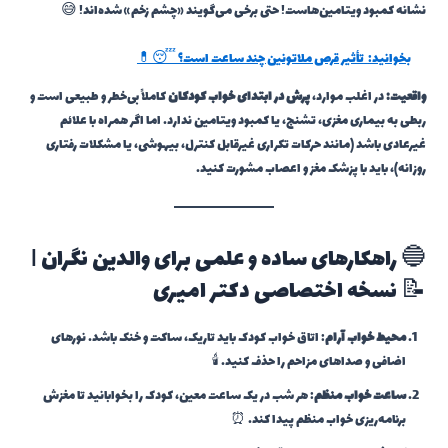
نشانه کمبود ویتامین‌هاست! حتی برخی می‌گویند «چشم زخم» شده‌اند! 😅
بخوانید:
تأثیر قرص ملاتونین چند ساعت است؟ 😴💊
واقعیت:
در اغلب موارد،
پرش در ابتدای خواب کودکان
کاملاً بی‌خطر و طبیعی است و
ربطی به بیماری مغزی، تشنج، یا کمبود ویتامین ندارد. اما اگر همراه با علائم
غیرعادی باشد (مانند حرکات تکراری غیرقابل کنترل، بیهوشی، یا مشکلات رفتاری
روزانه)، باید با پزشک مغز و اعصاب مشورت کنید.
🔵 راهکارهای ساده و علمی برای والدین نگران |
📝 نسخه اختصاصی دکتر امیری
محیط خواب آرام
: اتاق خواب کودک باید تاریک، ساکت و خنک باشد. نورهای
اضافی و صداهای مزاحم را حذف کنید. 🕯️
ساعت خواب منظم
: هر شب در یک ساعت معین، کودک را بخوابانید تا مغزش
برنامه‌ریزی خواب منظم پیدا کند. ⏰