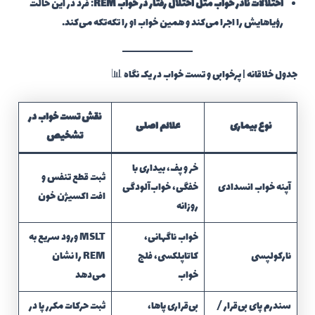
اختلالات نادر خواب مثل اختلال رفتار در خواب REM
: فرد در این حالت
رؤیاهایش را اجرا می‌کند و همین خواب او را تکه‌تکه می‌کند.
جدول خلاقانه | پرخوابی و تست خواب در یک نگاه 📊
نقش تست خواب در
نوع بیماری
علائم اصلی
تشخیص
خر و پف، بیداری با
ثبت قطع تنفس و
آپنه خواب انسدادی
خفگی، خواب‌آلودگی
افت اکسیژن خون
روزانه
خواب ناگهانی،
MSLT ورود سریع به
نارکولپسی
کاتاپلکسی، فلج
REM را نشان
خواب
می‌دهد
سندرم پای بی‌قرار /
بی‌قراری پاها،
ثبت حرکات مکرر پا در