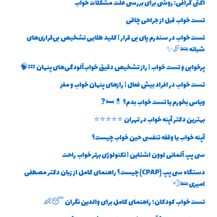
اکتی گرافی: روشی برای بررسی علت مشکلات خواب
تست خواب قبل از جراحی چاقی
تست خواب در سندرم پای بی قرار | کلید طلایی تشخیص بی‌قراری‌های
شبانه 🛌🦵✨
پرخوابی و تست خواب | راز تشخیص دقیق خواب‌آلودگی‌های پنهان 💤🧠
تست خواب در افراد بیش فعال | رازهای پنهان خواب و مغز
ویاس بخورم یا تست خواب بدم؟ 💊🛏️❓
بهترین دکتر آپنه خواب در تهران ⭐⭐⭐⭐⭐
آپنه خواب یا وقفه تنفسی حین خواب چیست؟
سی پپ آلمانی لوون اشتاین | تکنولوژی برتر خواب راحت
دستگاه سی پپ (CPAP) چیست؟ راهنمای کامل از زبان دکتر مصطفی
امیری 🛌💨
تست خواب کودکان؛ راهنمای کامل برای والدین نگران 😴👶