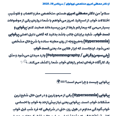
از
دکتر مصطفی امیری متخصص نورولوژی
/
سپتامبر 18, 2025
سلام! من
دکتر مصطفی امیری
هستم، متخصص مغز و اعصاب و فلوشیپ
اختلالات خواب از اسپانیا. امروز می‌خواهم با شما درباره‌ی یکی از موضوعات
بسیار مهمی که بیمارانم بارها از من پرسیده‌اند صحبت کنم:
پرخوابی و
تست خواب
. شاید برایتان جالب باشد بدانید که گاهی دلیل اصلی
پرخوابی
(Hypersomnia)
به‌هیچ‌وجه از روی معاینه ساده یا شرح‌حال مشخص
نمی‌شود. اینجاست که ابزار طلایی ما، یعنی
تست خواب
(پلی‌سومن‌وگرافی / Polysomnography)
وارد میدان می‌شود و مثل
یک کارآگاه حرفه‌ای تمام رازهای خواب شما را کشف می‌کند. 🔍✨
پرخوابی چیست و چرا مهم است؟ 💤🌍
پرخوابی (Hypersomnia)
یکی از مرموزترین و در عین حال شایع‌ترین
مشکلات خواب است. پرخوابی یعنی نیاز بیش‌ازحد به خواب یا احساس
خواب‌آلودگی مداوم در طول روز، حتی در شرایطی که فرد شب قبل خواب