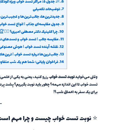
6.
👶 جدول ۵: مراکز تست خواب ویژه کودکان
7.
توضیحات تکمیلی
8.
جدیدترین‌ها، جالب‌ترین‌ها و عجیب‌ترین‌
9.
جدول مقایسه‌ای جذاب | انواع تست خوا
10.
چرا کلینیک دکتر مصطفی امیری؟ 👨‍⚕️🏆
11.
مقایسه جالب | تست خواب و تست‌های د
12.
نقشه آینده تست خواب | هوش مصنوعی و
13.
جالب‌ترین‌ها درباره تست خواب | ترین‌های
14.
فراخوان پایانی: شما هم یک شب متفاوت 
وقتی می‌خواید
نوبت تست خواب
رزرو کنید، یعنی به یکی از علمی
تست خواب تا این اندازه مهمه؟ چطور باید نوبت بگیریم؟ پشت پرده
برای یک سفر به اعماق شب؟!
⭐ نوبت تست خواب چیست و چرا مهم است