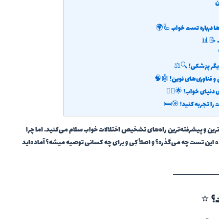
ها درباره تست خواب 🦾🌍
ب 📝📊
یگر پزشکی! 🔍⚖️
 فناوری‌های نوین! 🤖🧠
 دنیای خواب! 🌟🦸‍♂️
را تجربه کنید! 🎯🛏️
‌ترین و پیشرفته‌ترین راه‌های تشخیص اختلالات خواب سلام می‌کنید. اما چرا
 این تست چه می‌گذره؟ و اصلاً کِی و برای چه کسانی توصیه میشه؟ آماده‌اید
؟ ⭐