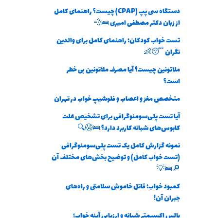
دستگاه سی پپ (CPAP) چیست؟ راهنمای کامل
از زبان دکتر مصطفی امیری 🛌💨
تست خواب کودکان؛ راهنمای کامل برای والدین
نگران 😴👶
ملاتونین چیست؟ آیا مصرف ملاتونین بی خطر
است؟
متخصص مغز و اعصاب و فلوشیپ خواب در تهران
آیا تست پلی‌سومنوگرافی برای تشخیص علت
کابوس‌های شبانه کاربرد دارد؟ 🛌😱🔍
نمونه گزارش کامل یک تست پلی‌سومنوگرافی
(تست خواب کامل) و توضیح بخش‌های مختلف آن
🔎🛌💡
کمبود خواب؛ قاتل خاموش سلامتی و راه‌های
جبران آن!
پالس اکسیمتر شبانه و ارزیابی آپنه خواب؛