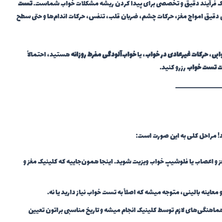
ک فرآیند دقیق و تخصصی برای پیدا کردن ریشه مشکلات خواب شماست.
تست
دقیق امواج مغز، حرکات چشم، ضربان قلب، تنفس، حرکات اندام‌ها و حتی سطح
ابی
،
حرکات غیرعادی در خواب
، یا
خواب‌آلودگی مفرط روزانه
هستید، احتمالاً
ت تست خواب
رزرو کنید.
د! مراحل کلی به این صورت است:
 اعصاب یا فلوشیپ خواب ویزیت شوید. اینجا همون‌جاییه که کلینیک مغز و
ینه بالینی، متوجه میشه که اصلاً به تست خواب نیاز دارید یا نه.
هماهنگی‌های لازم توسط کلینیک انجام میشه و تاریخ مناسبی براتون تعیین