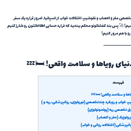
ص مغز و اعصاب و فلوشیپ اختلالات خواب از اسپانیا. امروز قراره یک سفر
م! 🚀 پس بند کفشاتونو محکم ببندید که قراره حسابی اطلاعاتتون رو شارژ کنیم
و با هم مرور کنیم!
ای رویاها و سلامت واقعی! 🛏️💤
فهرست
ها و سلامت واقعی! 🛏️💤