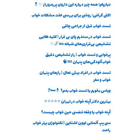
دیازپام؛ همه چیز درباره این داروی پررمزوراز ✨💊
اکتی گرافی: روشی برای بررسی علت مشکلات خواب
تست خواب قبل از جراحی چاقی
تست خواب در سندرم پای بی قرار | کلید طلایی
تشخیص بی‌قراری‌های شبانه 🛌🦵✨
پرخوابی و تست خواب | راز تشخیص دقیق
خواب‌آلودگی‌های پنهان 💤🧠
تست خواب در افراد بیش فعال | رازهای پنهان
خواب و مغز
ویاس بخورم یا تست خواب بدم؟ 💊🛏️❓
بهترین دکتر آپنه خواب در تهران ⭐⭐⭐⭐⭐
آپنه خواب یا وقفه تنفسی حین خواب چیست؟
سی پپ آلمانی لوون اشتاین | تکنولوژی برتر خواب
راحت