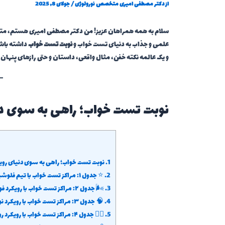
از
دکتر مصطفی امیری متخصص نورولوژی
/
جولای 8, 2025
سلام به همه همراهان عزیز! من دکتر مصطفی امیری هستم، متخص
علمی و جذاب به دنیای تست خواب و
نوبت تست خواب
داشته باشی
و یک عالمه نکته خفن، مثال واقعی، داستان و حتی رازهای پنهان ر
نوبت تست خواب؛ راهی به سوی دنی
1.
نوبت تست خواب؛ راهی به سوی دنیای رویا
2.
⭐ جدول ۱: مراکز تست خواب با تیم فلوشیپ خواب و رویکرد چندتخصصی (نورولوژی، روانپزشکی، ریه و…)
3.
🌬️ جدول ۲: مراکز تست خواب با رویکرد فوق تخصص ریه (پولمونولوژی)
4.
🧠 جدول ۳: مراکز تست خواب با رویکرد نورولوژیک (مغز و اعصاب)
5.
🧑‍⚕️ جدول ۴: مراکز تست خواب با رویکرد روانپزشکی (اختلالات روانی و خواب)