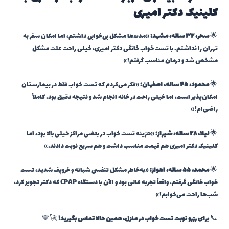
کلینیک دکتر امیری
🌟
سحر، ۳۲ ساله، مشهد:
«مدت‌ها مشکل بی‌خوابی داشتم، اما امکان سفر به
تهران را نداشتم. با تست خواب خانگی دکتر امیری، خیلی راحت علت مشکل
مشخص شد و درمان مناسب گرفتم!»
🌟
محمود، ۴۵ ساله، اصفهان:
«فکر می‌کردم که تست خواب فقط در بیمارستان
امکان‌پذیر است، اما خیلی راحت در خانه انجام شد و نتیجه دقیق بود. کاملاً
راضی‌ام!»
🌟
لیلا، ۲۸ ساله، شیراز:
«هزینه تست خواب در بعضی مراکز خیلی بالا بود، اما
کلینیک دکتر امیری هم قیمت مناسب داشت و هم سریع نوبت دادند.»
🌟
محمد، ۵۵ ساله، اهواز:
«به‌خاطر مشکل تنفسی شبانه و خروپف شدید، تست
خواب خانگی گرفتم. واقعاً تجربه عالی بود و الآن با دستگاه CPAP که دکتر تجویز کرد،
شب‌ها راحت می‌خوابم!»
📞
برای رزرو نوبت تست خواب در منزل، همین حالا تماس بگیرید!
🚀💙