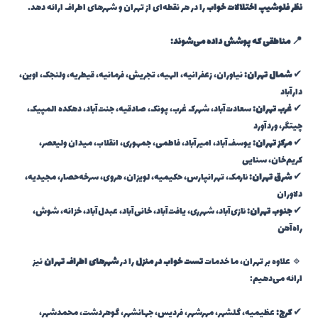
نظر فلوشیپ اختلالات خواب
را در هر نقطه‌ای از تهران و شهرهای اطراف ارائه دهد.
📍 مناطقی که پوشش داده می‌شوند:
✔
شمال تهران:
نیاوران، زعفرانیه، الهیه، تجریش، فرمانیه، قیطریه، ولنجک، اوین،
دارآباد
✔
غرب تهران:
سعادت‌آباد، شهرک غرب، پونک، صادقیه، جنت‌آباد، دهکده المپیک،
چیتگر، وردآورد
✔
مرکز تهران:
یوسف‌آباد، امیرآباد، فاطمی، جمهوری، انقلاب، میدان ولیعصر،
کریم‌خان، سنایی
✔
شرق تهران:
نارمک، تهرانپارس، حکیمیه، لویزان، هروی، سرخه‌حصار، مجیدیه،
دلاوران
✔
جنوب تهران:
نازی‌آباد، شهرری، یافت‌آباد، خانی‌آباد، عبدل‌آباد، خزانه، شوش،
راه‌آهن
🔹 علاوه بر تهران، ما خدمات
تست خواب در منزل
را در
شهرهای اطراف تهران
نیز
ارائه می‌دهیم:
✔
کرج:
عظیمیه، گلشهر، مهرشهر، فردیس، جهانشهر، گوهردشت، محمدشهر،