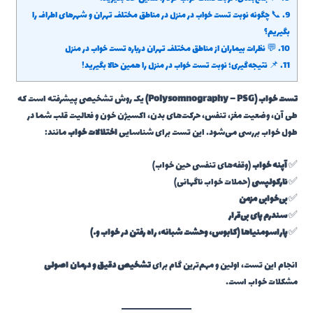
9.
📞 چگونه نوبت تست خواب در منزل در مناطق مختلف تهران و شهرهای اطراف را
بگیریم؟
10.
💬 نظرات بیماران از مناطق مختلف تهران درباره تست خواب در منزل
11.
📌 نتیجه‌گیری؛ نوبت تست خواب در منزل را همین حالا بگیرید!
تست خواب (Polysomnography – PSG)
یک روش تشخیصی پیشرفته است که
طی آن، وضعیت مغز، تنفس، حرکت‌های بدن، اکسیژن خون و فعالیت قلب شما در
طول خواب بررسی می‌شود. این تست برای شناسایی
اختلالات خواب
مانند:
✅
آپنه خواب
(وقفه‌های تنفسی حین خواب)
✅
نارکولپسی
(حملات خواب ناگهانی)
✅
بی‌خوابی مزمن
✅
سندرم پای بی‌قرار
✅
پاراسومنیاها (کابوس، وحشت شبانه، راه رفتن در خواب و…)
انجام این تست، اولین و مهم‌ترین گام برای
تشخیص دقیق و درمان اصولی
مشکلات خواب است.