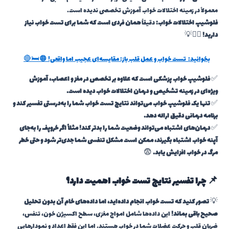
معمولاً در زمینه اختلالات خواب آموزش تخصصی ندیده است.
فلوشیپ اختلالات خواب:
دقیقاً
همان فردی است که شما برای تست خواب نیاز
دارید!
👨‍⚕️💡
بخوانید:
تست خواب و عمل قلب باز: مقایسه‌ای عجیب اما واقعی! 🟠🛏️🔴
✅
فلوشیپ خواب پزشکی است که علاوه بر تخصص در مغز و اعصاب، آموزش
ویژه‌ای در زمینه تشخیص و درمان اختلالات خواب دیده است.
✅
تنها یک فلوشیپ خواب می‌تواند نتایج تست خواب شما را به‌درستی تفسیر کند و
برنامه درمانی دقیق ارائه دهد.
✅
درمان‌های اشتباه می‌تواند وضعیت شما را بدتر کند! مثلاً اگر خروپف را به‌جای
آپنه خواب اشتباه بگیرند، ممکن است مشکل تنفسی شما جدی‌تر شود و حتی خطر
مرگ در خواب افزایش یابد.
😨
📌 چرا تفسیر نتایج تست خواب اهمیت دارد؟
💡
تصور کنید که تست خواب انجام داده‌اید، اما داده‌های خام آن بدون تحلیل
صحیح باقی بماند!
این داده‌ها شامل امواج مغزی، سطح اکسیژن خون، تنفس،
ضربان قلب و حرکت عضلات شما در خواب هستند. اما این فقط اعداد و نمودارهایی