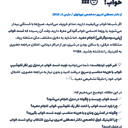
خواب! 😴💤
از
دکتر مصطفی امیری متخصص نورولوژی
/
مارس 2, 2025
اگر شب‌ها خواب بی‌کیفیت دارید، مدام خروپف می‌کنید، صبح‌ها با خستگی بیدار
می‌شوید یا روزها احساس خواب‌آلودگی مفرط دارید، وقت آن رسیده که
تست خواب
(پلی‌سومنوگرافی) انجام دهید
. اما شاید به دلایل مختلف، مثل مشغله زیاد،
مشکلات حرکتی، یا ساکن بودن در شهری دور از مراکز درمانی، امکان مراجعه حضوری
به کلینیک را نداشته باشید. 🏡💤
💡
خبر خوب اینجاست:
شما می‌توانید
نوبت تست خواب در منزل زیر نظر فلوشیپ
خواب با هزینه مناسب و سریع
دریافت کنید و بدون نیاز به مراجعه حضوری، اختلال
خواب خود را دقیقاً تشخیص دهید. 🔍✨
در این مقاله، توضیح می‌دهیم که:
✅
تست خواب چیست و چگونه در منزل انجام می‌شود؟
✅
چرا باید تست خواب را تحت نظر یک فلوشیپ خواب انجام دهید؟
✅
چگونه در کمترین زمان و با هزینه مناسب نوبت تست خواب بگیرید؟
✅
چرا کلینیک فوق تخصصی دکتر مصطفی امیری بهترین انتخاب برای تست خواب
در منزل است؟