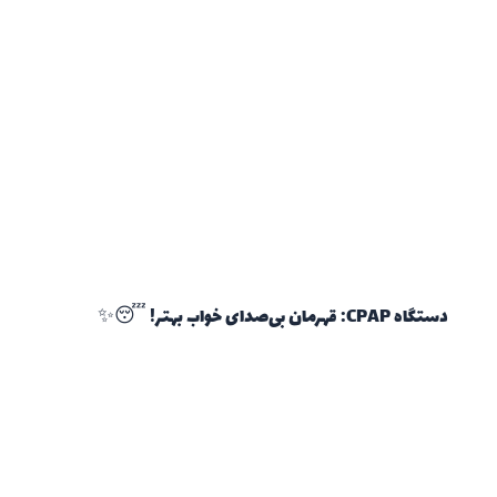
دستگاه CPAP: قهرمان بی‌صدای خواب بهتر! 😴✨