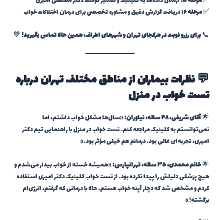
✅
مرحله ۵:
ارسال داده‌ها به کلینیک و تفسیر توسط دکتر مصطفی امیری
✅
مرحله ۶:
دریافت گزارش دقیق و مشاوره تخصصی برای درمان اختلالات خواب
📞
برای رزرو نوبت در هرکجای تهران و شهرهای اطراف، همین حالا تماس بگیرید!
💙
💬 نظرات بیماران از مناطق مختلف تهران درباره
تست خواب در منزل
🌟
آقای شریفی، ۴۸ ساله، نیاوران:
«سال‌ها مشکل خواب داشتم، اما
نمی‌توانستم به کلینیک مراجعه کنم. تست خواب در منزل با راهنمایی تیم دکتر
امیری، تجربه‌ای عالی بود. درمانم هم خیلی مؤثر بود.»
🌟
خانم محمدی، ۳۵ ساله، تهرانپارس:
«همیشه خسته از خواب بیدار می‌شدم و
هیچ پزشکی دلیلش را پیدا نکرده بود. از تست خواب کلینیک دکتر امیری استفاده
کردم و مشخص شد که دچار آپنه خواب هستم. حالا با درمانی که گرفتم، انرژی‌ام
برگشته!»