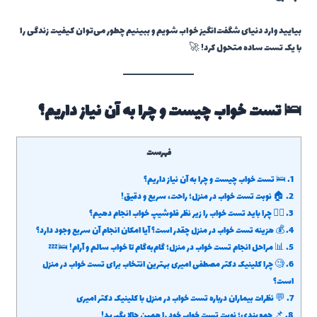
بیایید وارد دنیای شگفت‌انگیز خواب شویم و ببینیم چطور می‌توان کیفیت زندگی را
با یک تست ساده متحول کرد! 🚀
🛌 تست خواب چیست و چرا به آن نیاز داریم؟
فهرست
1.
🛌 تست خواب چیست و چرا به آن نیاز داریم؟
2.
🏠 نوبت تست خواب در منزل؛ راحت، سریع و دقیق!
3.
👨‍⚕️ چرا باید تست خواب را زیر نظر فلوشیپ خواب انجام دهیم؟
4.
💰 هزینه تست خواب در منزل چقدر است؟ آیا امکان انجام آن سریع وجود دارد؟
5.
📊 مراحل انجام تست خواب در منزل؛ گام‌به‌گام تا خواب سالم و آرام! 🛌💤
6.
🧐 چرا کلینیک دکتر مصطفی امیری بهترین انتخاب برای تست خواب در منزل
است؟
7.
💬 نظرات بیماران درباره تست خواب در منزل با کلینیک دکتر امیری
8.
📌 جمع‌بندی؛ نوبت تست خواب خود را همین حالا بگیرید!