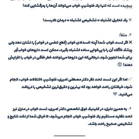
پیچیده است که
تنها یک فلوشیپ خواب می‌تواند آن‌ها را رمزگشایی کند!
✳
یک تحلیل اشتباه = تشخیص اشتباه = درمان نادرست!
📌 مثلاً:
❌
اگر تست خواب شما آپنه انسدادی خواب (قطع تنفس در خواب) را نشان دهد ولی
پزشک ناآگاه آن را با بی‌خوابی ساده اشتباه بگیرد، ممکن است داروهای خواب‌آور
برای شما تجویز شود، درحالی‌که این داروها می‌توانند خطر خفگی در خواب را افزایش
دهند!
😨
✅
اما اگر این تست تحت نظر دکتر مصطفی امیری، فلوشیپ اختلالات خواب، انجام
شود، خیالتان راحت خواهد بود که بهترین و دقیق‌ترین تشخیص را دریافت
می‌کنید.
💙
📌
به همین دلیل، در کلینیک فوق تخصصی دکتر امیری، تست خواب در منزل نیز
تحت نظارت مستقیم یک فلوشیپ خواب انجام می‌شود، تا خیال شما از دقت نتایج و
تشخیص صحیح راحت باشد.