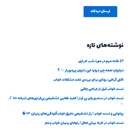
نوشته‌های تازه
27 نکته مهم در مورد شب ادراری
دیازپام؛ همه چیز درباره این داروی پررمزوراز ✨💊
اکتی گرافی: روشی برای بررسی علت مشکلات خواب
تست خواب قبل از جراحی چاقی
تست خواب در سندرم پای بی قرار | کلید طلایی تشخیص بی‌قراری‌های شبانه 🛌🦵
✨
پرخوابی و تست خواب | راز تشخیص دقیق خواب‌آلودگی‌های پنهان 💤🧠
تست خواب در افراد بیش فعال | رازهای پنهان خواب و مغز