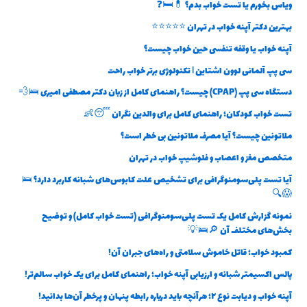
ویاس بخورم یا تست خواب بدم؟ 💊🛏️❓
بهترین دکتر آپنه خواب در تهران ⭐⭐⭐⭐⭐
آپنه خواب یا وقفه تنفسی حین خواب چیست؟
سی پپ آلمانی لوون اشتاین | تکنولوژی برتر خواب راحت
دستگاه سی پپ (CPAP) چیست؟ راهنمای کامل از زبان دکتر مصطفی امیری 🛌💨
تست خواب کودکان؛ راهنمای کامل برای والدین نگران 😴👶
ملاتونین چیست؟ آیا مصرف ملاتونین بی خطر است؟
متخصص مغز و اعصاب و فلوشیپ خواب در تهران
آیا تست پلی‌سومنوگرافی برای تشخیص علت کابوس‌های شبانه کاربرد دارد؟ 🛌
😱🔍
نمونه گزارش کامل یک تست پلی‌سومنوگرافی (تست خواب کامل) و توضیح
بخش‌های مختلف آن 🔎🛌💡
کمبود خواب؛ قاتل خاموش سلامتی و راه‌های جبران آن!
پالس اکسیمتر شبانه و ارزیابی آپنه خواب؛ راهنمای کامل برای یک خواب سالم‌تر!
آپنه خواب و دیابت نوع ۲؛ هرآنچه باید درباره رابطه پنهان و پرخطر آن‌ها بدانید!