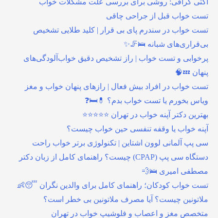
اکتی گرافی: روشی برای بررسی علت مشکلات خواب
تست خواب قبل از جراحی چاقی
تست خواب در سندرم پای بی قرار | کلید طلایی تشخیص
بی‌قراری‌های شبانه 🛌🦵✨
پرخوابی و تست خواب | راز تشخیص دقیق خواب‌آلودگی‌های
پنهان 💤🧠
تست خواب در افراد بیش فعال | رازهای پنهان خواب و مغز
ویاس بخورم یا تست خواب بدم؟ 💊🛏️❓
بهترین دکتر آپنه خواب در تهران ⭐⭐⭐⭐⭐
آپنه خواب یا وقفه تنفسی حین خواب چیست؟
سی پپ آلمانی لوون اشتاین | تکنولوژی برتر خواب راحت
دستگاه سی پپ (CPAP) چیست؟ راهنمای کامل از زبان دکتر
مصطفی امیری 🛌💨
تست خواب کودکان؛ راهنمای کامل برای والدین نگران 😴👶
ملاتونین چیست؟ آیا مصرف ملاتونین بی خطر است؟
متخصص مغز و اعصاب و فلوشیپ خواب در تهران