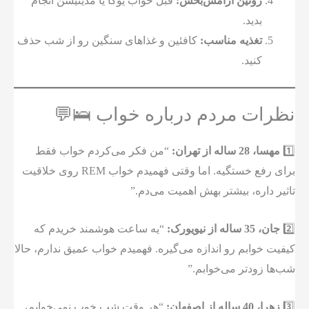
روتین آرامش‌بخش:
قبل خواب یوگا یا مدیتیشن انجام
بدید.
تغذیه مناسب:
کافئین و غذاهای سنگین رو از شب حذف
کنید.
نظرات مردم درباره خواب 🛌💬
1️⃣
مهسا، 28 ساله از تهران:
“من فکر می‌کردم خواب فقط
برای رفع خستگیه. اما وقتی فهمیدم خواب REM روی خلاقیت
تاثیر داره، بیشتر بهش اهمیت می‌دم.”
2️⃣
جان، 35 ساله از نیویورک:
“یه ساعت هوشمند خریدم که
کیفیت خوابم رو اندازه می‌گیره. فهمیدم خواب عمیق ندارم، حالا
شب‌ها زودتر می‌خوابم.”
3️⃣
زهرا، 40 ساله از اصفهان:
“هر وقت شب خوب نمی‌خوابم،