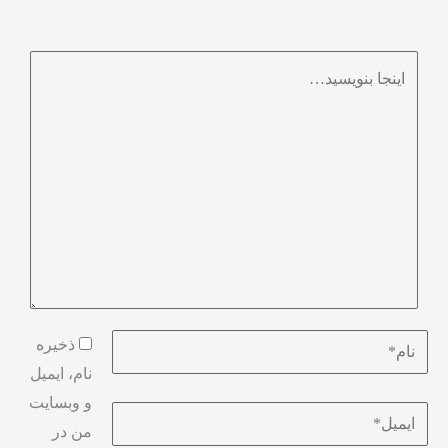
اینجا
بنویسید…
نام*
ذخیره
نام، ایمیل
و وبسایت
ایمیل*
من در