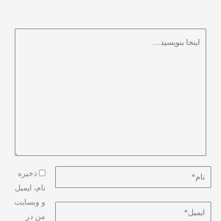
اینجا
بنویسید…
نام*
ذخیره
نام، ایمیل
و وبسایت
ایمیل*
من در