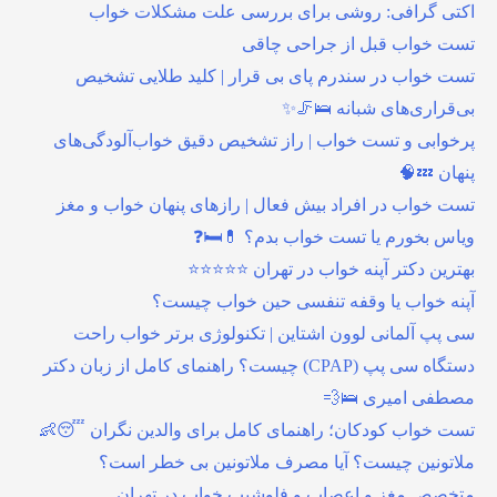
اکتی گرافی: روشی برای بررسی علت مشکلات خواب
تست خواب قبل از جراحی چاقی
تست خواب در سندرم پای بی قرار | کلید طلایی تشخیص
بی‌قراری‌های شبانه 🛌🦵✨
پرخوابی و تست خواب | راز تشخیص دقیق خواب‌آلودگی‌های
پنهان 💤🧠
تست خواب در افراد بیش فعال | رازهای پنهان خواب و مغز
ویاس بخورم یا تست خواب بدم؟ 💊🛏️❓
بهترین دکتر آپنه خواب در تهران ⭐⭐⭐⭐⭐
آپنه خواب یا وقفه تنفسی حین خواب چیست؟
سی پپ آلمانی لوون اشتاین | تکنولوژی برتر خواب راحت
دستگاه سی پپ (CPAP) چیست؟ راهنمای کامل از زبان دکتر
مصطفی امیری 🛌💨
تست خواب کودکان؛ راهنمای کامل برای والدین نگران 😴👶
ملاتونین چیست؟ آیا مصرف ملاتونین بی خطر است؟
متخصص مغز و اعصاب و فلوشیپ خواب در تهران