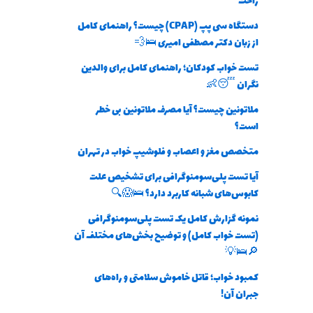
راحت
دستگاه سی پپ (CPAP) چیست؟ راهنمای کامل
از زبان دکتر مصطفی امیری 🛌💨
تست خواب کودکان؛ راهنمای کامل برای والدین
نگران 😴👶
ملاتونین چیست؟ آیا مصرف ملاتونین بی خطر
است؟
متخصص مغز و اعصاب و فلوشیپ خواب در تهران
آیا تست پلی‌سومنوگرافی برای تشخیص علت
کابوس‌های شبانه کاربرد دارد؟ 🛌😱🔍
نمونه گزارش کامل یک تست پلی‌سومنوگرافی
(تست خواب کامل) و توضیح بخش‌های مختلف آن
🔎🛌💡
کمبود خواب؛ قاتل خاموش سلامتی و راه‌های
جبران آن!