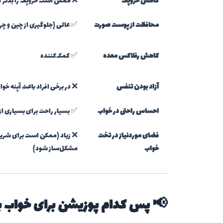
کاهش خروپف
❌ ممکن است خروپف را بدتر ک
محافظت از پوست صورت
✅ عالی (جلوگیری از چین و چر
کاهش رفلاکس معده
✅ کمک‌کننده
آزاد بودن تنفس
❌ در برخی افراد باعث آپنه خو
احساس راحتی در خواب
✅ بسیار راحت برای بسیاری از 
فضای موردنیاز در تخت
❌ زیاد (ممکن است برای شری
خواب
مشکل‌ساز شود)
📢 پس کدام پوزیشن برای خواب ب