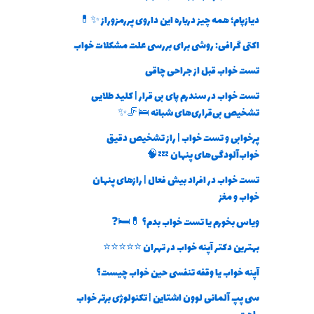
دیازپام؛ همه چیز درباره این داروی پررمزوراز ✨💊
اکتی گرافی: روشی برای بررسی علت مشکلات خواب
تست خواب قبل از جراحی چاقی
تست خواب در سندرم پای بی قرار | کلید طلایی
تشخیص بی‌قراری‌های شبانه 🛌🦵✨
پرخوابی و تست خواب | راز تشخیص دقیق
خواب‌آلودگی‌های پنهان 💤🧠
تست خواب در افراد بیش فعال | رازهای پنهان
خواب و مغز
ویاس بخورم یا تست خواب بدم؟ 💊🛏️❓
بهترین دکتر آپنه خواب در تهران ⭐⭐⭐⭐⭐
آپنه خواب یا وقفه تنفسی حین خواب چیست؟
سی پپ آلمانی لوون اشتاین | تکنولوژی برتر خواب