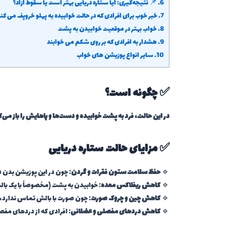
6.
📌 نتیجه‌گیری: آیا ستاره دریایی بهتر است یا سقوط آزاد؟
7.
خبر خوب برای افرادی که در حالت خوابیده به پهلو خروپف می کن
8.
خواب بهتر در موقعیت خوابیدن به پشت
9.
هشدار به افرادی که بر روی شکم می خوابند
10.
سایر انواع پوزیشن های خواب
✅ چگونه است؟
در این حالت، فرد به پشت خوابیده و دست‌ها و پاهایش را باز می‌ک
✅ مزایای حالت ستاره دریایی
🔹
حفظ سلامت ستون فقرات و گردن
: چون در این پوزیشن بدن د
🔹
کاهش ریفلاکس معده
: خوابیدن به پشت (مخصوصاً با یک بال
🔹
کاهش چین و چروک صورت
: چون صورت با بالش تماس ندارد،
🔹
کاهش دردهای مفصلی و عضلانی
: افرادی که از دردهای مفصل