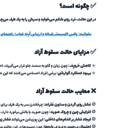
✅ چگونه است؟
در این حالت، فرد روی شکم می‌خوابد و سرش را به یک طرف می‌چر
بخوانید:
پالس اکسیمتر شبانه و ارزیابی آپنه خواب؛ راهنمای 
✅ مزایای حالت سقوط آزاد
🔹
کاهش خروپف
: چون زبان و گلو به سمت جلو قرار می‌گیرند، ا
🔹
بهبود عملکرد گوارشی
: برخی افراد احساس می‌کنند که این ح
❌ معایب حالت سقوط آزاد
🚫
فشار روی گردن و ستون فقرات
: چرخاندن سر به یک طرف برای 
🚫
افزایش چین و چروک صورت
: چون صورت با بالش برخورد دارد،
🚫
ایجاد فشار بر اندام‌های داخلی
: این پوزیشن می‌تواند
فشار زیا
🚫
احتمال بی‌حسی و درد در بازوها
: چون دست‌ها در این حالت مم